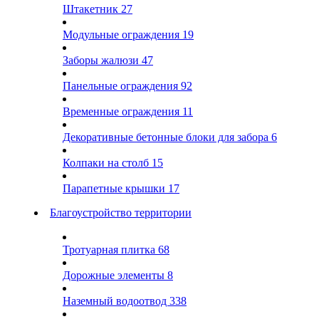
Штакетник
27
Модульные ограждения
19
Заборы жалюзи
47
Панельные ограждения
92
Временные ограждения
11
Декоративные бетонные блоки для забора
6
Колпаки на столб
15
Парапетные крышки
17
Благоустройство территории
Тротуарная плитка
68
Дорожные элементы
8
Наземный водоотвод
338