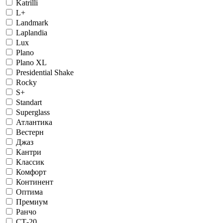
Katrilli
L+
Landmark
Laplandia
Lux
Plano
Plano XL
Presidential Shake
Rocky
S+
Standart
Superglass
Атлантика
Вестерн
Джаз
Кантри
Классик
Комфорт
Континент
Оптима
Премиум
Ранчо
СТ-20