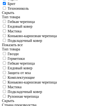
Брит
Технониколь
Скрыть
Тип товара
Гибкая черепица
Ендовый ковер
Мастика
Коньково-карнизная черепица
Подкладочный ковер
Показать все
Тип товара
Гвозди
Герметики
Гибкая черепица
Ендовый ковер
Защита от мха
Комплектующие
Коньково-карнизная черепица
Мастика
Подкладочный ковер
Рулонная черепица
Скрыть
Страна производства