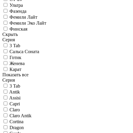
Ультра
Фазенда
Фемили Лайт
Фемили Эко Лайт
Финская
Скрыть
Серия
3 Tab
Сальса Соната
Готик
Женева
Карат
Показать все
Серия
3 Tab
Antik
Assisi
Capri
Claro
Claro Antik
Cortina
Dragon