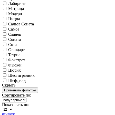
Лабиринт
Матрица
Модерн
Ницца
Сальса Соната
Самба
Сланец
Соната
Сота
Стандарт
Тетрис
Фокстрот
Фьюжн
Цюрих
Шестигранник
Шеффилд
Скрыть
Сортировать по:
Показывать по:
Фильтр