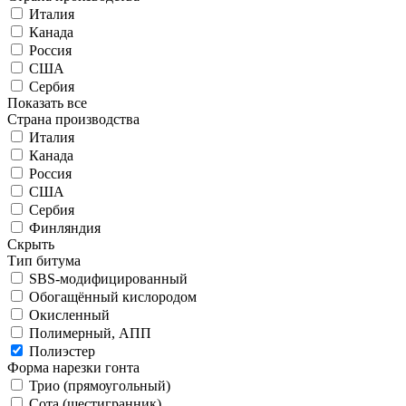
Италия
Канада
Россия
США
Сербия
Показать все
Страна производства
Италия
Канада
Россия
США
Сербия
Финляндия
Скрыть
Тип битума
SBS-модифицированный
Обогащённый кислородом
Окисленный
Полимерный, АПП
Полиэстер
Форма нарезки гонта
Трио (прямоугольный)
Сота (шестигранник)