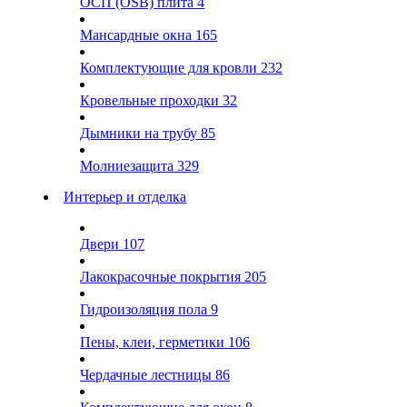
ОСП (OSB) плита
4
Мансардные окна
165
Комплектующие для кровли
232
Кровельные проходки
32
Дымники на трубу
85
Молниезащита
329
Интерьер и отделка
Двери
107
Лакокрасочные покрытия
205
Гидроизоляция пола
9
Пены, клеи, герметики
106
Чердачные лестницы
86