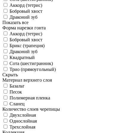
Аккорд (тетрис)
Бобровый хвост
Драконий зуб
Показать все
Форма нарезки гонта
Аккорд (тетрис)
Бобровый хвост
Брикс (трапеция)
Драконий зуб
Квадратный
Сота (шестигранник)
Трио (прямоугольный)
Скрыть
Материал верхнего слоя
Базальт
Песок
Полимерная пленка
Сланец
Количество слоев черепицы
Двухслойная
Однослойная
Трехслойная
Коллекция