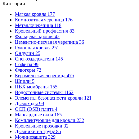
Категории
Мягкая кровля
177
Композитная черепица
176
Металлочерепица
118
Кровельный профнастил
83
Фальцевая кровля
42
Цементно-песчаная черепица
36
Рулонная кровля
251
Ондулин
25
Снегозадержатели
145
Софиты
99
Флюгеры
72
Керамическая черепица
475
Шпили
5
ПВХ мембраны
155
Водосточные системы
1162
Элементы безопасности кровли
121
Дымоходы
99
ОСП (OSB) плита
4
Мансардные окна
165
Комплектующие для кровли
232
Кровельные проходки
32
Дымники на трубу
85
Молниезащита
329