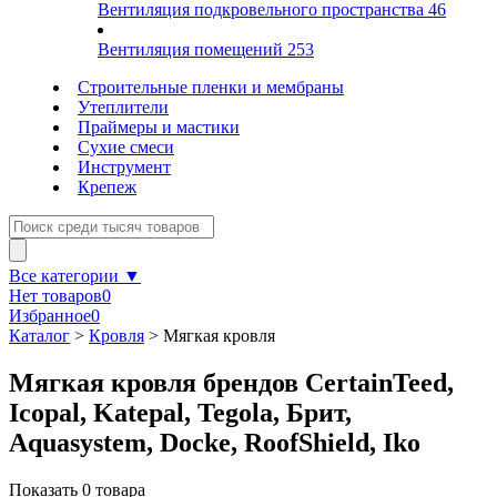
Вентиляция подкровельного пространства
46
Вентиляция помещений
253
Строительные пленки и мембраны
Утеплители
Праймеры и мастики
Сухие смеси
Инструмент
Крепеж
Все категории ▼
Нет товаров
0
Избранное
0
Каталог
>
Кровля
>
Мягкая кровля
Мягкая кровля брендов CertainTeed,
Icopal, Katepal, Tegola, Брит,
Aquasystem, Docke, RoofShield, Iko
Показать
0
товара