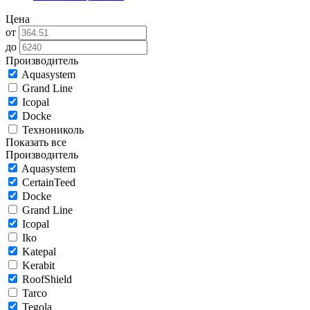
Цена
от
до
Производитель
Aquasystem
Grand Line
Icopal
Docke
Технониколь
Показать все
Производитель
Aquasystem
CertainTeed
Docke
Grand Line
Icopal
Iko
Katepal
Kerabit
RoofShield
Tarco
Tegola