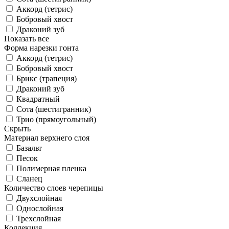
Аккорд (тетрис)
Бобровый хвост
Драконий зуб
Показать все
Форма нарезки гонта
Аккорд (тетрис)
Бобровый хвост
Брикс (трапеция)
Драконий зуб
Квадратный
Сота (шестигранник)
Трио (прямоугольный)
Скрыть
Материал верхнего слоя
Базальт
Песок
Полимерная пленка
Сланец
Количество слоев черепицы
Двухслойная
Однослойная
Трехслойная
Коллекция