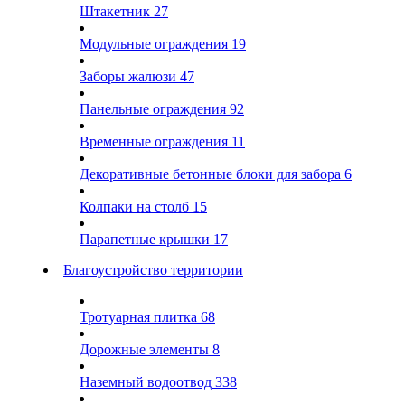
Штакетник
27
Модульные ограждения
19
Заборы жалюзи
47
Панельные ограждения
92
Временные ограждения
11
Декоративные бетонные блоки для забора
6
Колпаки на столб
15
Парапетные крышки
17
Благоустройство территории
Тротуарная плитка
68
Дорожные элементы
8
Наземный водоотвод
338