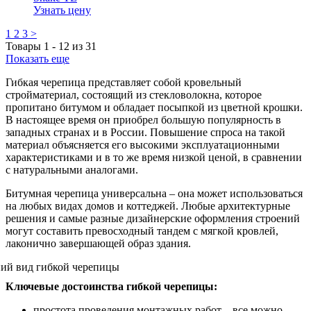
Узнать цену
1
2
3
>
Товары
1
-
12
из
31
Показать еще
Гибкая черепица представляет собой кровельный
стройматериал, состоящий из стекловолокна, которое
пропитано битумом и обладает посыпкой из цветной крошки.
В настоящее время он приобрел большую популярность в
западных странах и в России. Повышение спроса на такой
материал объясняется его высокими эксплуатационными
характеристиками и в то же время низкой ценой, в сравнении
с натуральными аналогами.
Битумная черепица универсальна – она может использоваться
на любых видах домов и коттеджей. Любые архитектурные
решения и самые разные дизайнерские оформления строений
могут составить превосходный тандем с мягкой кровлей,
лаконично завершающей образ здания.
Ключевые достоинства гибкой черепицы:
простота проведения монтажных работ – все можно