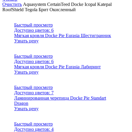
Очистить
Aquasystem
CertainTeed
Docke
Icopal
Katepal
RoofShield
Tegola
Брит
Окисленный
Быстрый просмотр
Доступно цветов:
6
Мягкая кровля Docke Pie Eurasia Шестигранник
Узнать цену
Быстрый просмотр
Доступно цветов:
6
Мягкая кровля Docke Pie Eurasia Лабиринт
Узнать цену
Быстрый просмотр
Доступно цветов:
7
Ламинированная черепица Docke Pie Standart
Dragon
Узнать цену
Быстрый просмотр
Доступно цветов:
4