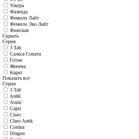
Ультра
Фазенда
Фемили Лайт
Фемили Эко Лайт
Финская
Скрыть
Серия
3 Tab
Сальса Соната
Готик
Женева
Карат
Показать все
Серия
3 Tab
Antik
Assisi
Capri
Claro
Claro Antik
Cortina
Dragon