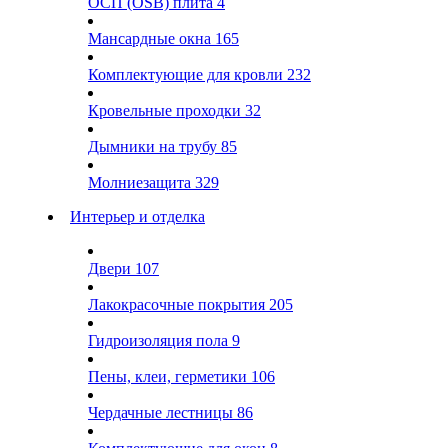
ОСП (OSB) плита
4
Мансардные окна
165
Комплектующие для кровли
232
Кровельные проходки
32
Дымники на трубу
85
Молниезащита
329
Интерьер и отделка
Двери
107
Лакокрасочные покрытия
205
Гидроизоляция пола
9
Пены, клеи, герметики
106
Чердачные лестницы
86