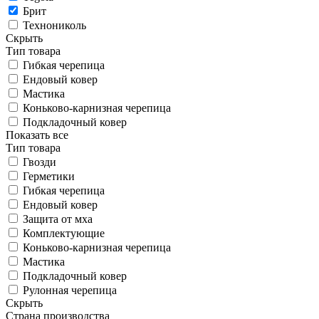
Брит
Технониколь
Скрыть
Тип товара
Гибкая черепица
Ендовый ковер
Мастика
Коньково-карнизная черепица
Подкладочный ковер
Показать все
Тип товара
Гвозди
Герметики
Гибкая черепица
Ендовый ковер
Защита от мха
Комплектующие
Коньково-карнизная черепица
Мастика
Подкладочный ковер
Рулонная черепица
Скрыть
Страна производства