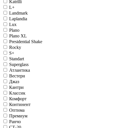
Katrilli
L+
Landmark
Laplandia
Lux
Plano
Plano XL
Presidential Shake
Rocky
S+
Standart
Superglass
Атлантика
Вестерн
Джаз
Кантри
Классик
Комфорт
Континент
Оптима
Премиум
Ранчо
СТ-20