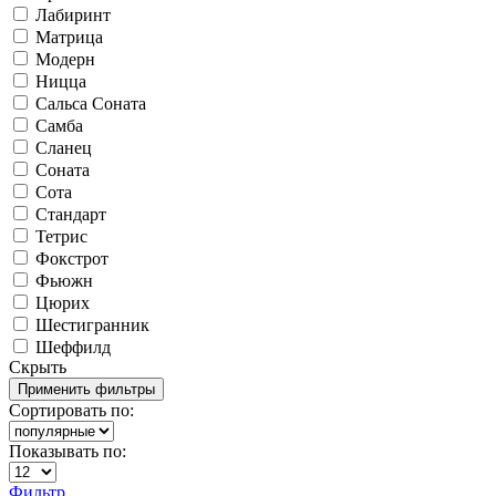
Лабиринт
Матрица
Модерн
Ницца
Сальса Соната
Самба
Сланец
Соната
Сота
Стандарт
Тетрис
Фокстрот
Фьюжн
Цюрих
Шестигранник
Шеффилд
Скрыть
Сортировать по:
Показывать по:
Фильтр