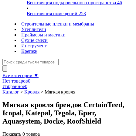
Вентиляция подкровельного пространства
46
Вентиляция помещений
253
Строительные пленки и мембраны
Утеплители
Праймеры и мастики
Сухие смеси
Инструмент
Крепеж
Все категории ▼
Нет товаров
0
Избранное
0
Каталог
>
Кровля
>
Мягкая кровля
Мягкая кровля брендов CertainTeed,
Icopal, Katepal, Tegola, Брит,
Aquasystem, Docke, RoofShield
Показать
0
товара