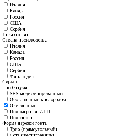
Италия
Канада
Россия
США
Сербия
Показать все
Страна производства
Италия
Канада
Россия
США
Сербия
Финляндия
Скрыть
Тип битума
SBS-модифицированный
Обогащённый кислородом
Окисленный
Полимерный, АПП
Полиэстер
Форма нарезки гонта
Трио (прямоугольный)
Сота (шестигранник)