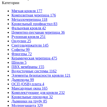
Категории
Мягкая кровля
177
Композитная черепица
176
Металлочерепица
118
Кровельный профнастил
83
Фальцевая кровля
42
Цементно-песчаная черепица
36
Рулонная кровля
251
Ондулин
25
Снегозадержатели
145
Софиты
99
Флюгеры
72
Керамическая черепица
475
Шпили
5
ПВХ мембраны
155
Водосточные системы
1162
Элементы безопасности кровли
121
Дымоходы
99
ОСП (OSB) плита
4
Мансардные окна
165
Комплектующие для кровли
232
Кровельные проходки
32
Дымники на трубу
85
Молниезащита
329