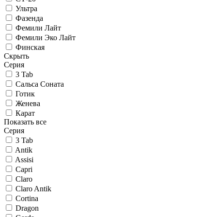
Ультра
Фазенда
Фемили Лайт
Фемили Эко Лайт
Финская
Скрыть
Серия
3 Tab
Сальса Соната
Готик
Женева
Карат
Показать все
Серия
3 Tab
Antik
Assisi
Capri
Claro
Claro Antik
Cortina
Dragon