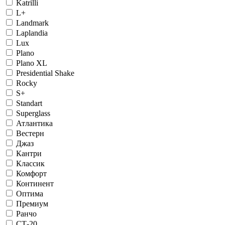
Katrilli
L+
Landmark
Laplandia
Lux
Plano
Plano XL
Presidential Shake
Rocky
S+
Standart
Superglass
Атлантика
Вестерн
Джаз
Кантри
Классик
Комфорт
Континент
Оптима
Премиум
Ранчо
СТ-20