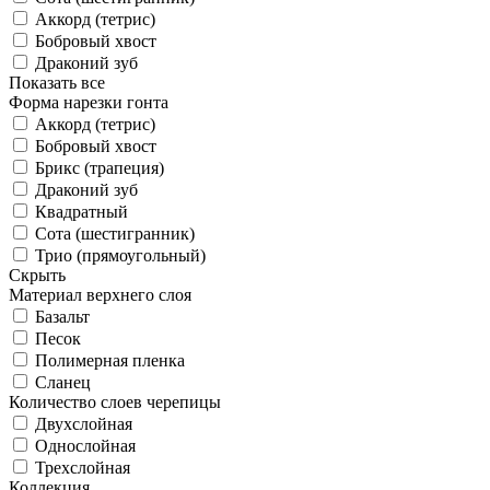
Аккорд (тетрис)
Бобровый хвост
Драконий зуб
Показать все
Форма нарезки гонта
Аккорд (тетрис)
Бобровый хвост
Брикс (трапеция)
Драконий зуб
Квадратный
Сота (шестигранник)
Трио (прямоугольный)
Скрыть
Материал верхнего слоя
Базальт
Песок
Полимерная пленка
Сланец
Количество слоев черепицы
Двухслойная
Однослойная
Трехслойная
Коллекция