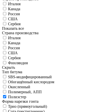
Италия
Канада
Россия
США
Сербия
Показать все
Страна производства
Италия
Канада
Россия
США
Сербия
Финляндия
Скрыть
Тип битума
SBS-модифицированный
Обогащённый кислородом
Окисленный
Полимерный, АПП
Полиэстер
Форма нарезки гонта
Трио (прямоугольный)
Сота (шестигранник)