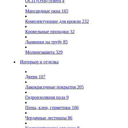
ОСП (OSB) плита
4
Мансардные окна
165
Комплектующие для кровли
232
Кровельные проходки
32
Дымники на трубу
85
Молниезащита
329
Интерьер и отделка
Двери
107
Лакокрасочные покрытия
205
Гидроизоляция пола
9
Пены, клеи, герметики
106
Чердачные лестницы
86