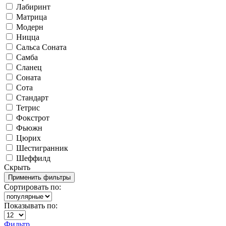
Лабиринт
Матрица
Модерн
Ницца
Сальса Соната
Самба
Сланец
Соната
Сота
Стандарт
Тетрис
Фокстрот
Фьюжн
Цюрих
Шестигранник
Шеффилд
Скрыть
Сортировать по:
Показывать по:
Фильтр