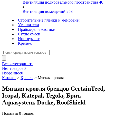
Вентиляция подкровельного пространства
46
Вентиляция помещений
253
Строительные пленки и мембраны
Утеплители
Праймеры и мастики
Сухие смеси
Инструмент
Крепеж
Все категории ▼
Нет товаров
0
Избранное
0
Каталог
>
Кровля
>
Мягкая кровля
Мягкая кровля брендов CertainTeed,
Icopal, Katepal, Tegola, Брит,
Aquasystem, Docke, RoofShield
Показать
0
товара