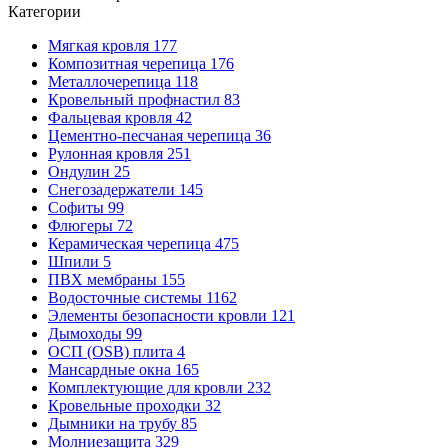
Категории
Мягкая кровля
177
Композитная черепица
176
Металлочерепица
118
Кровельный профнастил
83
Фальцевая кровля
42
Цементно-песчаная черепица
36
Рулонная кровля
251
Ондулин
25
Снегозадержатели
145
Софиты
99
Флюгеры
72
Керамическая черепица
475
Шпили
5
ПВХ мембраны
155
Водосточные системы
1162
Элементы безопасности кровли
121
Дымоходы
99
ОСП (OSB) плита
4
Мансардные окна
165
Комплектующие для кровли
232
Кровельные проходки
32
Дымники на трубу
85
Молниезащита
329