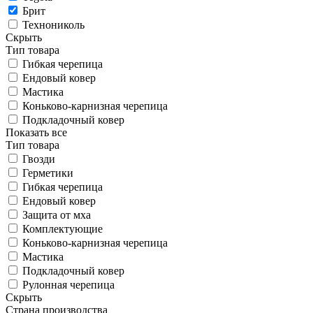
Брит
Технониколь
Скрыть
Тип товара
Гибкая черепица
Ендовый ковер
Мастика
Коньково-карнизная черепица
Подкладочный ковер
Показать все
Тип товара
Гвозди
Герметики
Гибкая черепица
Ендовый ковер
Защита от мха
Комплектующие
Коньково-карнизная черепица
Мастика
Подкладочный ковер
Рулонная черепица
Скрыть
Страна производства