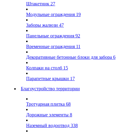
Штакетник
27
Модульные ограждения
19
Заборы жалюзи
47
Панельные ограждения
92
Временные ограждения
11
Декоративные бетонные блоки для забора
6
Колпаки на столб
15
Парапетные крышки
17
Благоустройство территории
Тротуарная плитка
68
Дорожные элементы
8
Наземный водоотвод
338