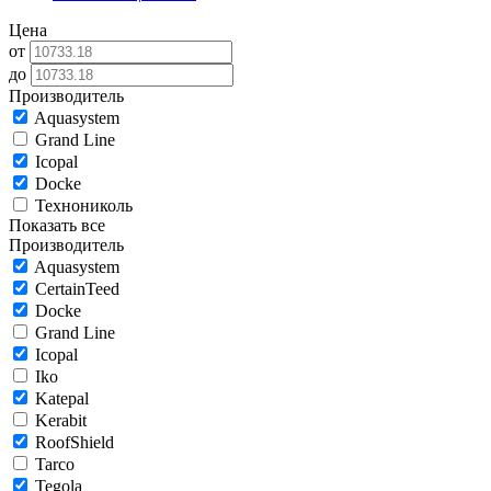
Цена
от
до
Производитель
Aquasystem
Grand Line
Icopal
Docke
Технониколь
Показать все
Производитель
Aquasystem
CertainTeed
Docke
Grand Line
Icopal
Iko
Katepal
Kerabit
RoofShield
Tarco
Tegola