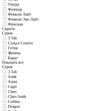
Ультра
Фазенда
Фемили Лайт
Фемили Эко Лайт
Финская
Скрыть
Серия
3 Tab
Сальса Соната
Готик
Женева
Карат
Показать все
Серия
3 Tab
Antik
Assisi
Capri
Claro
Claro Antik
Cortina
Dragon