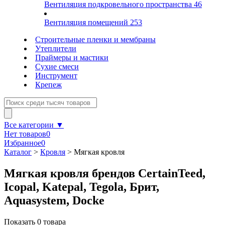
Вентиляция подкровельного пространства
46
Вентиляция помещений
253
Строительные пленки и мембраны
Утеплители
Праймеры и мастики
Сухие смеси
Инструмент
Крепеж
Все категории ▼
Нет товаров
0
Избранное
0
Каталог
>
Кровля
>
Мягкая кровля
Мягкая кровля брендов CertainTeed,
Icopal, Katepal, Tegola, Брит,
Aquasystem, Docke
Показать
0
товара