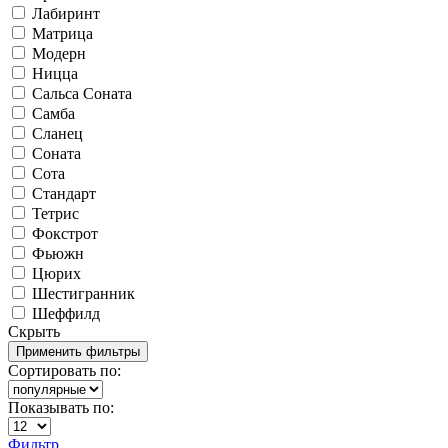
Лабиринт
Матрица
Модерн
Ницца
Сальса Соната
Самба
Сланец
Соната
Сота
Стандарт
Тетрис
Фокстрот
Фьюжн
Цюрих
Шестигранник
Шеффилд
Скрыть
Сортировать по:
Показывать по:
Фильтр