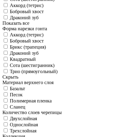
Аккорд (тетрис)
Бобровый хвост
Драконий зуб
Показать все
Форма нарезки гонта
Аккорд (тетрис)
Бобровый хвост
Брикс (трапеция)
Драконий зуб
Квадратный
Сота (шестигранник)
Трио (прямоугольный)
Скрыть
Материал верхнего слоя
Базальт
Песок
Полимерная пленка
Сланец
Количество слоев черепицы
Двухслойная
Однослойная
Трехслойная
Коллекция