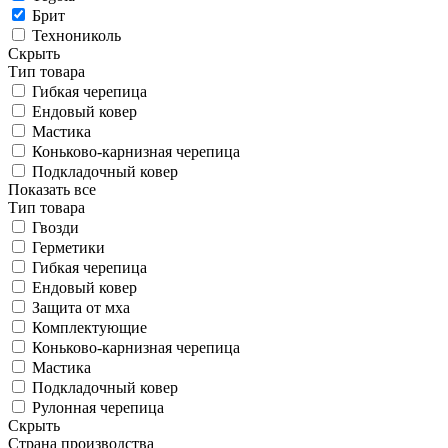
Брит
Технониколь
Скрыть
Тип товара
Гибкая черепица
Ендовый ковер
Мастика
Коньково-карнизная черепица
Подкладочный ковер
Показать все
Тип товара
Гвозди
Герметики
Гибкая черепица
Ендовый ковер
Защита от мха
Комплектующие
Коньково-карнизная черепица
Мастика
Подкладочный ковер
Рулонная черепица
Скрыть
Страна производства