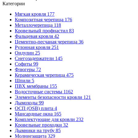
Категории
Мягкая кровля
177
Композитная черепица
176
Металлочерепица
118
Кровельный профнастил
83
Фальцевая кровля
42
Цементно-песчаная черепица
36
Рулонная кровля
251
Ондулин
25
Снегозадержатели
145
Софиты
99
Флюгеры
72
Керамическая черепица
475
Шпили
5
ПВХ мембраны
155
Водосточные системы
1162
Элементы безопасности кровли
121
Дымоходы
99
ОСП (OSB) плита
4
Мансардные окна
165
Комплектующие для кровли
232
Кровельные проходки
32
Дымники на трубу
85
Молниезащита
329