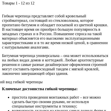
Товары
1
-
12
из
12
Гибкая черепица представляет собой кровельный
стройматериал, состоящий из стекловолокна, которое
пропитано битумом и обладает посыпкой из цветной крошки.
В настоящее время он приобрел большую популярность в
западных странах и в России. Повышение спроса на такой
материал объясняется его высокими эксплуатационными
характеристиками и в то же время низкой ценой, в сравнении
с натуральными аналогами.
Битумная черепица универсальна – она может использоваться
на любых видах домов и коттеджей. Любые архитектурные
решения и самые разные дизайнерские оформления строений
могут составить превосходный тандем с мягкой кровлей,
лаконично завершающей образ здания.
Ключевые достоинства гибкой черепицы:
простота проведения монтажных работ – все можно
сделать быстро своими руками, не используя
специальные инструменты и технику;
возможность укладки на крышах самых разных форм и