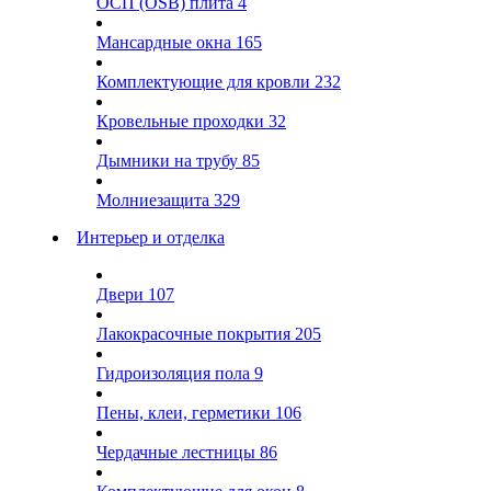
ОСП (OSB) плита
4
Мансардные окна
165
Комплектующие для кровли
232
Кровельные проходки
32
Дымники на трубу
85
Молниезащита
329
Интерьер и отделка
Двери
107
Лакокрасочные покрытия
205
Гидроизоляция пола
9
Пены, клеи, герметики
106
Чердачные лестницы
86