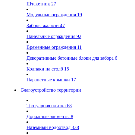
Штакетник
27
Модульные ограждения
19
Заборы жалюзи
47
Панельные ограждения
92
Временные ограждения
11
Декоративные бетонные блоки для забора
6
Колпаки на столб
15
Парапетные крышки
17
Благоустройство территории
Тротуарная плитка
68
Дорожные элементы
8
Наземный водоотвод
338