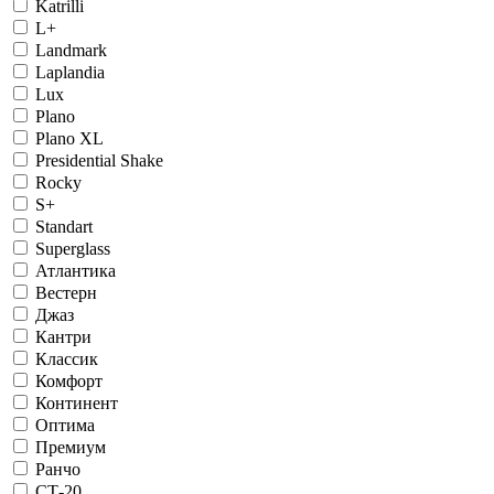
Katrilli
L+
Landmark
Laplandia
Lux
Plano
Plano XL
Presidential Shake
Rocky
S+
Standart
Superglass
Атлантика
Вестерн
Джаз
Кантри
Классик
Комфорт
Континент
Оптима
Премиум
Ранчо
СТ-20