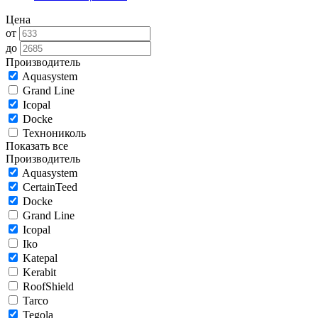
Цена
от
до
Производитель
Aquasystem
Grand Line
Icopal
Docke
Технониколь
Показать все
Производитель
Aquasystem
CertainTeed
Docke
Grand Line
Icopal
Iko
Katepal
Kerabit
RoofShield
Tarco
Tegola