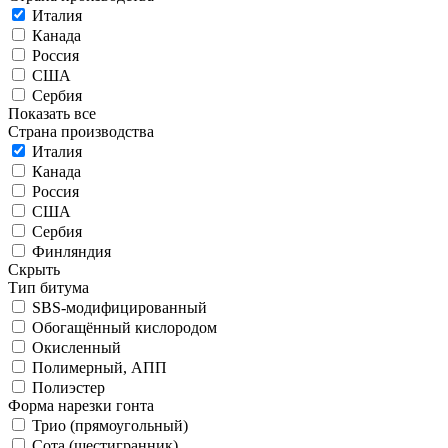
Италия
Канада
Россия
США
Сербия
Показать все
Страна производства
Италия
Канада
Россия
США
Сербия
Финляндия
Скрыть
Тип битума
SBS-модифицированный
Обогащённый кислородом
Окисленный
Полимерный, АПП
Полиэстер
Форма нарезки гонта
Трио (прямоугольный)
Сота (шестигранник)