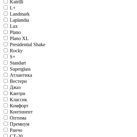
Katrilli
L+
Landmark
Laplandia
Lux
Plano
Plano XL
Presidential Shake
Rocky
S+
Standart
Superglass
Атлантика
Вестерн
Джаз
Кантри
Классик
Комфорт
Континент
Оптима
Премиум
Ранчо
СТ-20