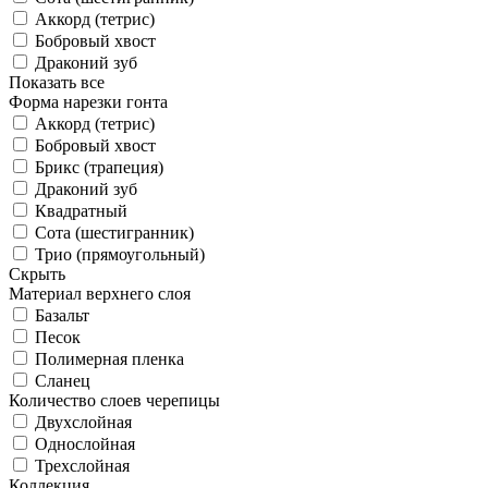
Аккорд (тетрис)
Бобровый хвост
Драконий зуб
Показать все
Форма нарезки гонта
Аккорд (тетрис)
Бобровый хвост
Брикс (трапеция)
Драконий зуб
Квадратный
Сота (шестигранник)
Трио (прямоугольный)
Скрыть
Материал верхнего слоя
Базальт
Песок
Полимерная пленка
Сланец
Количество слоев черепицы
Двухслойная
Однослойная
Трехслойная
Коллекция