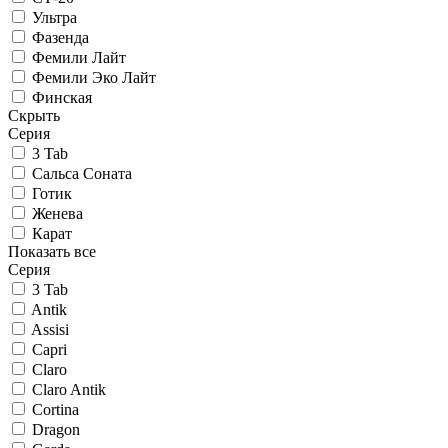
Ультра
Фазенда
Фемили Лайт
Фемили Эко Лайт
Финская
Скрыть
Серия
3 Tab
Сальса Соната
Готик
Женева
Карат
Показать все
Серия
3 Tab
Antik
Assisi
Capri
Claro
Claro Antik
Cortina
Dragon