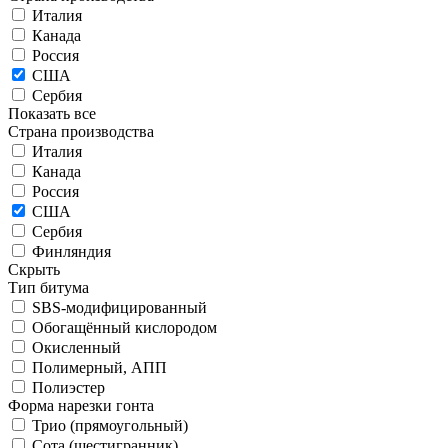
Италия
Канада
Россия
США
Сербия
Показать все
Страна производства
Италия
Канада
Россия
США
Сербия
Финляндия
Скрыть
Тип битума
SBS-модифицированный
Обогащённый кислородом
Окисленный
Полимерный, АПП
Полиэстер
Форма нарезки гонта
Трио (прямоугольный)
Сота (шестигранник)