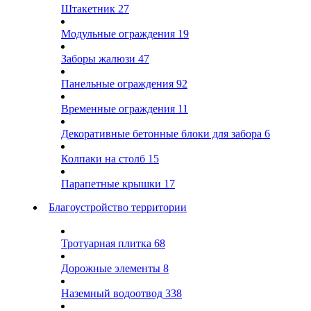
Штакетник
27
Модульные ограждения
19
Заборы жалюзи
47
Панельные ограждения
92
Временные ограждения
11
Декоративные бетонные блоки для забора
6
Колпаки на столб
15
Парапетные крышки
17
Благоустройство территории
Тротуарная плитка
68
Дорожные элементы
8
Наземный водоотвод
338