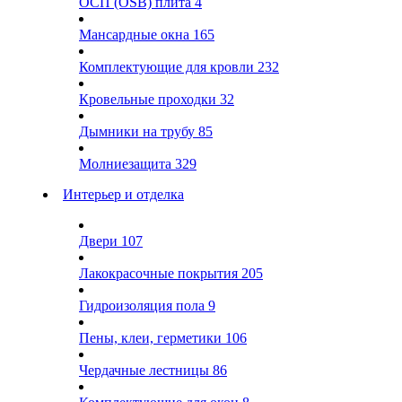
ОСП (OSB) плита
4
Мансардные окна
165
Комплектующие для кровли
232
Кровельные проходки
32
Дымники на трубу
85
Молниезащита
329
Интерьер и отделка
Двери
107
Лакокрасочные покрытия
205
Гидроизоляция пола
9
Пены, клеи, герметики
106
Чердачные лестницы
86