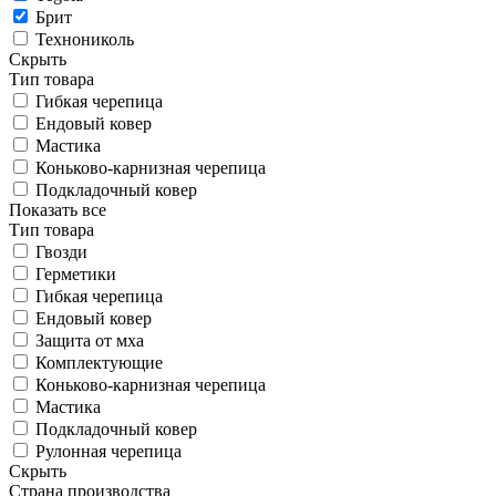
Брит
Технониколь
Скрыть
Тип товара
Гибкая черепица
Ендовый ковер
Мастика
Коньково-карнизная черепица
Подкладочный ковер
Показать все
Тип товара
Гвозди
Герметики
Гибкая черепица
Ендовый ковер
Защита от мха
Комплектующие
Коньково-карнизная черепица
Мастика
Подкладочный ковер
Рулонная черепица
Скрыть
Страна производства