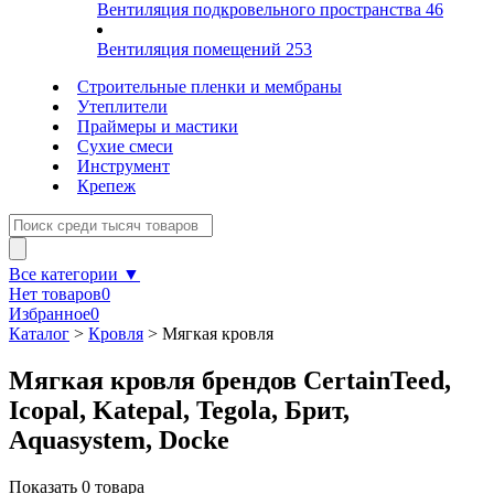
Вентиляция подкровельного пространства
46
Вентиляция помещений
253
Строительные пленки и мембраны
Утеплители
Праймеры и мастики
Сухие смеси
Инструмент
Крепеж
Все категории ▼
Нет товаров
0
Избранное
0
Каталог
>
Кровля
>
Мягкая кровля
Мягкая кровля брендов CertainTeed,
Icopal, Katepal, Tegola, Брит,
Aquasystem, Docke
Показать
0
товара