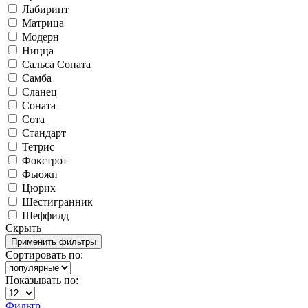
Лабиринт
Матрица
Модерн
Ницца
Сальса Соната
Самба
Сланец
Соната
Сота
Стандарт
Тетрис
Фокстрот
Фьюжн
Цюрих
Шестигранник
Шеффилд
Скрыть
Сортировать по:
Показывать по:
Фильтр