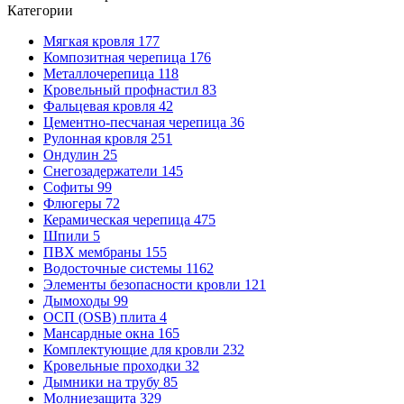
Категории
Мягкая кровля
177
Композитная черепица
176
Металлочерепица
118
Кровельный профнастил
83
Фальцевая кровля
42
Цементно-песчаная черепица
36
Рулонная кровля
251
Ондулин
25
Снегозадержатели
145
Софиты
99
Флюгеры
72
Керамическая черепица
475
Шпили
5
ПВХ мембраны
155
Водосточные системы
1162
Элементы безопасности кровли
121
Дымоходы
99
ОСП (OSB) плита
4
Мансардные окна
165
Комплектующие для кровли
232
Кровельные проходки
32
Дымники на трубу
85
Молниезащита
329