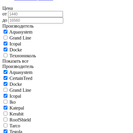
Цена
от
до
Производитель
Aquasystem
Grand Line
Icopal
Docke
Технониколь
Показать все
Производитель
Aquasystem
CertainTeed
Docke
Grand Line
Icopal
Iko
Katepal
Kerabit
RoofShield
Tarco
Tegola