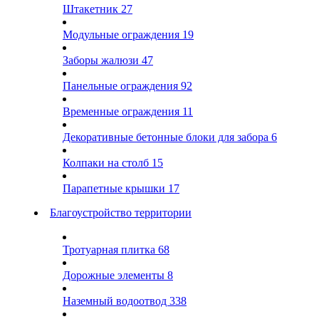
Штакетник
27
Модульные ограждения
19
Заборы жалюзи
47
Панельные ограждения
92
Временные ограждения
11
Декоративные бетонные блоки для забора
6
Колпаки на столб
15
Парапетные крышки
17
Благоустройство территории
Тротуарная плитка
68
Дорожные элементы
8
Наземный водоотвод
338