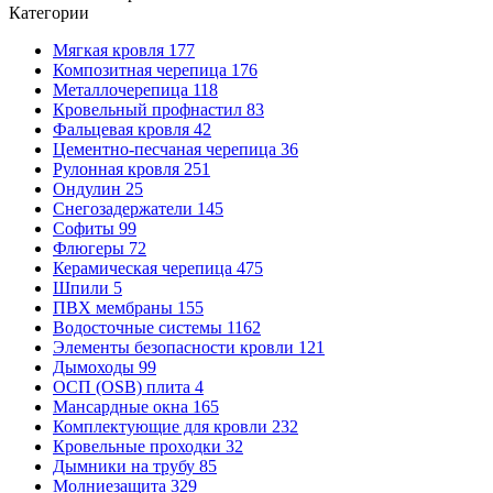
Категории
Мягкая кровля
177
Композитная черепица
176
Металлочерепица
118
Кровельный профнастил
83
Фальцевая кровля
42
Цементно-песчаная черепица
36
Рулонная кровля
251
Ондулин
25
Снегозадержатели
145
Софиты
99
Флюгеры
72
Керамическая черепица
475
Шпили
5
ПВХ мембраны
155
Водосточные системы
1162
Элементы безопасности кровли
121
Дымоходы
99
ОСП (OSB) плита
4
Мансардные окна
165
Комплектующие для кровли
232
Кровельные проходки
32
Дымники на трубу
85
Молниезащита
329