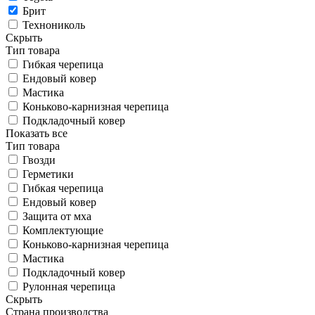
Брит
Технониколь
Скрыть
Тип товара
Гибкая черепица
Ендовый ковер
Мастика
Коньково-карнизная черепица
Подкладочный ковер
Показать все
Тип товара
Гвозди
Герметики
Гибкая черепица
Ендовый ковер
Защита от мха
Комплектующие
Коньково-карнизная черепица
Мастика
Подкладочный ковер
Рулонная черепица
Скрыть
Страна производства