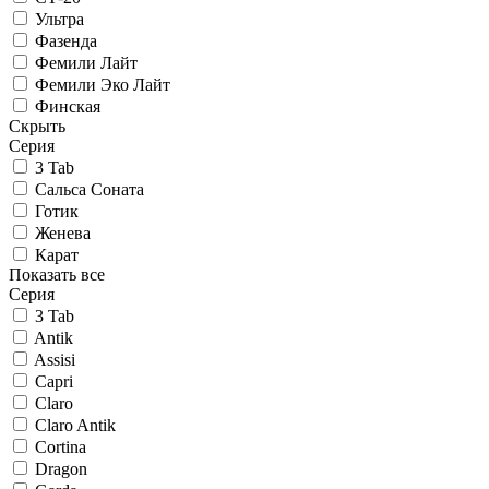
Ультра
Фазенда
Фемили Лайт
Фемили Эко Лайт
Финская
Скрыть
Серия
3 Tab
Сальса Соната
Готик
Женева
Карат
Показать все
Серия
3 Tab
Antik
Assisi
Capri
Claro
Claro Antik
Cortina
Dragon