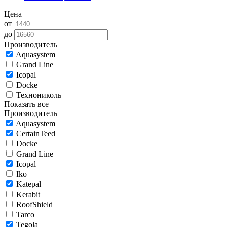
Цена
от
до
Производитель
Aquasystem
Grand Line
Icopal
Docke
Технониколь
Показать все
Производитель
Aquasystem
CertainTeed
Docke
Grand Line
Icopal
Iko
Katepal
Kerabit
RoofShield
Tarco
Tegola