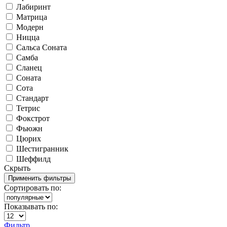
Лабиринт
Матрица
Модерн
Ницца
Сальса Соната
Самба
Сланец
Соната
Сота
Стандарт
Тетрис
Фокстрот
Фьюжн
Цюрих
Шестигранник
Шеффилд
Скрыть
Сортировать по:
Показывать по:
Фильтр