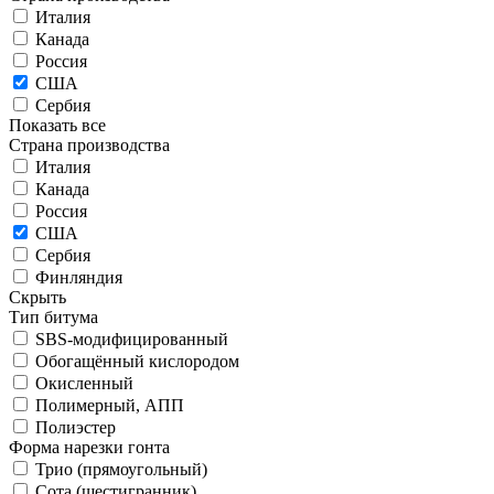
Италия
Канада
Россия
США
Сербия
Показать все
Страна производства
Италия
Канада
Россия
США
Сербия
Финляндия
Скрыть
Тип битума
SBS-модифицированный
Обогащённый кислородом
Окисленный
Полимерный, АПП
Полиэстер
Форма нарезки гонта
Трио (прямоугольный)
Сота (шестигранник)