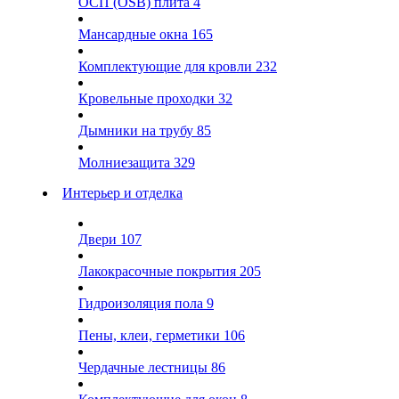
ОСП (OSB) плита
4
Мансардные окна
165
Комплектующие для кровли
232
Кровельные проходки
32
Дымники на трубу
85
Молниезащита
329
Интерьер и отделка
Двери
107
Лакокрасочные покрытия
205
Гидроизоляция пола
9
Пены, клеи, герметики
106
Чердачные лестницы
86