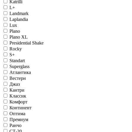
Katrilli
L+
Landmark
Laplandia
Lux
Plano
Plano XL
Presidential Shake
Rocky
S+
Standart
Superglass
Атлантика
Вестерн
Джаз
Кантри
Классик
Комфорт
Континент
Оптима
Премиум
Ранчо
СТ-20