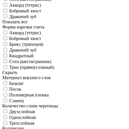
Аккорд (тетрис)
Бобровый хвост
Драконий зуб
Показать все
Форма нарезки гонта
Аккорд (тетрис)
Бобровый хвост
Брикс (трапеция)
Драконий зуб
Квадратный
Сота (шестигранник)
Трио (прямоугольный)
Скрыть
Материал верхнего слоя
Базальт
Песок
Полимерная пленка
Сланец
Количество слоев черепицы
Двухслойная
Однослойная
Трехслойная
Коллекция