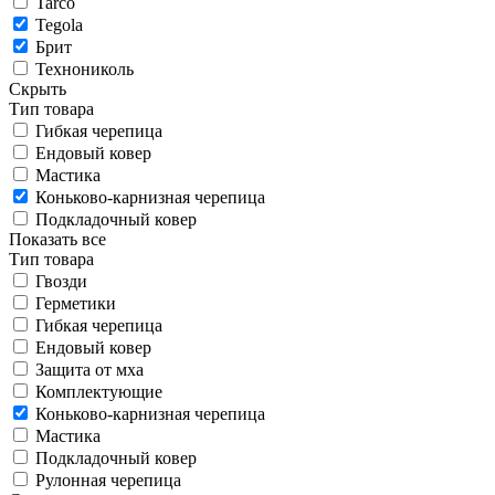
Tarco
Tegola
Брит
Технониколь
Скрыть
Тип товара
Гибкая черепица
Ендовый ковер
Мастика
Коньково-карнизная черепица
Подкладочный ковер
Показать все
Тип товара
Гвозди
Герметики
Гибкая черепица
Ендовый ковер
Защита от мха
Комплектующие
Коньково-карнизная черепица
Мастика
Подкладочный ковер
Рулонная черепица