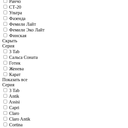
Ранчо
СТ-20
Ультра
Фазенда
Фемили Лайт
Фемили Эко Лайт
Финская
Скрыть
Серия
3 Tab
Сальса Соната
Готик
Женева
Карат
Показать все
Серия
3 Tab
Antik
Assisi
Capri
Claro
Claro Antik
Cortina