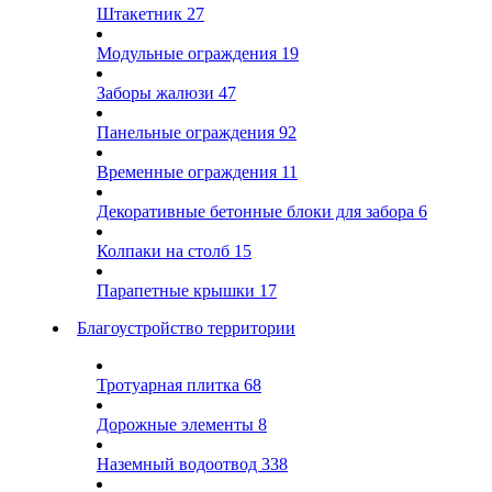
Штакетник
27
Модульные ограждения
19
Заборы жалюзи
47
Панельные ограждения
92
Временные ограждения
11
Декоративные бетонные блоки для забора
6
Колпаки на столб
15
Парапетные крышки
17
Благоустройство территории
Тротуарная плитка
68
Дорожные элементы
8
Наземный водоотвод
338