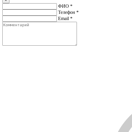
×
ФИО
*
Телефон
*
Email
*