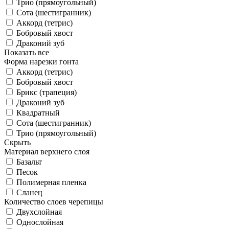
Трио (прямоугольный)
Сота (шестигранник)
Аккорд (тетрис)
Бобровый хвост
Драконий зуб
Показать все
Форма нарезки гонта
Аккорд (тетрис)
Бобровый хвост
Брикс (трапеция)
Драконий зуб
Квадратный
Сота (шестигранник)
Трио (прямоугольный)
Скрыть
Материал верхнего слоя
Базальт
Песок
Полимерная пленка
Сланец
Количество слоев черепицы
Двухслойная
Однослойная