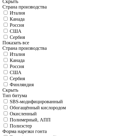
Скрыть
Страна производства
Италия
Канада
Россия
США
Сербия
Показать все
Страна производства
Италия
Канада
Россия
США
Сербия
Финляндия
Скрыть
Тип битума
SBS-модифицированный
Обогащённый кислородом
Окисленный
Полимерный, АПП
Полиэстер
Форма нарезки гонта