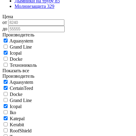
Дымники на трубу
85
Молниезащита
329
Цена
от
до
Производитель
Aquasystem
Grand Line
Icopal
Docke
Технониколь
Показать все
Производитель
Aquasystem
CertainTeed
Docke
Grand Line
Icopal
Iko
Katepal
Kerabit
RoofShield