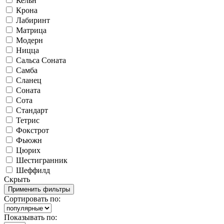
Кельн
Крона
Лабиринт
Матрица
Модерн
Ницца
Сальса Соната
Самба
Сланец
Соната
Сота
Стандарт
Тетрис
Фокстрот
Фьюжн
Цюрих
Шестигранник
Шеффилд
Скрыть
Сортировать по:
Показывать по: