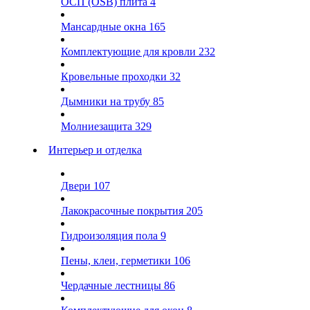
ОСП (OSB) плита
4
Мансардные окна
165
Комплектующие для кровли
232
Кровельные проходки
32
Дымники на трубу
85
Молниезащита
329
Интерьер и отделка
Двери
107
Лакокрасочные покрытия
205
Гидроизоляция пола
9
Пены, клеи, герметики
106
Чердачные лестницы
86