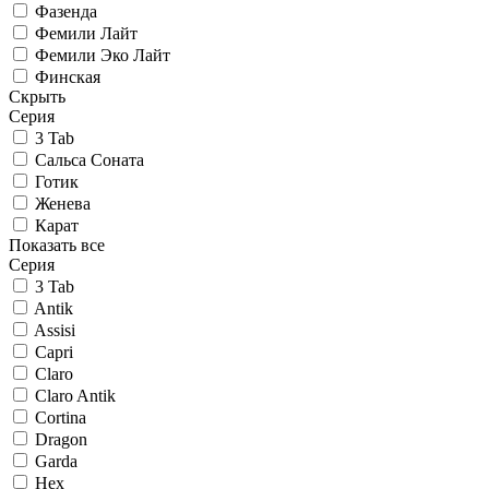
Фазенда
Фемили Лайт
Фемили Эко Лайт
Финская
Скрыть
Серия
3 Tab
Сальса Соната
Готик
Женева
Карат
Показать все
Серия
3 Tab
Antik
Assisi
Capri
Claro
Claro Antik
Cortina
Dragon
Garda
Hex