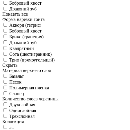
Бобровый хвост
Драконий зуб
Показать все
Форма нарезки гонта
Аккорд (тетрис)
Бобровый хвост
Брикс (трапеция)
Драконий зуб
Квадратный
Сота (шестигранник)
Трио (прямоугольный)
Скрыть
Материал верхнего слоя
Базальт
Песок
Полимерная пленка
Сланец
Количество слоев черепицы
Двухслойная
Однослойная
Трехслойная
Коллекция
3T