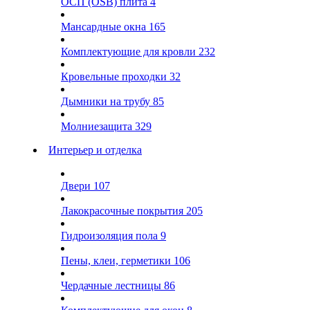
ОСП (OSB) плита
4
Мансардные окна
165
Комплектующие для кровли
232
Кровельные проходки
32
Дымники на трубу
85
Молниезащита
329
Интерьер и отделка
Двери
107
Лакокрасочные покрытия
205
Гидроизоляция пола
9
Пены, клеи, герметики
106
Чердачные лестницы
86