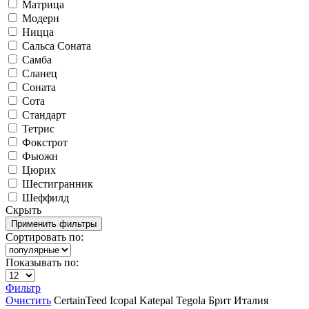
Матрица
Модерн
Ницца
Сальса Соната
Самба
Сланец
Соната
Сота
Стандарт
Тетрис
Фокстрот
Фьюжн
Цюрих
Шестигранник
Шеффилд
Скрыть
Сортировать по:
Показывать по:
Фильтр
Очистить
CertainTeed
Icopal
Katepal
Tegola
Брит
Италия