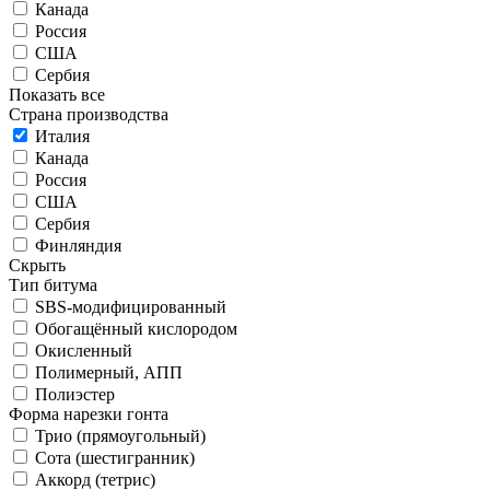
Канада
Россия
США
Сербия
Показать все
Страна производства
Италия
Канада
Россия
США
Сербия
Финляндия
Скрыть
Тип битума
SBS-модифицированный
Обогащённый кислородом
Окисленный
Полимерный, АПП
Полиэстер
Форма нарезки гонта
Трио (прямоугольный)
Сота (шестигранник)
Аккорд (тетрис)