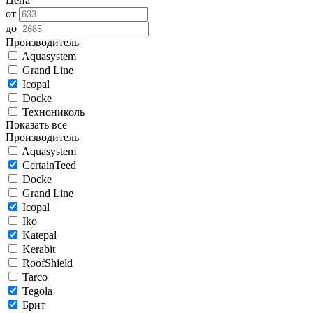
Цена
от
до
Производитель
Aquasystem
Grand Line
Icopal
Docke
Технониколь
Показать все
Производитель
Aquasystem
CertainTeed
Docke
Grand Line
Icopal
Iko
Katepal
Kerabit
RoofShield
Tarco
Tegola
Брит