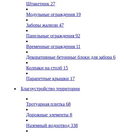
Штакетник
27
Модульные ограждения
19
Заборы жалюзи
47
Панельные ограждения
92
Временные ограждения
11
Декоративные бетонные блоки для забора
6
Колпаки на столб
15
Парапетные крышки
17
Благоустройство территории
Тротуарная плитка
68
Дорожные элементы
8
Наземный водоотвод
338