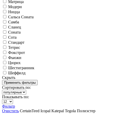
Матрица
Модерн
Ницца
Сальса Соната
Самба
Сланец
Соната
Сота
Стандарт
Тетрис
Фокстрот
Фьюжн
Цюрих
Шестигранник
Шеффилд
Скрыть
Сортировать по:
Показывать по:
Фильтр
Очистить
CertainTeed
Icopal
Katepal
Tegola
Полиэстер