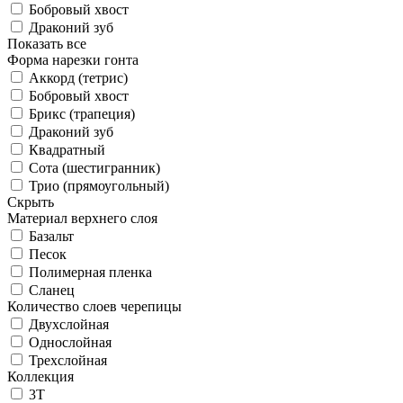
Бобровый хвост
Драконий зуб
Показать все
Форма нарезки гонта
Аккорд (тетрис)
Бобровый хвост
Брикс (трапеция)
Драконий зуб
Квадратный
Сота (шестигранник)
Трио (прямоугольный)
Скрыть
Материал верхнего слоя
Базальт
Песок
Полимерная пленка
Сланец
Количество слоев черепицы
Двухслойная
Однослойная
Трехслойная
Коллекция
3T