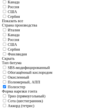
Канада
Россия
США
Сербия
Показать все
Страна производства
Италия
Канада
Россия
США
Сербия
Финляндия
Скрыть
Тип битума
SBS-модифицированный
Обогащённый кислородом
Окисленный
Полимерный, АПП
Полиэстер
Форма нарезки гонта
Трио (прямоугольный)
Сота (шестигранник)
Аккорд (тетрис)