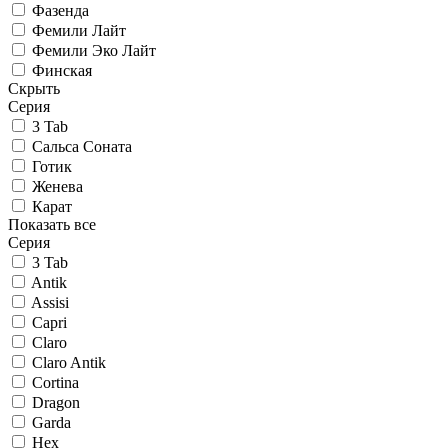
Фазенда
Фемили Лайт
Фемили Эко Лайт
Финская
Скрыть
Серия
3 Tab
Сальса Соната
Готик
Женева
Карат
Показать все
Серия
3 Tab
Antik
Assisi
Capri
Claro
Claro Antik
Cortina
Dragon
Garda
Hex