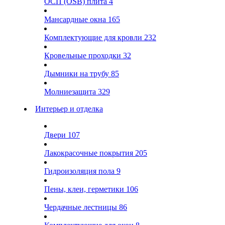
ОСП (OSB) плита
4
Мансардные окна
165
Комплектующие для кровли
232
Кровельные проходки
32
Дымники на трубу
85
Молниезащита
329
Интерьер и отделка
Двери
107
Лакокрасочные покрытия
205
Гидроизоляция пола
9
Пены, клеи, герметики
106
Чердачные лестницы
86