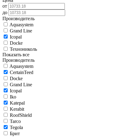
Цена
от
до
Производитель
Aquasystem
Grand Line
Icopal
Docke
Технониколь
Показать все
Производитель
Aquasystem
CertainTeed
Docke
Grand Line
Icopal
Iko
Katepal
Kerabit
RoofShield
Tarco
Tegola
Брит