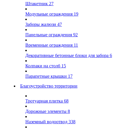
Штакетник
27
Модульные ограждения
19
Заборы жалюзи
47
Панельные ограждения
92
Временные ограждения
11
Декоративные бетонные блоки для забора
6
Колпаки на столб
15
Парапетные крышки
17
Благоустройство территории
Тротуарная плитка
68
Дорожные элементы
8
Наземный водоотвод
338