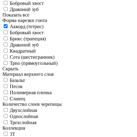
Бобровый хвост
Драконий зуб
Показать все
Форма нарезки гонта
Аккорд (тетрис)
Бобровый хвост
Брикс (трапеция)
Драконий зуб
Квадратный
Сота (шестигранник)
Трио (прямоугольный)
Скрыть
Материал верхнего слоя
Базальт
Песок
Полимерная пленка
Сланец
Количество слоев черепицы
Двухслойная
Однослойная
Трехслойная
Коллекция
3T