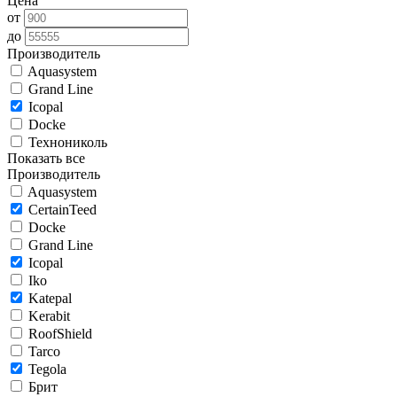
Цена
от
до
Производитель
Aquasystem
Grand Line
Icopal
Docke
Технониколь
Показать все
Производитель
Aquasystem
CertainTeed
Docke
Grand Line
Icopal
Iko
Katepal
Kerabit
RoofShield
Tarco
Tegola
Брит