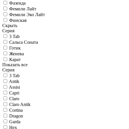
Фазенда
Фемили Лайт
Фемили Эко Лайт
Финская
Скрыть
Серия
3 Tab
Сальса Соната
Готик
Женева
Карат
Показать все
Серия
3 Tab
Antik
Assisi
Capri
Claro
Claro Antik
Cortina
Dragon
Garda
Hex