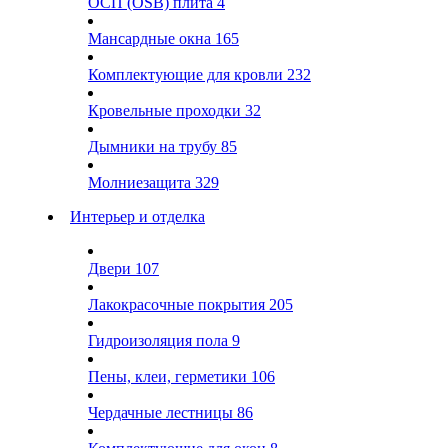
ОСП (OSB) плита
4
Мансардные окна
165
Комплектующие для кровли
232
Кровельные проходки
32
Дымники на трубу
85
Молниезащита
329
Интерьер и отделка
Двери
107
Лакокрасочные покрытия
205
Гидроизоляция пола
9
Пены, клеи, герметики
106
Чердачные лестницы
86