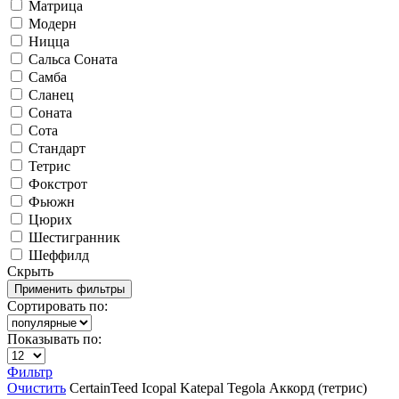
Матрица
Модерн
Ницца
Сальса Соната
Самба
Сланец
Соната
Сота
Стандарт
Тетрис
Фокстрот
Фьюжн
Цюрих
Шестигранник
Шеффилд
Скрыть
Сортировать по:
Показывать по:
Фильтр
Очистить
CertainTeed
Icopal
Katepal
Tegola
Аккорд (тетрис)