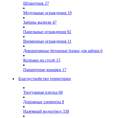
Штакетник
27
Модульные ограждения
19
Заборы жалюзи
47
Панельные ограждения
92
Временные ограждения
11
Декоративные бетонные блоки для забора
6
Колпаки на столб
15
Парапетные крышки
17
Благоустройство территории
Тротуарная плитка
68
Дорожные элементы
8
Наземный водоотвод
338