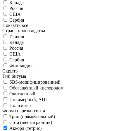
Канада
Россия
США
Сербия
Показать все
Страна производства
Италия
Канада
Россия
США
Сербия
Финляндия
Скрыть
Тип битума
SBS-модифицированный
Обогащённый кислородом
Окисленный
Полимерный, АПП
Полиэстер
Форма нарезки гонта
Трио (прямоугольный)
Сота (шестигранник)
Аккорд (тетрис)