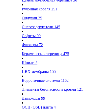
Цементно-песчаная черепица
36
Рулонная кровля
251
Ондулин
25
Снегозадержатели
145
Софиты
99
Флюгеры
72
Керамическая черепица
475
Шпили
5
ПВХ мембраны
155
Водосточные системы
1162
Элементы безопасности кровли
121
Дымоходы
99
ОСП (OSB) плита
4