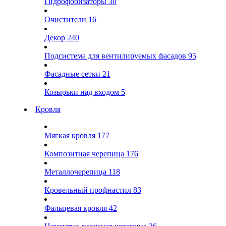
Гидрофобизаторы
30
Очистители
16
Декор
240
Подсистема для вентилируемых фасадов
95
Фасадные сетки
21
Козырьки над входом
5
Кровля
Мягкая кровля
177
Композитная черепица
176
Металлочерепица
118
Кровельный профнастил
83
Фальцевая кровля
42