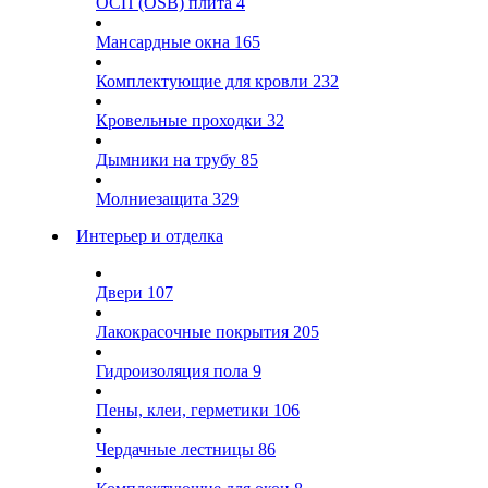
ОСП (OSB) плита
4
Мансардные окна
165
Комплектующие для кровли
232
Кровельные проходки
32
Дымники на трубу
85
Молниезащита
329
Интерьер и отделка
Двери
107
Лакокрасочные покрытия
205
Гидроизоляция пола
9
Пены, клеи, герметики
106
Чердачные лестницы
86