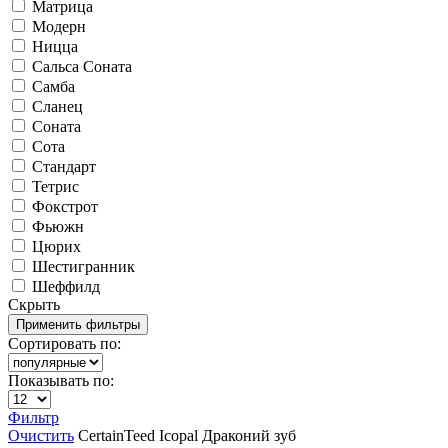
Матрица
Модерн
Ницца
Сальса Соната
Самба
Сланец
Соната
Сота
Стандарт
Тетрис
Фокстрот
Фьюжн
Цюрих
Шестигранник
Шеффилд
Скрыть
Сортировать по:
Показывать по:
Фильтр
Очистить
CertainTeed
Icopal
Драконий зуб