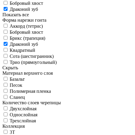
Бобровый хвост
Драконий зуб
Показать все
Форма нарезки гонта
Аккорд (тетрис)
Бобровый хвост
Брикс (трапеция)
Драконий зуб
Квадратный
Сота (шестигранник)
Трио (прямоугольный)
Скрыть
Материал верхнего слоя
Базальт
Песок
Полимерная пленка
Сланец
Количество слоев черепицы
Двухслойная
Однослойная
Трехслойная
Коллекция
3T