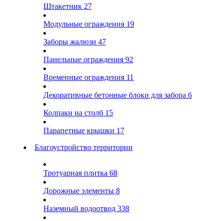
Штакетник
27
Модульные ограждения
19
Заборы жалюзи
47
Панельные ограждения
92
Временные ограждения
11
Декоративные бетонные блоки для забора
6
Колпаки на столб
15
Парапетные крышки
17
Благоустройство территории
Тротуарная плитка
68
Дорожные элементы
8
Наземный водоотвод
338