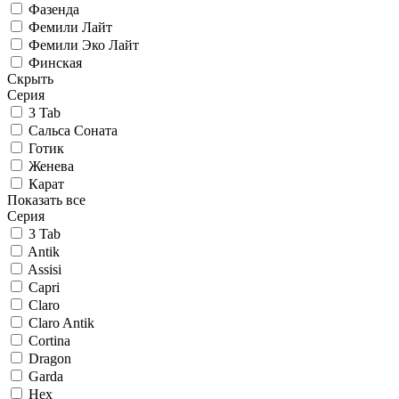
Фазенда
Фемили Лайт
Фемили Эко Лайт
Финская
Скрыть
Серия
3 Tab
Сальса Соната
Готик
Женева
Карат
Показать все
Серия
3 Tab
Antik
Assisi
Capri
Claro
Claro Antik
Cortina
Dragon
Garda
Hex