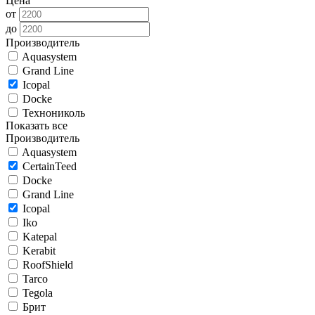
Цена
от
до
Производитель
Aquasystem
Grand Line
Icopal
Docke
Технониколь
Показать все
Производитель
Aquasystem
CertainTeed
Docke
Grand Line
Icopal
Iko
Katepal
Kerabit
RoofShield
Tarco
Tegola
Брит