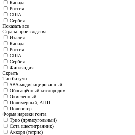
Канада
Россия
США
Сербия
Показать все
Страна производства
Италия
Канада
Россия
США
Сербия
Финляндия
Скрыть
Тип битума
SBS-модифицированный
Обогащённый кислородом
Окисленный
Полимерный, АПП
Полиэстер
Форма нарезки гонта
Трио (прямоугольный)
Сота (шестигранник)
Аккорд (тетрис)