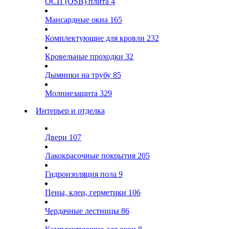
ОСП (OSB) плита
4
Мансардные окна
165
Комплектующие для кровли
232
Кровельные проходки
32
Дымники на трубу
85
Молниезащита
329
Интерьер и отделка
Двери
107
Лакокрасочные покрытия
205
Гидроизоляция пола
9
Пены, клеи, герметики
106
Чердачные лестницы
86