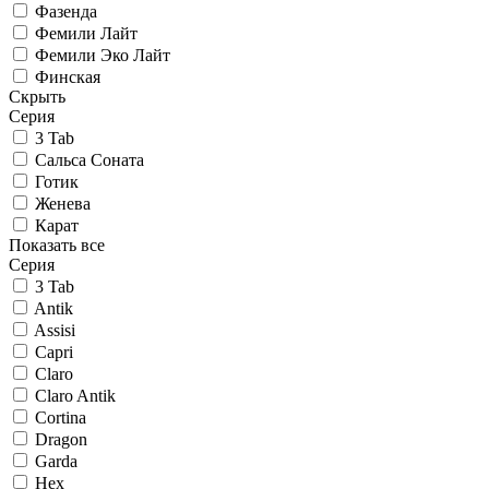
Фазенда
Фемили Лайт
Фемили Эко Лайт
Финская
Скрыть
Серия
3 Tab
Сальса Соната
Готик
Женева
Карат
Показать все
Серия
3 Tab
Antik
Assisi
Capri
Claro
Claro Antik
Cortina
Dragon
Garda
Hex