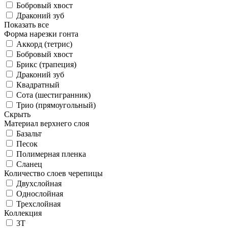
Бобровый хвост
Драконий зуб
Показать все
Форма нарезки гонта
Аккорд (тетрис)
Бобровый хвост
Брикс (трапеция)
Драконий зуб
Квадратный
Сота (шестигранник)
Трио (прямоугольный)
Скрыть
Материал верхнего слоя
Базальт
Песок
Полимерная пленка
Сланец
Количество слоев черепицы
Двухслойная
Однослойная
Трехслойная
Коллекция
3T