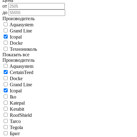
Цена
от
до
Производитель
Aquasystem
Grand Line
Icopal
Docke
Технониколь
Показать все
Производитель
Aquasystem
CertainTeed
Docke
Grand Line
Icopal
Iko
Katepal
Kerabit
RoofShield
Tarco
Tegola
Брит