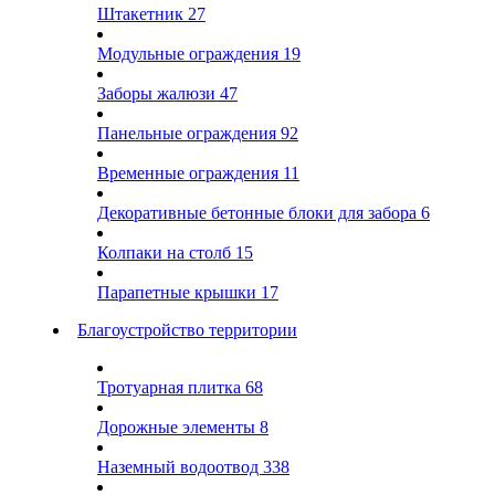
Штакетник
27
Модульные ограждения
19
Заборы жалюзи
47
Панельные ограждения
92
Временные ограждения
11
Декоративные бетонные блоки для забора
6
Колпаки на столб
15
Парапетные крышки
17
Благоустройство территории
Тротуарная плитка
68
Дорожные элементы
8
Наземный водоотвод
338