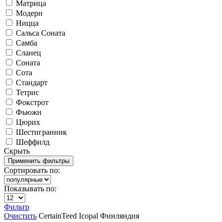
Матрица
Модерн
Ницца
Сальса Соната
Самба
Сланец
Соната
Сота
Стандарт
Тетрис
Фокстрот
Фьюжн
Цюрих
Шестигранник
Шеффилд
Скрыть
Сортировать по:
Показывать по:
Фильтр
Очистить
CertainTeed
Icopal
Финляндия