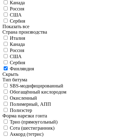
Канада
Россия
США
Сербия
Показать все
Страна производства
Италия
Канада
Россия
США
Сербия
Финляндия
Скрыть
Тип битума
SBS-модифицированный
Обогащённый кислородом
Окисленный
Полимерный, АПП
Полиэстер
Форма нарезки гонта
Трио (прямоугольный)
Сота (шестигранник)
Аккорд (тетрис)