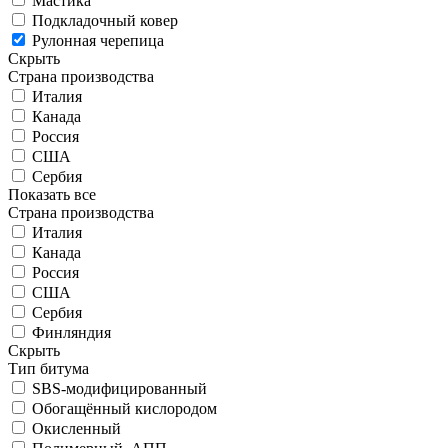
Мастика
Подкладочный ковер
Рулонная черепица
Скрыть
Страна производства
Италия
Канада
Россия
США
Сербия
Показать все
Страна производства
Италия
Канада
Россия
США
Сербия
Финляндия
Скрыть
Тип битума
SBS-модифицированный
Обогащённый кислородом
Окисленный