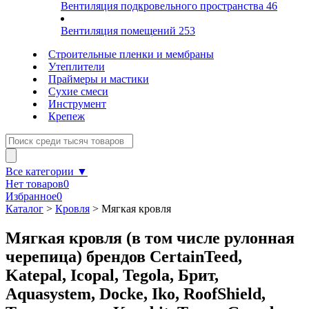
Вентиляция подкровельного пространства
46
Вентиляция помещений
253
Строительные пленки и мембраны
Утеплители
Праймеры и мастики
Сухие смеси
Инструмент
Крепеж
Все категории ▼
Нет товаров
0
Избранное
0
Каталог
>
Кровля
>
Мягкая кровля
Мягкая кровля (в том числе рулонная
черепица) брендов CertainTeed,
Katepal, Icopal, Tegola, Брит,
Aquasystem, Docke, Iko, RoofShield,