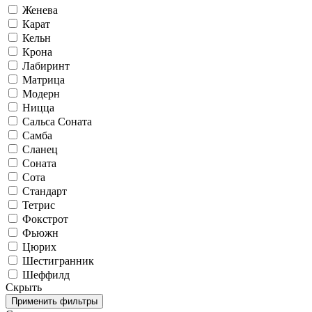
Женева
Карат
Кельн
Крона
Лабиринт
Матрица
Модерн
Ницца
Сальса Соната
Самба
Сланец
Соната
Сота
Стандарт
Тетрис
Фокстрот
Фьюжн
Цюрих
Шестигранник
Шеффилд
Скрыть