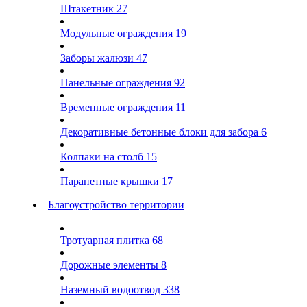
Штакетник
27
Модульные ограждения
19
Заборы жалюзи
47
Панельные ограждения
92
Временные ограждения
11
Декоративные бетонные блоки для забора
6
Колпаки на столб
15
Парапетные крышки
17
Благоустройство территории
Тротуарная плитка
68
Дорожные элементы
8
Наземный водоотвод
338