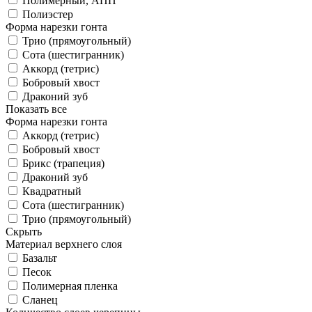
Полимерный, АПП
Полиэстер
Форма нарезки гонта
Трио (прямоугольный)
Сота (шестигранник)
Аккорд (тетрис)
Бобровый хвост
Драконий зуб
Показать все
Форма нарезки гонта
Аккорд (тетрис)
Бобровый хвост
Брикс (трапеция)
Драконий зуб
Квадратный
Сота (шестигранник)
Трио (прямоугольный)
Скрыть
Материал верхнего слоя
Базальт
Песок
Полимерная пленка
Сланец