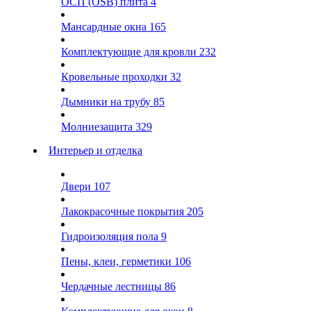
ОСП (OSB) плита
4
Мансардные окна
165
Комплектующие для кровли
232
Кровельные проходки
32
Дымники на трубу
85
Молниезащита
329
Интерьер и отделка
Двери
107
Лакокрасочные покрытия
205
Гидроизоляция пола
9
Пены, клеи, герметики
106
Чердачные лестницы
86