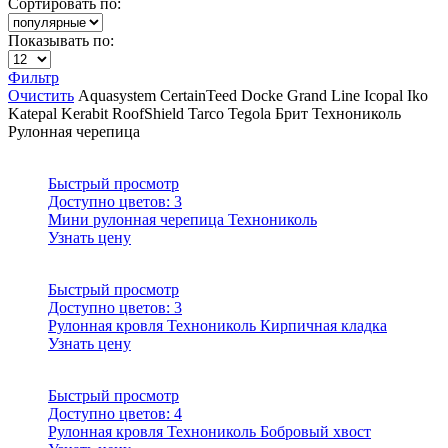
Сортировать по:
Показывать по:
Фильтр
Очистить
Aquasystem
CertainTeed
Docke
Grand Line
Icopal
Iko
Katepal
Kerabit
RoofShield
Tarco
Tegola
Брит
Технониколь
Рулонная черепица
Быстрый просмотр
Доступно цветов:
3
Мини рулонная черепица Технониколь
Узнать цену
Быстрый просмотр
Доступно цветов:
3
Рулонная кровля Технониколь Кирпичная кладка
Узнать цену
Быстрый просмотр
Доступно цветов:
4
Рулонная кровля Технониколь Бобровый хвост