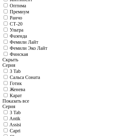
Оптима
Премиум
Ранчо
СТ-20
Ультра
Фазенда
Фемили Лайт
Фемили Эко Лайт
Финская
Скрыть
Серия
3 Tab
Сальса Соната
Готик
Женева
Карат
Показать все
Серия
3 Tab
Antik
Assisi
Capri