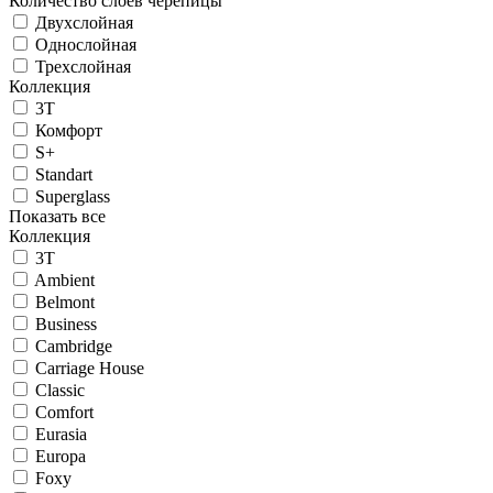
Количество слоев черепицы
Двухслойная
Однослойная
Трехслойная
Коллекция
3T
Комфорт
S+
Standart
Superglass
Показать все
Коллекция
3T
Ambient
Belmont
Business
Cambridge
Carriage House
Classic
Comfort
Eurasia
Europa
Foxy