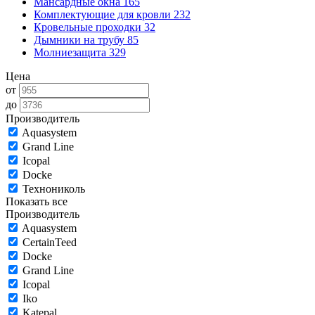
Мансардные окна
165
Комплектующие для кровли
232
Кровельные проходки
32
Дымники на трубу
85
Молниезащита
329
Цена
от
до
Производитель
Aquasystem
Grand Line
Icopal
Docke
Технониколь
Показать все
Производитель
Aquasystem
CertainTeed
Docke
Grand Line
Icopal
Iko
Katepal