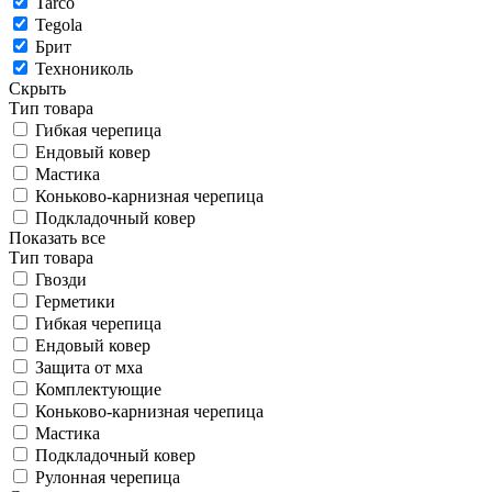
Tarco
Tegola
Брит
Технониколь
Скрыть
Тип товара
Гибкая черепица
Ендовый ковер
Мастика
Коньково-карнизная черепица
Подкладочный ковер
Показать все
Тип товара
Гвозди
Герметики
Гибкая черепица
Ендовый ковер
Защита от мха
Комплектующие
Коньково-карнизная черепица
Мастика
Подкладочный ковер
Рулонная черепица