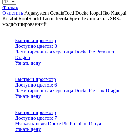
Фильтр
Очистить
Aquasystem
CertainTeed
Docke
Icopal
Iko
Katepal
Kerabit
RoofShield
Tarco
Tegola
Брит
Технониколь
SBS-
модифицированный
Быстрый просмотр
Доступно цветов:
8
Ламинированная черепица Docke Pie Premium
Dragon
Узнать цену
Быстрый просмотр
Доступно цветов:
6
Ламинированная черепица Docke Pie Lux Dragon
Узнать цену
Быстрый просмотр
Доступно цветов:
7
Мягкая кровля Docke Pie Premium Генуя
Узнать цену