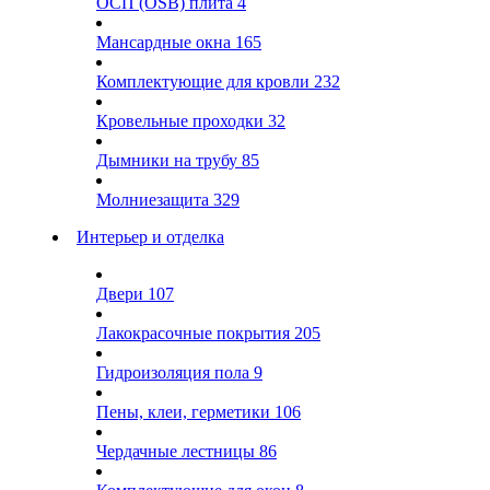
ОСП (OSB) плита
4
Мансардные окна
165
Комплектующие для кровли
232
Кровельные проходки
32
Дымники на трубу
85
Молниезащита
329
Интерьер и отделка
Двери
107
Лакокрасочные покрытия
205
Гидроизоляция пола
9
Пены, клеи, герметики
106
Чердачные лестницы
86