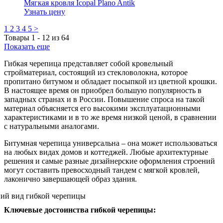
Мягкая кровля Icopal Plano Antik
Узнать цену
1
2
3
4
5
>
Товары
1
-
12
из
64
Показать еще
Гибкая черепица представляет собой кровельный
стройматериал, состоящий из стекловолокна, которое
пропитано битумом и обладает посыпкой из цветной крошки.
В настоящее время он приобрел большую популярность в
западных странах и в России. Повышение спроса на такой
материал объясняется его высокими эксплуатационными
характеристиками и в то же время низкой ценой, в сравнении
с натуральными аналогами.
Битумная черепица универсальна – она может использоваться
на любых видах домов и коттеджей. Любые архитектурные
решения и самые разные дизайнерские оформления строений
могут составить превосходный тандем с мягкой кровлей,
лаконично завершающей образ здания.
Ключевые достоинства гибкой черепицы: