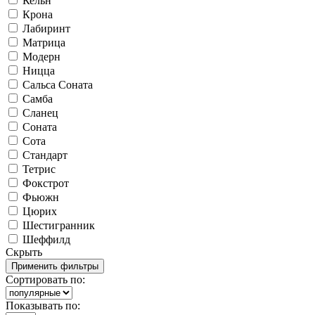
Кельн
Крона
Лабиринт
Матрица
Модерн
Ницца
Сальса Соната
Самба
Сланец
Соната
Сота
Стандарт
Тетрис
Фокстрот
Фьюжн
Цюрих
Шестигранник
Шеффилд
Скрыть
Сортировать по:
Показывать по: