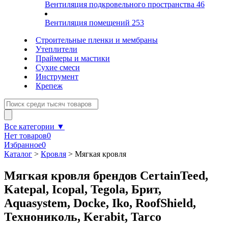
Вентиляция подкровельного пространства
46
Вентиляция помещений
253
Строительные пленки и мембраны
Утеплители
Праймеры и мастики
Сухие смеси
Инструмент
Крепеж
Все категории ▼
Нет товаров
0
Избранное
0
Каталог
>
Кровля
>
Мягкая кровля
Мягкая кровля брендов CertainTeed,
Katepal, Icopal, Tegola, Брит,
Aquasystem, Docke, Iko, RoofShield,
Технониколь, Kerabit, Tarco