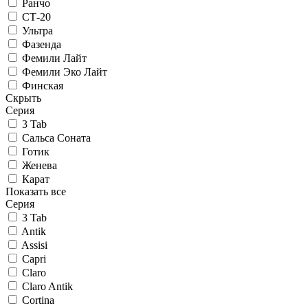
Ранчо
СТ-20
Ультра
Фазенда
Фемили Лайт
Фемили Эко Лайт
Финская
Скрыть
Серия
3 Tab
Сальса Соната
Готик
Женева
Карат
Показать все
Серия
3 Tab
Antik
Assisi
Capri
Claro
Claro Antik
Cortina