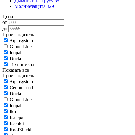
Дымники на трубу
85
Молниезащита
329
Цена
от
до
Производитель
Aquasystem
Grand Line
Icopal
Docke
Технониколь
Показать все
Производитель
Aquasystem
CertainTeed
Docke
Grand Line
Icopal
Iko
Katepal
Kerabit
RoofShield