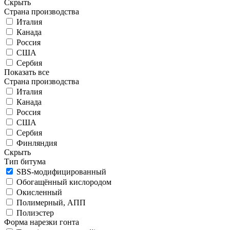
Скрыть
Страна производства
Италия
Канада
Россия
США
Сербия
Показать все
Страна производства
Италия
Канада
Россия
США
Сербия
Финляндия
Скрыть
Тип битума
SBS-модифицированный
Обогащённый кислородом
Окисленный
Полимерный, АПП
Полиэстер
Форма нарезки гонта