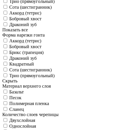
Трио (прямоугольный)
Сота (шестигранник)
Аккорд (тетрис)
Бобровый хвост
Драконий зуб
Показать все
Форма нарезки гонта
Аккорд (тетрис)
Бобровый хвост
Брикс (трапеция)
Драконий зуб
Квадратный
Сота (шестигранник)
Трио (прямоугольный)
Скрыть
Материал верхнего слоя
Базальт
Песок
Полимерная пленка
Сланец
Количество слоев черепицы
Двухслойная
Однослойная