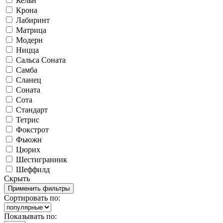
Кельн
Крона
Лабиринт
Матрица
Модерн
Ницца
Сальса Соната
Самба
Сланец
Соната
Сота
Стандарт
Тетрис
Фокстрот
Фьюжн
Цюрих
Шестигранник
Шеффилд
Скрыть
Сортировать по:
Показывать по: