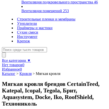
Вентиляция подкровельного пространства
46
Вентиляция помещений
253
Строительные пленки и мембраны
Утеплители
Праймеры и мастики
Сухие смеси
Инструмент
Крепеж
Все категории ▼
Нет товаров
0
Избранное
0
Каталог
>
Кровля
>
Мягкая кровля
Мягкая кровля брендов CertainTeed,
Katepal, Icopal, Tegola, Брит,
Aquasystem, Docke, Iko, RoofShield,
Технониколь