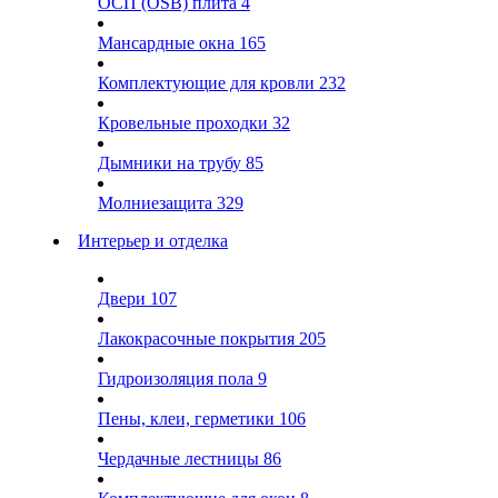
ОСП (OSB) плита
4
Мансардные окна
165
Комплектующие для кровли
232
Кровельные проходки
32
Дымники на трубу
85
Молниезащита
329
Интерьер и отделка
Двери
107
Лакокрасочные покрытия
205
Гидроизоляция пола
9
Пены, клеи, герметики
106
Чердачные лестницы
86