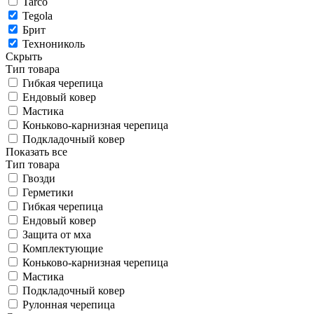
Tarco
Tegola
Брит
Технониколь
Скрыть
Тип товара
Гибкая черепица
Ендовый ковер
Мастика
Коньково-карнизная черепица
Подкладочный ковер
Показать все
Тип товара
Гвозди
Герметики
Гибкая черепица
Ендовый ковер
Защита от мха
Комплектующие
Коньково-карнизная черепица
Мастика
Подкладочный ковер
Рулонная черепица