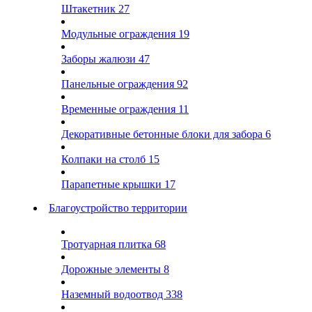
Штакетник
27
Модульные ограждения
19
Заборы жалюзи
47
Панельные ограждения
92
Временные ограждения
11
Декоративные бетонные блоки для забора
6
Колпаки на столб
15
Парапетные крышки
17
Благоустройство территории
Тротуарная плитка
68
Дорожные элементы
8
Наземный водоотвод
338