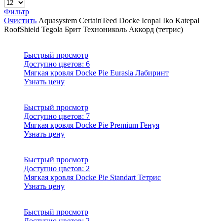
Фильтр
Очистить
Aquasystem
CertainTeed
Docke
Icopal
Iko
Katepal
RoofShield
Tegola
Брит
Технониколь
Аккорд (тетрис)
Быстрый просмотр
Доступно цветов:
6
Мягкая кровля Docke Pie Eurasia Лабиринт
Узнать цену
Быстрый просмотр
Доступно цветов:
7
Мягкая кровля Docke Pie Premium Генуя
Узнать цену
Быстрый просмотр
Доступно цветов:
2
Мягкая кровля Docke Pie Standart Тетрис
Узнать цену
Быстрый просмотр
Доступно цветов:
2