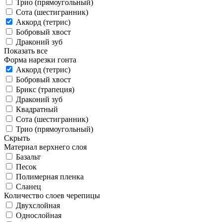
Трио (прямоугольный)
Сота (шестигранник)
Аккорд (тетрис)
Бобровый хвост
Драконий зуб
Показать все
Форма нарезки гонта
Аккорд (тетрис)
Бобровый хвост
Брикс (трапеция)
Драконий зуб
Квадратный
Сота (шестигранник)
Трио (прямоугольный)
Скрыть
Материал верхнего слоя
Базальт
Песок
Полимерная пленка
Сланец
Количество слоев черепицы
Двухслойная
Однослойная