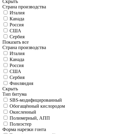
Скрыть
Страна производства
Италия
Канада
Россия
США
Сербия
Показать все
Страна производства
Италия
Канада
Россия
США
Сербия
Финляндия
Скрыть
Тип битума
SBS-модифицированный
Обогащённый кислородом
Окисленный
Полимерный, АПП
Полиэстер
Форма нарезки гонта