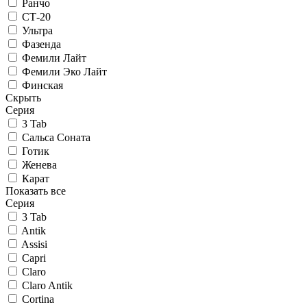
Ранчо
СТ-20
Ультра
Фазенда
Фемили Лайт
Фемили Эко Лайт
Финская
Скрыть
Серия
3 Tab
Сальса Соната
Готик
Женева
Карат
Показать все
Серия
3 Tab
Antik
Assisi
Capri
Claro
Claro Antik
Cortina