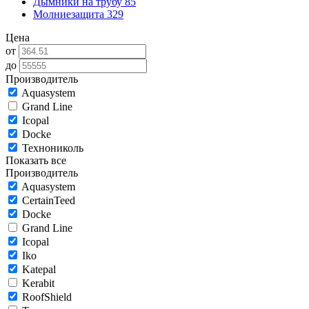
Дымники на трубу
85
Молниезащита
329
Цена
от
до
Производитель
Aquasystem
Grand Line
Icopal
Docke
Технониколь
Показать все
Производитель
Aquasystem
CertainTeed
Docke
Grand Line
Icopal
Iko
Katepal
Kerabit
RoofShield