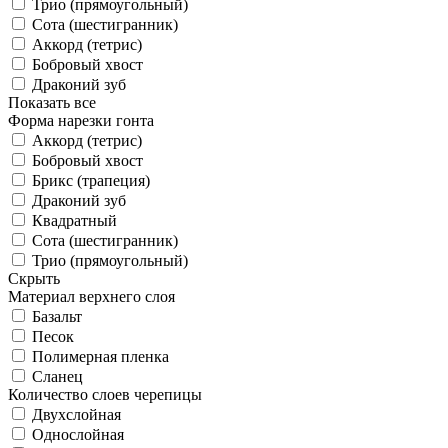
Трио (прямоугольный)
Сота (шестигранник)
Аккорд (тетрис)
Бобровый хвост
Драконий зуб
Показать все
Форма нарезки гонта
Аккорд (тетрис)
Бобровый хвост
Брикс (трапеция)
Драконий зуб
Квадратный
Сота (шестигранник)
Трио (прямоугольный)
Скрыть
Материал верхнего слоя
Базальт
Песок
Полимерная пленка
Сланец
Количество слоев черепицы
Двухслойная
Однослойная