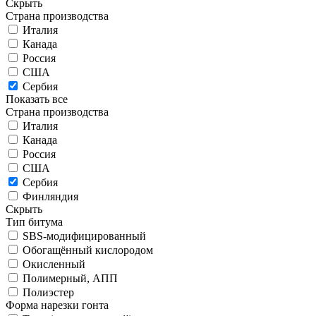
Скрыть
Страна производства
Италия
Канада
Россия
США
Сербия
Показать все
Страна производства
Италия
Канада
Россия
США
Сербия
Финляндия
Скрыть
Тип битума
SBS-модифицированный
Обогащённый кислородом
Окисленный
Полимерный, АПП
Полиэстер
Форма нарезки гонта