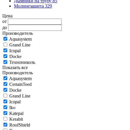
Дымники на трубу
85
Молниезащита
329
Цена
от
до
Производитель
Aquasystem
Grand Line
Icopal
Docke
Технониколь
Показать все
Производитель
Aquasystem
CertainTeed
Docke
Grand Line
Icopal
Iko
Katepal
Kerabit
RoofShield