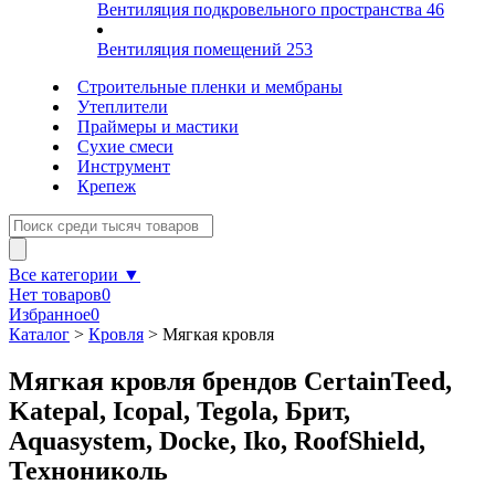
Вентиляция подкровельного пространства
46
Вентиляция помещений
253
Строительные пленки и мембраны
Утеплители
Праймеры и мастики
Сухие смеси
Инструмент
Крепеж
Все категории ▼
Нет товаров
0
Избранное
0
Каталог
>
Кровля
>
Мягкая кровля
Мягкая кровля брендов CertainTeed,
Katepal, Icopal, Tegola, Брит,
Aquasystem, Docke, Iko, RoofShield,
Технониколь