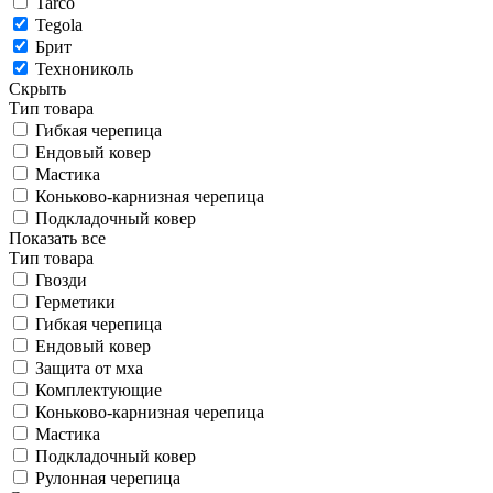
Tarco
Tegola
Брит
Технониколь
Скрыть
Тип товара
Гибкая черепица
Ендовый ковер
Мастика
Коньково-карнизная черепица
Подкладочный ковер
Показать все
Тип товара
Гвозди
Герметики
Гибкая черепица
Ендовый ковер
Защита от мха
Комплектующие
Коньково-карнизная черепица
Мастика
Подкладочный ковер
Рулонная черепица