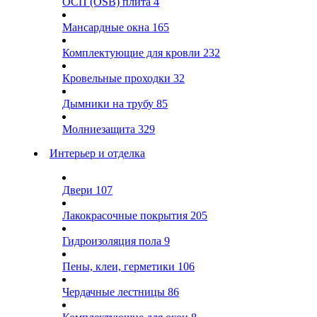
ОСП (OSB) плита
4
Мансардные окна
165
Комплектующие для кровли
232
Кровельные проходки
32
Дымники на трубу
85
Молниезащита
329
Интерьер и отделка
Двери
107
Лакокрасочные покрытия
205
Гидроизоляция пола
9
Пены, клеи, герметики
106
Чердачные лестницы
86