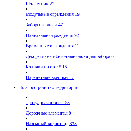
Штакетник
27
Модульные ограждения
19
Заборы жалюзи
47
Панельные ограждения
92
Временные ограждения
11
Декоративные бетонные блоки для забора
6
Колпаки на столб
15
Парапетные крышки
17
Благоустройство территории
Тротуарная плитка
68
Дорожные элементы
8
Наземный водоотвод
338