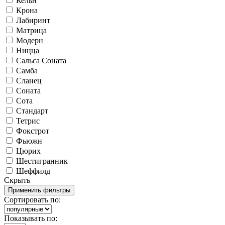
Кельн
Крона
Лабиринт
Матрица
Модерн
Ницца
Сальса Соната
Самба
Сланец
Соната
Сота
Стандарт
Тетрис
Фокстрот
Фьюжн
Цюрих
Шестигранник
Шеффилд
Скрыть
Сортировать по:
Показывать по: