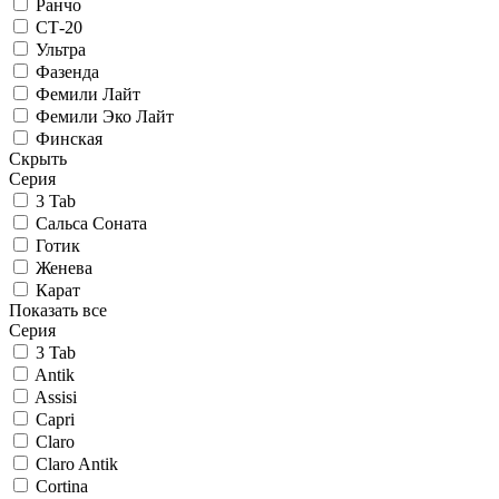
Ранчо
СТ-20
Ультра
Фазенда
Фемили Лайт
Фемили Эко Лайт
Финская
Скрыть
Серия
3 Tab
Сальса Соната
Готик
Женева
Карат
Показать все
Серия
3 Tab
Antik
Assisi
Capri
Claro
Claro Antik
Cortina