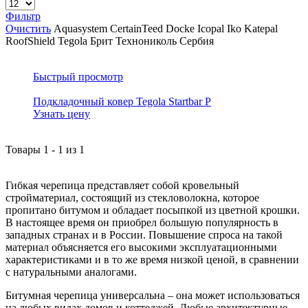
Фильтр
Очистить
Aquasystem
CertainTeed
Docke
Icopal
Iko
Katepal
RoofShield
Tegola
Брит
Технониколь
Сербия
Быстрый просмотр
Подкладочный ковер Tegola Startbar P
Узнать цену
Товары
1
-
1
из
1
Гибкая черепица представляет собой кровельный
стройматериал, состоящий из стекловолокна, которое
пропитано битумом и обладает посыпкой из цветной крошки.
В настоящее время он приобрел большую популярность в
западных странах и в России. Повышение спроса на такой
материал объясняется его высокими эксплуатационными
характеристиками и в то же время низкой ценой, в сравнении
с натуральными аналогами.
Битумная черепица универсальна – она может использоваться
на любых видах домов и коттеджей. Любые архитектурные