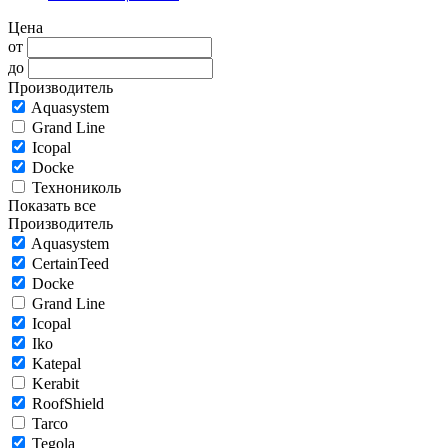
Цена
от
до
Производитель
Aquasystem
Grand Line
Icopal
Docke
Технониколь
Показать все
Производитель
Aquasystem
CertainTeed
Docke
Grand Line
Icopal
Iko
Katepal
Kerabit
RoofShield
Tarco
Tegola