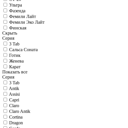
Ультра
Фазенда
Фемили Лайт
Фемили Эко Лайт
Финская
Скрыть
Серия
3 Tab
Сальса Соната
Готик
Женева
Карат
Показать все
Серия
3 Tab
Antik
Assisi
Capri
Claro
Claro Antik
Cortina
Dragon