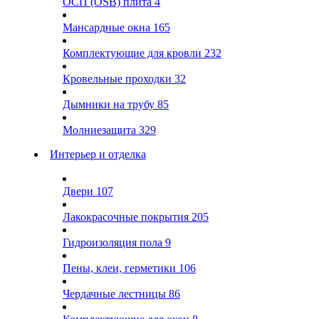
ОСП (OSB) плита
4
Мансардные окна
165
Комплектующие для кровли
232
Кровельные проходки
32
Дымники на трубу
85
Молниезащита
329
Интерьер и отделка
Двери
107
Лакокрасочные покрытия
205
Гидроизоляция пола
9
Пены, клеи, герметики
106
Чердачные лестницы
86