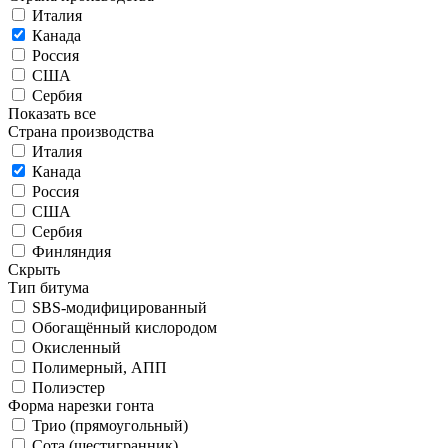
Италия
Канада
Россия
США
Сербия
Показать все
Страна производства
Италия
Канада
Россия
США
Сербия
Финляндия
Скрыть
Тип битума
SBS-модифицированный
Обогащённый кислородом
Окисленный
Полимерный, АПП
Полиэстер
Форма нарезки гонта
Трио (прямоугольный)
Сота (шестигранник)