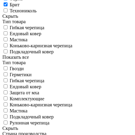
Брит
Технониколь
Скрыть
Тип товара
Гибкая черепица
Ендовый ковер
Мастика
Коньково-карнизная черепица
Подкладочный ковер
Показать все
Тип товара
Гвозди
Герметики
Гибкая черепица
Ендовый ковер
Защита от мха
Комплектующие
Коньково-карнизная черепица
Мастика
Подкладочный ковер
Рулонная черепица
Скрыть
Страна производства