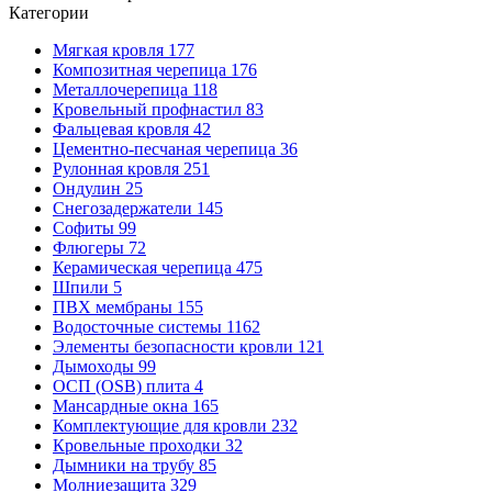
Категории
Мягкая кровля
177
Композитная черепица
176
Металлочерепица
118
Кровельный профнастил
83
Фальцевая кровля
42
Цементно-песчаная черепица
36
Рулонная кровля
251
Ондулин
25
Снегозадержатели
145
Софиты
99
Флюгеры
72
Керамическая черепица
475
Шпили
5
ПВХ мембраны
155
Водосточные системы
1162
Элементы безопасности кровли
121
Дымоходы
99
ОСП (OSB) плита
4
Мансардные окна
165
Комплектующие для кровли
232
Кровельные проходки
32
Дымники на трубу
85
Молниезащита
329