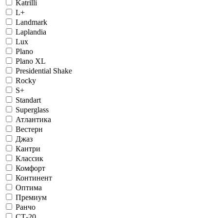
Katrilli
L+
Landmark
Laplandia
Lux
Plano
Plano XL
Presidential Shake
Rocky
S+
Standart
Superglass
Атлантика
Вестерн
Джаз
Кантри
Классик
Комфорт
Континент
Оптима
Премиум
Ранчо
СТ-20