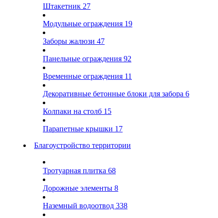
Штакетник
27
Модульные ограждения
19
Заборы жалюзи
47
Панельные ограждения
92
Временные ограждения
11
Декоративные бетонные блоки для забора
6
Колпаки на столб
15
Парапетные крышки
17
Благоустройство территории
Тротуарная плитка
68
Дорожные элементы
8
Наземный водоотвод
338