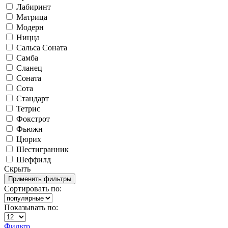
Лабиринт
Матрица
Модерн
Ницца
Сальса Соната
Самба
Сланец
Соната
Сота
Стандарт
Тетрис
Фокстрот
Фьюжн
Цюрих
Шестигранник
Шеффилд
Скрыть
Сортировать по:
Показывать по:
Фильтр