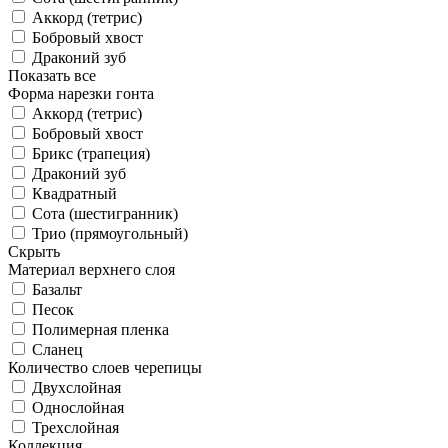
Аккорд (тетрис)
Бобровый хвост
Драконий зуб
Показать все
Форма нарезки гонта
Аккорд (тетрис)
Бобровый хвост
Брикс (трапеция)
Драконий зуб
Квадратный
Сота (шестигранник)
Трио (прямоугольный)
Скрыть
Материал верхнего слоя
Базальт
Песок
Полимерная пленка
Сланец
Количество слоев черепицы
Двухслойная
Однослойная
Трехслойная
Коллекция