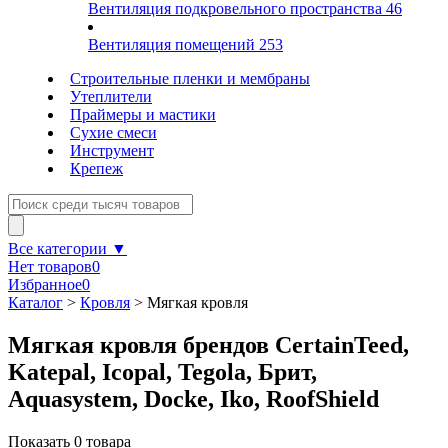
Вентиляция подкровельного пространства
46
Вентиляция помещений
253
Строительные пленки и мембраны
Утеплители
Праймеры и мастики
Сухие смеси
Инструмент
Крепеж
Все категории ▼
Нет товаров
0
Избранное
0
Каталог
>
Кровля
>
Мягкая кровля
Мягкая кровля брендов CertainTeed,
Katepal, Icopal, Tegola, Брит,
Aquasystem, Docke, Iko, RoofShield
Показать
0
товара