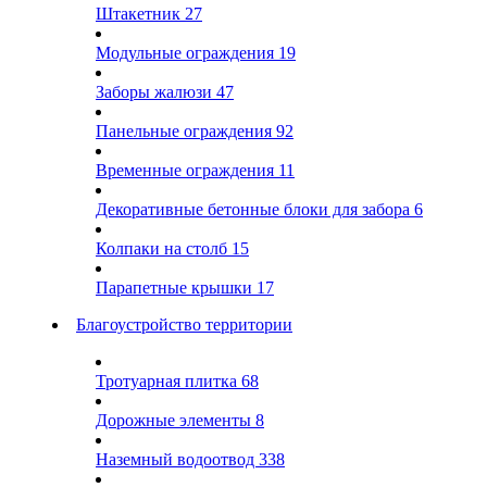
Штакетник
27
Модульные ограждения
19
Заборы жалюзи
47
Панельные ограждения
92
Временные ограждения
11
Декоративные бетонные блоки для забора
6
Колпаки на столб
15
Парапетные крышки
17
Благоустройство территории
Тротуарная плитка
68
Дорожные элементы
8
Наземный водоотвод
338