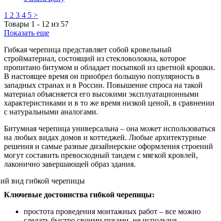
1
2
3
4
5
>
Товары
1
-
12
из
57
Показать еще
Гибкая черепица представляет собой кровельный
стройматериал, состоящий из стекловолокна, которое
пропитано битумом и обладает посыпкой из цветной крошки.
В настоящее время он приобрел большую популярность в
западных странах и в России. Повышение спроса на такой
материал объясняется его высокими эксплуатационными
характеристиками и в то же время низкой ценой, в сравнении
с натуральными аналогами.
Битумная черепица универсальна – она может использоваться
на любых видах домов и коттеджей. Любые архитектурные
решения и самые разные дизайнерские оформления строений
могут составить превосходный тандем с мягкой кровлей,
лаконично завершающей образ здания.
Ключевые достоинства гибкой черепицы:
простота проведения монтажных работ – все можно
сделать быстро своими руками, не используя