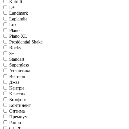
Katrilli
L+
Landmark
Laplandia
Lux
Plano
Plano XL
Presidential Shake
Rocky
S+
Standart
Superglass
Атлантика
Вестерн
Джаз
Кантри
Классик
Комфорт
Континент
Оптима
Премиум
Ранчо
СТ-20