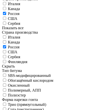
Италия
Канада
Россия
США
Сербия
Показать все
Страна производства
Италия
Канада
Россия
США
Сербия
Финляндия
Скрыть
Тип битума
SBS-модифицированный
Обогащённый кислородом
Окисленный
Полимерный, АПП
Полиэстер
Форма нарезки гонта
Трио (прямоугольный)
Сота (шестигранник)