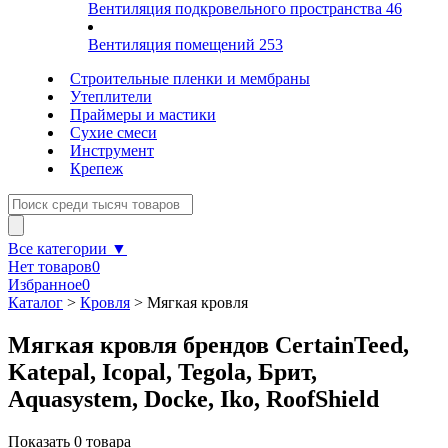
Вентиляция подкровельного пространства
46
Вентиляция помещений
253
Строительные пленки и мембраны
Утеплители
Праймеры и мастики
Сухие смеси
Инструмент
Крепеж
Все категории ▼
Нет товаров
0
Избранное
0
Каталог
>
Кровля
>
Мягкая кровля
Мягкая кровля брендов CertainTeed,
Katepal, Icopal, Tegola, Брит,
Aquasystem, Docke, Iko, RoofShield
Показать
0
товара