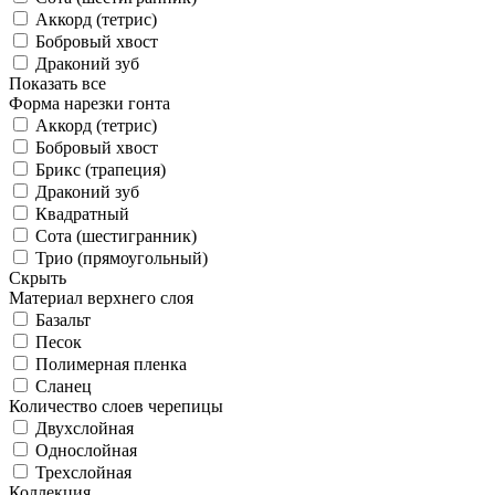
Аккорд (тетрис)
Бобровый хвост
Драконий зуб
Показать все
Форма нарезки гонта
Аккорд (тетрис)
Бобровый хвост
Брикс (трапеция)
Драконий зуб
Квадратный
Сота (шестигранник)
Трио (прямоугольный)
Скрыть
Материал верхнего слоя
Базальт
Песок
Полимерная пленка
Сланец
Количество слоев черепицы
Двухслойная
Однослойная
Трехслойная
Коллекция