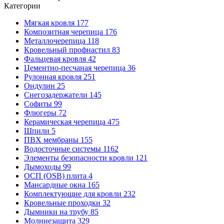
Категории
Мягкая кровля
177
Композитная черепица
176
Металлочерепица
118
Кровельный профнастил
83
Фальцевая кровля
42
Цементно-песчаная черепица
36
Рулонная кровля
251
Ондулин
25
Снегозадержатели
145
Софиты
99
Флюгеры
72
Керамическая черепица
475
Шпили
5
ПВХ мембраны
155
Водосточные системы
1162
Элементы безопасности кровли
121
Дымоходы
99
ОСП (OSB) плита
4
Мансардные окна
165
Комплектующие для кровли
232
Кровельные проходки
32
Дымники на трубу
85
Молниезащита
329