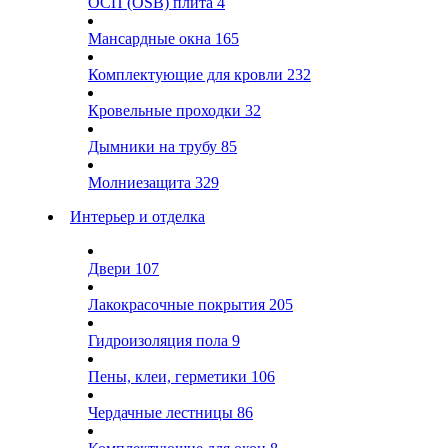
ОСП (OSB) плита
4
Мансардные окна
165
Комплектующие для кровли
232
Кровельные проходки
32
Дымники на трубу
85
Молниезащита
329
Интерьер и отделка
Двери
107
Лакокрасочные покрытия
205
Гидроизоляция пола
9
Пены, клеи, герметики
106
Чердачные лестницы
86