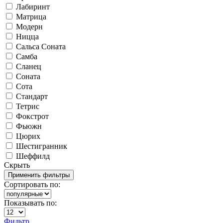
Лабиринт
Матрица
Модерн
Ницца
Сальса Соната
Самба
Сланец
Соната
Сота
Стандарт
Тетрис
Фокстрот
Фьюжн
Цюрих
Шестигранник
Шеффилд
Скрыть
Сортировать по:
Показывать по:
Фильтр