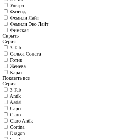
Ультра
Фазенда
Фемили Лайт
Фемили Эко Лайт
Финская
Скрыть
Серия
3 Tab
Сальса Соната
Готик
Женева
Карат
Показать все
Серия
3 Tab
Antik
Assisi
Capri
Claro
Claro Antik
Cortina
Dragon