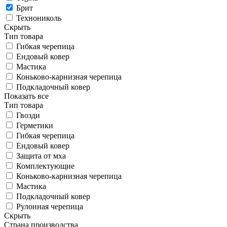
Брит
Технониколь
Скрыть
Тип товара
Гибкая черепица
Ендовый ковер
Мастика
Коньково-карнизная черепица
Подкладочный ковер
Показать все
Тип товара
Гвозди
Герметики
Гибкая черепица
Ендовый ковер
Защита от мха
Комплектующие
Коньково-карнизная черепица
Мастика
Подкладочный ковер
Рулонная черепица
Скрыть
Страна производства