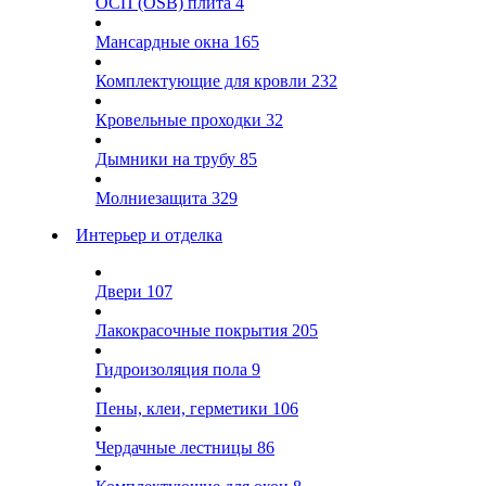
ОСП (OSB) плита
4
Мансардные окна
165
Комплектующие для кровли
232
Кровельные проходки
32
Дымники на трубу
85
Молниезащита
329
Интерьер и отделка
Двери
107
Лакокрасочные покрытия
205
Гидроизоляция пола
9
Пены, клеи, герметики
106
Чердачные лестницы
86