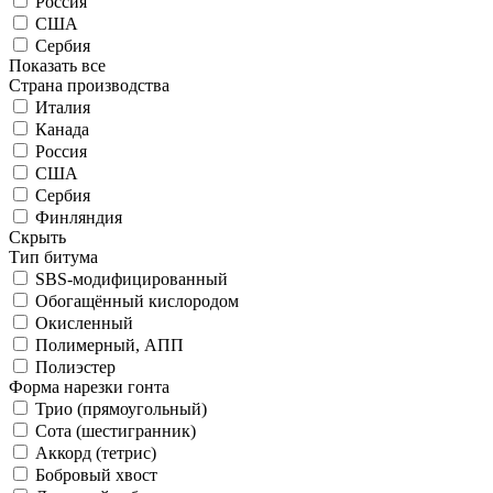
Россия
США
Сербия
Показать все
Страна производства
Италия
Канада
Россия
США
Сербия
Финляндия
Скрыть
Тип битума
SBS-модифицированный
Обогащённый кислородом
Окисленный
Полимерный, АПП
Полиэстер
Форма нарезки гонта
Трио (прямоугольный)
Сота (шестигранник)
Аккорд (тетрис)
Бобровый хвост