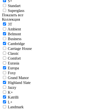
S+
Standart
Superglass
Показать все
Коллекция
3T
Ambient
Belmont
Business
Cambridge
Carriage House
Classic
Comfort
Eurasia
Europa
Foxy
Grand Manor
Highland Slate
Jazzy
K+
Katrilli
L+
Landmark