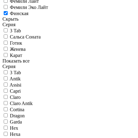
Фемили Лайт
Фемили Эко Лайт
Финская
Скрыть
Серия
3 Tab
Сальса Соната
Готик
Женева
Карат
Показать все
Серия
3 Tab
Antik
Assisi
Capri
Claro
Claro Antik
Cortina
Dragon
Garda
Hex
Hexa