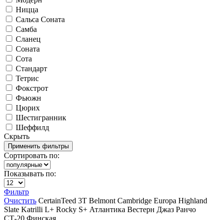
Ницца
Сальса Соната
Самба
Сланец
Соната
Сота
Стандарт
Тетрис
Фокстрот
Фьюжн
Цюрих
Шестигранник
Шеффилд
Скрыть
Сортировать по:
Показывать по:
Фильтр
Очистить
CertainTeed
3T
Belmont
Cambridge
Europa
Highland
Slate
Katrilli
L+
Rocky
S+
Атлантика
Вестерн
Джаз
Ранчо
СТ-20
Финская