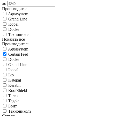
до
Производитель
Aquasystem
Grand Line
Icopal
Docke
Технониколь
Показать все
Производитель
Aquasystem
CertainTeed
Docke
Grand Line
Icopal
Iko
Katepal
Kerabit
RoofShield
Tarco
Tegola
Брит
Технониколь
Скрыть