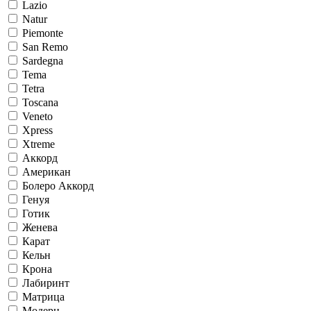
Lazio
Natur
Piemonte
San Remo
Sardegna
Tema
Tetra
Toscana
Veneto
Xpress
Xtreme
Аккорд
Американ
Болеро Аккорд
Генуя
Готик
Женева
Карат
Кельн
Крона
Лабиринт
Матрица
Модерн