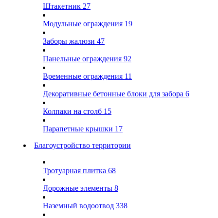
Штакетник
27
Модульные ограждения
19
Заборы жалюзи
47
Панельные ограждения
92
Временные ограждения
11
Декоративные бетонные блоки для забора
6
Колпаки на столб
15
Парапетные крышки
17
Благоустройство территории
Тротуарная плитка
68
Дорожные элементы
8
Наземный водоотвод
338