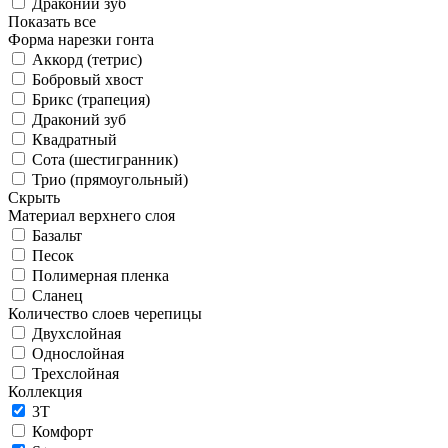
Драконий зуб
Показать все
Форма нарезки гонта
Аккорд (тетрис)
Бобровый хвост
Брикс (трапеция)
Драконий зуб
Квадратный
Сота (шестигранник)
Трио (прямоугольный)
Скрыть
Материал верхнего слоя
Базальт
Песок
Полимерная пленка
Сланец
Количество слоев черепицы
Двухслойная
Однослойная
Трехслойная
Коллекция
3T
Комфорт