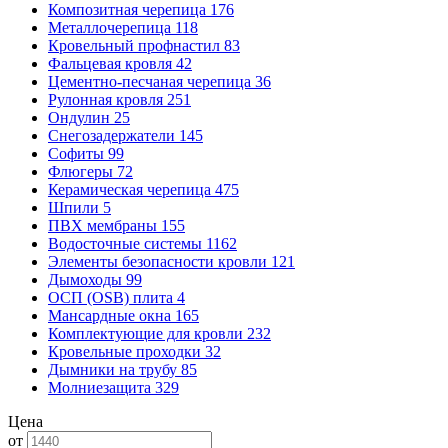
Композитная черепица
176
Металлочерепица
118
Кровельный профнастил
83
Фальцевая кровля
42
Цементно-песчаная черепица
36
Рулонная кровля
251
Ондулин
25
Снегозадержатели
145
Софиты
99
Флюгеры
72
Керамическая черепица
475
Шпили
5
ПВХ мембраны
155
Водосточные системы
1162
Элементы безопасности кровли
121
Дымоходы
99
ОСП (OSB) плита
4
Мансардные окна
165
Комплектующие для кровли
232
Кровельные проходки
32
Дымники на трубу
85
Молниезащита
329
Цена
от