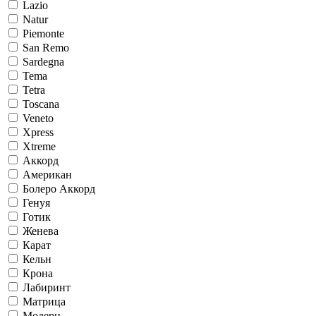
Lazio
Natur
Piemonte
San Remo
Sardegna
Tema
Tetra
Toscana
Veneto
Xpress
Xtreme
Аккорд
Американ
Болеро Аккорд
Генуя
Готик
Женева
Карат
Кельн
Крона
Лабиринт
Матрица
Модерн