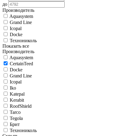
до
Производитель
Aquasystem
Grand Line
Icopal
Docke
Технониколь
Показать все
Производитель
Aquasystem
CertainTeed
Docke
Grand Line
Icopal
Iko
Katepal
Kerabit
RoofShield
Tarco
Tegola
Брит
Технониколь
Скрыть