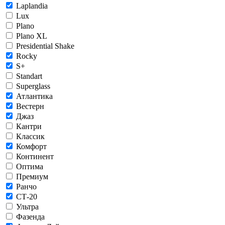
Laplandia
Lux
Plano
Plano XL
Presidential Shake
Rocky
S+
Standart
Superglass
Атлантика
Вестерн
Джаз
Кантри
Классик
Комфорт
Континент
Оптима
Премиум
Ранчо
СТ-20
Ультра
Фазенда