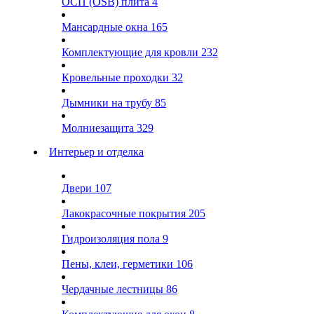
ОСП (OSB) плита
4
Мансардные окна
165
Комплектующие для кровли
232
Кровельные проходки
32
Дымники на трубу
85
Молниезащита
329
Интерьер и отделка
Двери
107
Лакокрасочные покрытия
205
Гидроизоляция пола
9
Пены, клеи, герметики
106
Чердачные лестницы
86