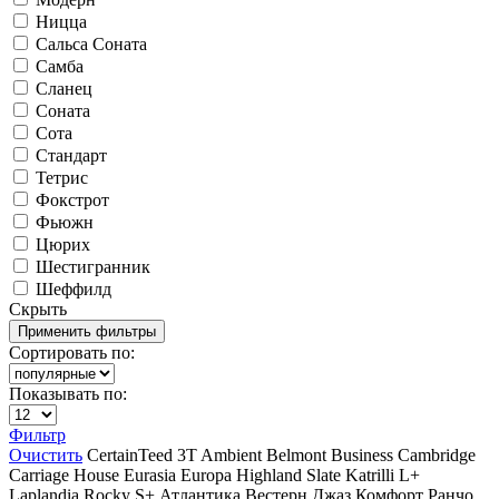
Ницца
Сальса Соната
Самба
Сланец
Соната
Сота
Стандарт
Тетрис
Фокстрот
Фьюжн
Цюрих
Шестигранник
Шеффилд
Скрыть
Сортировать по:
Показывать по:
Фильтр
Очистить
CertainTeed
3T
Ambient
Belmont
Business
Cambridge
Carriage House
Eurasia
Europa
Highland Slate
Katrilli
L+
Laplandia
Rocky
S+
Атлантика
Вестерн
Джаз
Комфорт
Ранчо