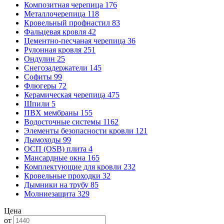
Композитная черепица
176
Металлочерепица
118
Кровельный профнастил
83
Фальцевая кровля
42
Цементно-песчаная черепица
36
Рулонная кровля
251
Ондулин
25
Снегозадержатели
145
Софиты
99
Флюгеры
72
Керамическая черепица
475
Шпили
5
ПВХ мембраны
155
Водосточные системы
1162
Элементы безопасности кровли
121
Дымоходы
99
ОСП (OSB) плита
4
Мансардные окна
165
Комплектующие для кровли
232
Кровельные проходки
32
Дымники на трубу
85
Молниезащита
329
Цена
от