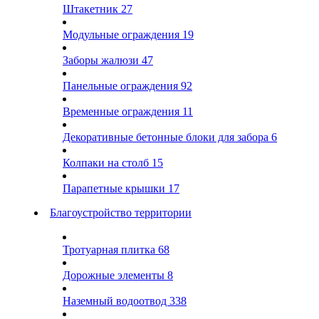
Штакетник
27
Модульные ограждения
19
Заборы жалюзи
47
Панельные ограждения
92
Временные ограждения
11
Декоративные бетонные блоки для забора
6
Колпаки на столб
15
Парапетные крышки
17
Благоустройство территории
Тротуарная плитка
68
Дорожные элементы
8
Наземный водоотвод
338