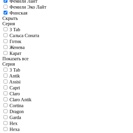
Фемили Лайт
Фемили Эко Лайт
Финская
Скрыть
Серия
3 Tab
Сальса Соната
Готик
Женева
Карат
Показать все
Серия
3 Tab
Antik
Assisi
Capri
Claro
Claro Antik
Cortina
Dragon
Garda
Hex
Hexa