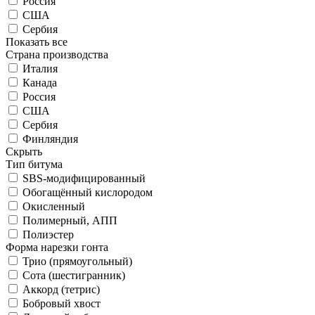
Россия
США
Сербия
Показать все
Страна производства
Италия
Канада
Россия
США
Сербия
Финляндия
Скрыть
Тип битума
SBS-модифицированный
Обогащённый кислородом
Окисленный
Полимерный, АПП
Полиэстер
Форма нарезки гонта
Трио (прямоугольный)
Сота (шестигранник)
Аккорд (тетрис)
Бобровый хвост