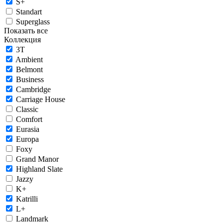
S+
Standart
Superglass
Показать все
Коллекция
3T
Ambient
Belmont
Business
Cambridge
Carriage House
Classic
Comfort
Eurasia
Europa
Foxy
Grand Manor
Highland Slate
Jazzy
K+
Katrilli
L+
Landmark