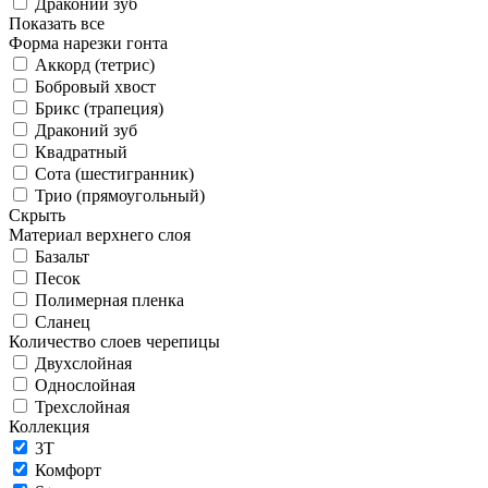
Драконий зуб
Показать все
Форма нарезки гонта
Аккорд (тетрис)
Бобровый хвост
Брикс (трапеция)
Драконий зуб
Квадратный
Сота (шестигранник)
Трио (прямоугольный)
Скрыть
Материал верхнего слоя
Базальт
Песок
Полимерная пленка
Сланец
Количество слоев черепицы
Двухслойная
Однослойная
Трехслойная
Коллекция
3T
Комфорт