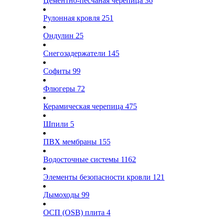
Цементно-песчаная черепица
36
Рулонная кровля
251
Ондулин
25
Снегозадержатели
145
Софиты
99
Флюгеры
72
Керамическая черепица
475
Шпили
5
ПВХ мембраны
155
Водосточные системы
1162
Элементы безопасности кровли
121
Дымоходы
99
ОСП (OSB) плита
4