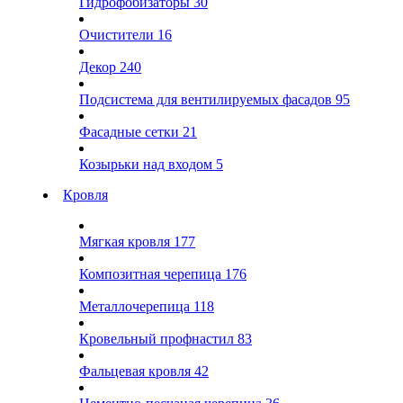
Гидрофобизаторы
30
Очистители
16
Декор
240
Подсистема для вентилируемых фасадов
95
Фасадные сетки
21
Козырьки над входом
5
Кровля
Мягкая кровля
177
Композитная черепица
176
Металлочерепица
118
Кровельный профнастил
83
Фальцевая кровля
42