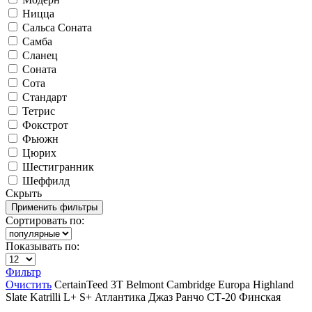
Ницца
Сальса Соната
Самба
Сланец
Соната
Сота
Стандарт
Тетрис
Фокстрот
Фьюжн
Цюрих
Шестигранник
Шеффилд
Скрыть
Сортировать по:
Показывать по:
Фильтр
Очистить
CertainTeed
3T
Belmont
Cambridge
Europa
Highland
Slate
Katrilli
L+
S+
Атлантика
Джаз
Ранчо
СТ-20
Финская