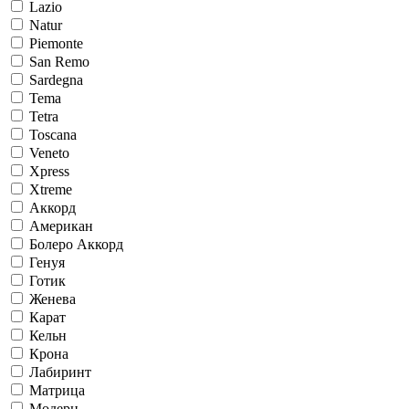
Lazio
Natur
Piemonte
San Remo
Sardegna
Tema
Tetra
Toscana
Veneto
Xpress
Xtreme
Аккорд
Американ
Болеро Аккорд
Генуя
Готик
Женева
Карат
Кельн
Крона
Лабиринт
Матрица
Модерн