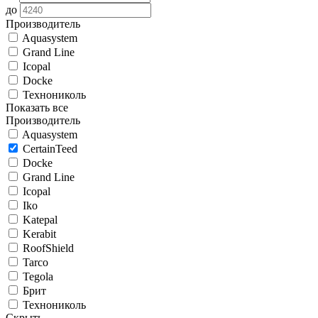
до
Производитель
Aquasystem
Grand Line
Icopal
Docke
Технониколь
Показать все
Производитель
Aquasystem
CertainTeed
Docke
Grand Line
Icopal
Iko
Katepal
Kerabit
RoofShield
Tarco
Tegola
Брит
Технониколь
Скрыть