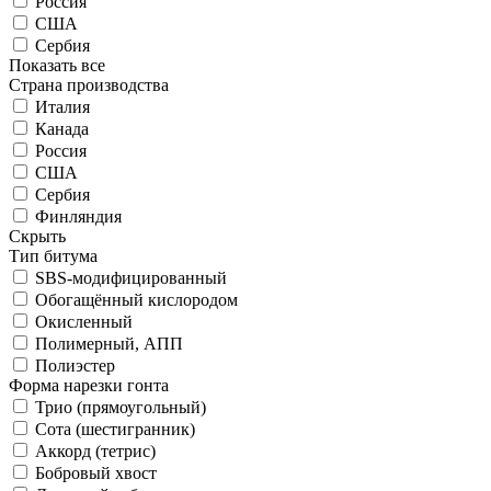
Россия
США
Сербия
Показать все
Страна производства
Италия
Канада
Россия
США
Сербия
Финляндия
Скрыть
Тип битума
SBS-модифицированный
Обогащённый кислородом
Окисленный
Полимерный, АПП
Полиэстер
Форма нарезки гонта
Трио (прямоугольный)
Сота (шестигранник)
Аккорд (тетрис)
Бобровый хвост