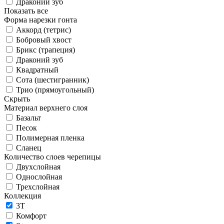
Драконий зуб
Показать все
Форма нарезки гонта
Аккорд (тетрис)
Бобровый хвост
Брикс (трапеция)
Драконий зуб
Квадратный
Сота (шестигранник)
Трио (прямоугольный)
Скрыть
Материал верхнего слоя
Базальт
Песок
Полимерная пленка
Сланец
Количество слоев черепицы
Двухслойная
Однослойная
Трехслойная
Коллекция
3T
Комфорт