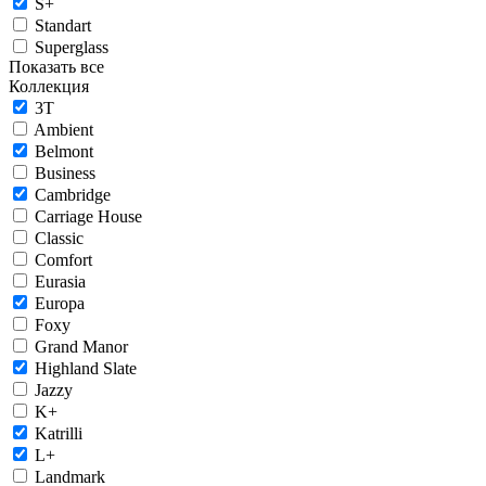
S+
Standart
Superglass
Показать все
Коллекция
3T
Ambient
Belmont
Business
Cambridge
Carriage House
Classic
Comfort
Eurasia
Europa
Foxy
Grand Manor
Highland Slate
Jazzy
K+
Katrilli
L+
Landmark