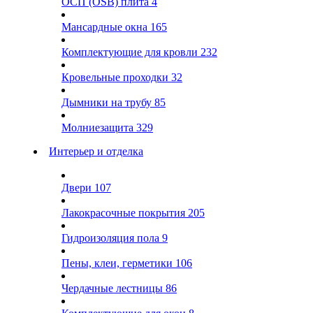
ОСП (OSB) плита
4
Мансардные окна
165
Комплектующие для кровли
232
Кровельные проходки
32
Дымники на трубу
85
Молниезащита
329
Интерьер и отделка
Двери
107
Лакокрасочные покрытия
205
Гидроизоляция пола
9
Пены, клеи, герметики
106
Чердачные лестницы
86