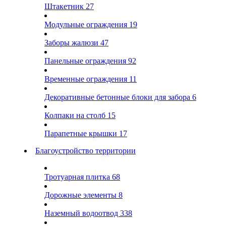
Штакетник
27
Модульные ограждения
19
Заборы жалюзи
47
Панельные ограждения
92
Временные ограждения
11
Декоративные бетонные блоки для забора
6
Колпаки на столб
15
Парапетные крышки
17
Благоустройство территории
Тротуарная плитка
68
Дорожные элементы
8
Наземный водоотвод
338