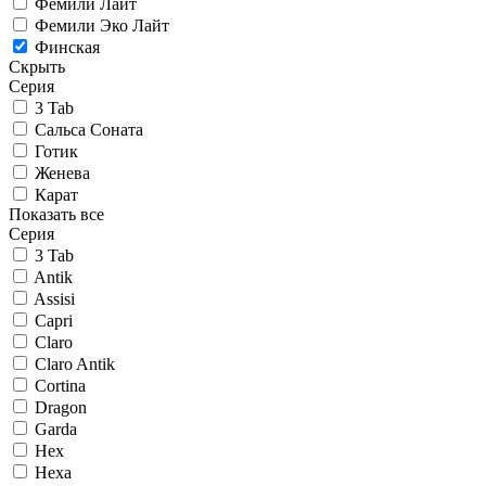
Фемили Лайт
Фемили Эко Лайт
Финская
Скрыть
Серия
3 Tab
Сальса Соната
Готик
Женева
Карат
Показать все
Серия
3 Tab
Antik
Assisi
Capri
Claro
Claro Antik
Cortina
Dragon
Garda
Hex
Hexa