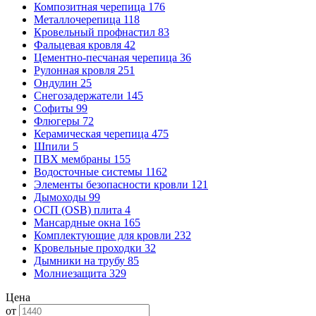
Композитная черепица
176
Металлочерепица
118
Кровельный профнастил
83
Фальцевая кровля
42
Цементно-песчаная черепица
36
Рулонная кровля
251
Ондулин
25
Снегозадержатели
145
Софиты
99
Флюгеры
72
Керамическая черепица
475
Шпили
5
ПВХ мембраны
155
Водосточные системы
1162
Элементы безопасности кровли
121
Дымоходы
99
ОСП (OSB) плита
4
Мансардные окна
165
Комплектующие для кровли
232
Кровельные проходки
32
Дымники на трубу
85
Молниезащита
329
Цена
от