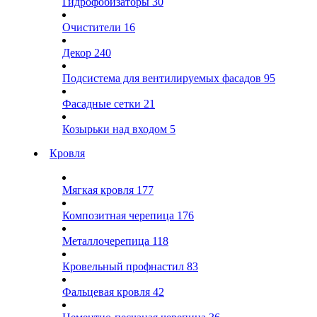
Гидрофобизаторы
30
Очистители
16
Декор
240
Подсистема для вентилируемых фасадов
95
Фасадные сетки
21
Козырьки над входом
5
Кровля
Мягкая кровля
177
Композитная черепица
176
Металлочерепица
118
Кровельный профнастил
83
Фальцевая кровля
42