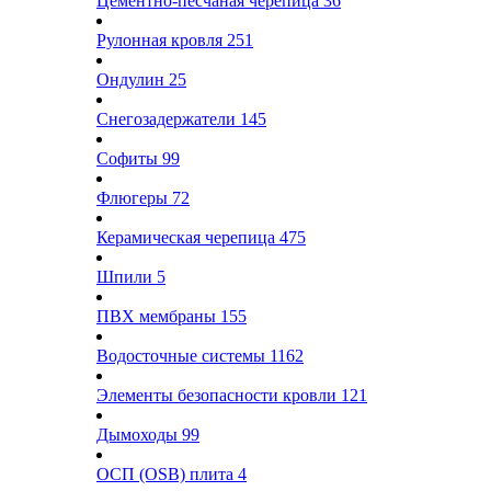
Цементно-песчаная черепица
36
Рулонная кровля
251
Ондулин
25
Снегозадержатели
145
Софиты
99
Флюгеры
72
Керамическая черепица
475
Шпили
5
ПВХ мембраны
155
Водосточные системы
1162
Элементы безопасности кровли
121
Дымоходы
99
ОСП (OSB) плита
4