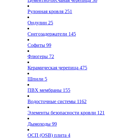
Цементно-песчаная черепица
36
Рулонная кровля
251
Ондулин
25
Снегозадержатели
145
Софиты
99
Флюгеры
72
Керамическая черепица
475
Шпили
5
ПВХ мембраны
155
Водосточные системы
1162
Элементы безопасности кровли
121
Дымоходы
99
ОСП (OSB) плита
4