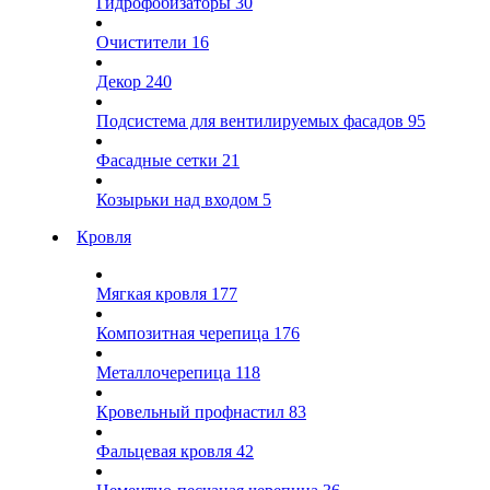
Гидрофобизаторы
30
Очистители
16
Декор
240
Подсистема для вентилируемых фасадов
95
Фасадные сетки
21
Козырьки над входом
5
Кровля
Мягкая кровля
177
Композитная черепица
176
Металлочерепица
118
Кровельный профнастил
83
Фальцевая кровля
42