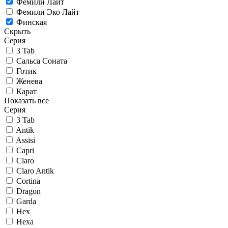
Фемили Лайт
Фемили Эко Лайт
Финская
Скрыть
Серия
3 Tab
Сальса Соната
Готик
Женева
Карат
Показать все
Серия
3 Tab
Antik
Assisi
Capri
Claro
Claro Antik
Cortina
Dragon
Garda
Hex
Hexa