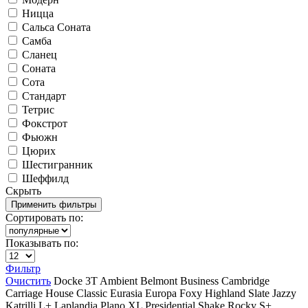
Ницца
Сальса Соната
Самба
Сланец
Соната
Сота
Стандарт
Тетрис
Фокстрот
Фьюжн
Цюрих
Шестигранник
Шеффилд
Скрыть
Сортировать по:
Показывать по:
Фильтр
Очистить
Docke
3T
Ambient
Belmont
Business
Cambridge
Carriage House
Classic
Eurasia
Europa
Foxy
Highland Slate
Jazzy
Katrilli
L+
Laplandia
Plano XL
Presidential Shake
Rocky
S+