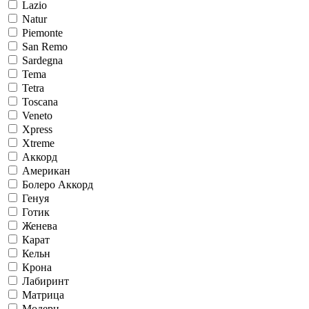
Lazio
Natur
Piemonte
San Remo
Sardegna
Tema
Tetra
Toscana
Veneto
Xpress
Xtreme
Аккорд
Американ
Болеро Аккорд
Генуя
Готик
Женева
Карат
Кельн
Крона
Лабиринт
Матрица
Модерн