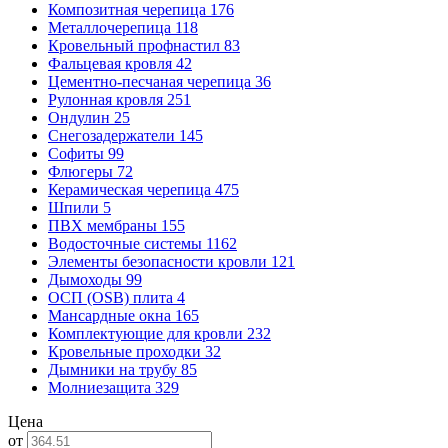
Композитная черепица
176
Металлочерепица
118
Кровельный профнастил
83
Фальцевая кровля
42
Цементно-песчаная черепица
36
Рулонная кровля
251
Ондулин
25
Снегозадержатели
145
Софиты
99
Флюгеры
72
Керамическая черепица
475
Шпили
5
ПВХ мембраны
155
Водосточные системы
1162
Элементы безопасности кровли
121
Дымоходы
99
ОСП (OSB) плита
4
Мансардные окна
165
Комплектующие для кровли
232
Кровельные проходки
32
Дымники на трубу
85
Молниезащита
329
Цена
от