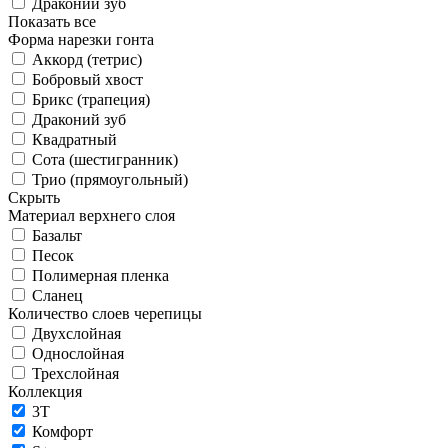
Драконий зуб
Показать все
Форма нарезки гонта
Аккорд (тетрис)
Бобровый хвост
Брикс (трапеция)
Драконий зуб
Квадратный
Сота (шестигранник)
Трио (прямоугольный)
Скрыть
Материал верхнего слоя
Базальт
Песок
Полимерная пленка
Сланец
Количество слоев черепицы
Двухслойная
Однослойная
Трехслойная
Коллекция
3T
Комфорт