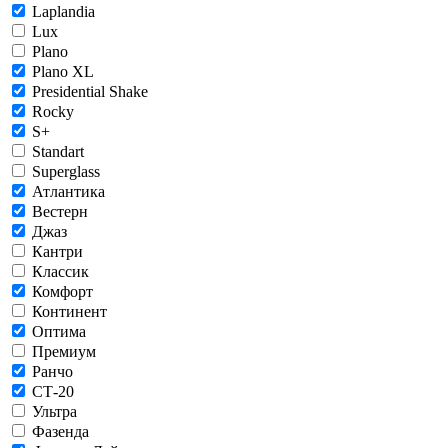
Laplandia
Lux
Plano
Plano XL
Presidential Shake
Rocky
S+
Standart
Superglass
Атлантика
Вестерн
Джаз
Кантри
Классик
Комфорт
Континент
Оптима
Премиум
Ранчо
СТ-20
Ультра
Фазенда