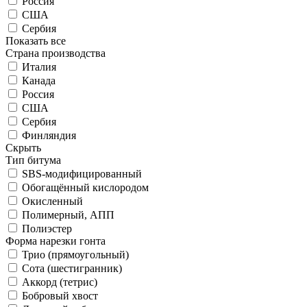
Россия
США
Сербия
Показать все
Страна производства
Италия
Канада
Россия
США
Сербия
Финляндия
Скрыть
Тип битума
SBS-модифицированный
Обогащённый кислородом
Окисленный
Полимерный, АПП
Полиэстер
Форма нарезки гонта
Трио (прямоугольный)
Сота (шестигранник)
Аккорд (тетрис)
Бобровый хвост