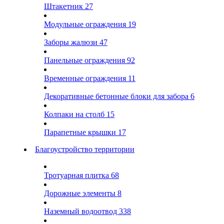
Штакетник
27
Модульные ограждения
19
Заборы жалюзи
47
Панельные ограждения
92
Временные ограждения
11
Декоративные бетонные блоки для забора
6
Колпаки на столб
15
Парапетные крышки
17
Благоустройство территории
Тротуарная плитка
68
Дорожные элементы
8
Наземный водоотвод
338