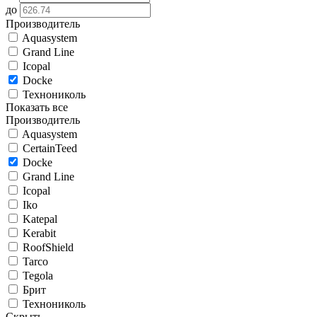
до
Производитель
Aquasystem
Grand Line
Icopal
Docke
Технониколь
Показать все
Производитель
Aquasystem
CertainTeed
Docke
Grand Line
Icopal
Iko
Katepal
Kerabit
RoofShield
Tarco
Tegola
Брит
Технониколь
Скрыть