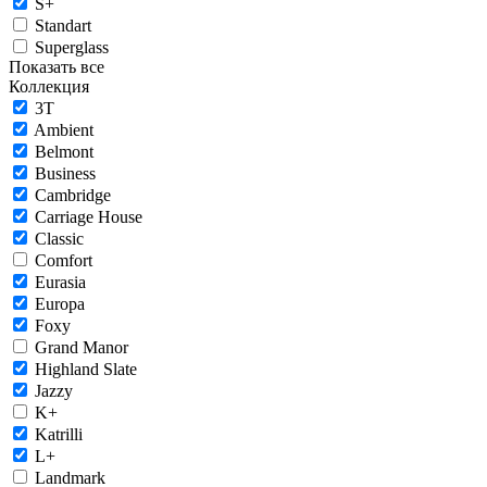
S+
Standart
Superglass
Показать все
Коллекция
3T
Ambient
Belmont
Business
Cambridge
Carriage House
Classic
Comfort
Eurasia
Europa
Foxy
Grand Manor
Highland Slate
Jazzy
K+
Katrilli
L+
Landmark