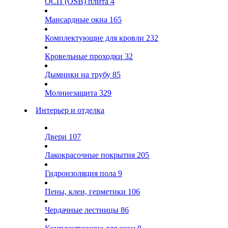
ОСП (OSB) плита
4
Мансардные окна
165
Комплектующие для кровли
232
Кровельные проходки
32
Дымники на трубу
85
Молниезащита
329
Интерьер и отделка
Двери
107
Лакокрасочные покрытия
205
Гидроизоляция пола
9
Пены, клеи, герметики
106
Чердачные лестницы
86