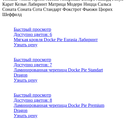
Карат
Кельн
Лабиринт
Матрица
Модерн
Ницца
Сальса
Соната
Соната
Сота
Стандарт
Фокстрот
Фьюжн
Цюрих
Шеффилд
Быстрый просмотр
Доступно цветов:
6
Мягкая кровля Docke Pie Eurasia Лабиринт
Узнать цену
Быстрый просмотр
Доступно цветов:
7
Ламинированная черепица Docke Pie Standart
Dragon
Узнать цену
Быстрый просмотр
Доступно цветов:
8
Ламинированная черепица Docke Pie Premium
Dragon
Узнать цену