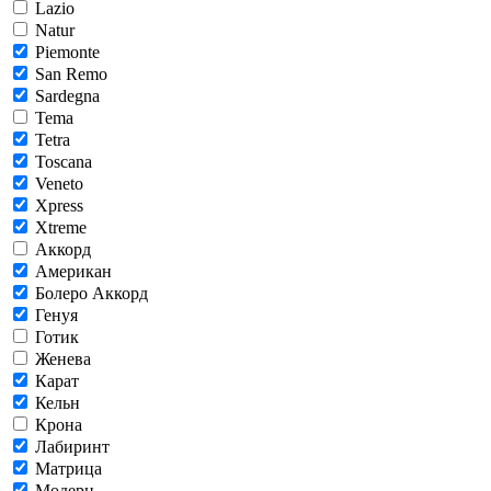
Lazio
Natur
Piemonte
San Remo
Sardegna
Tema
Tetra
Toscana
Veneto
Xpress
Xtreme
Аккорд
Американ
Болеро Аккорд
Генуя
Готик
Женева
Карат
Кельн
Крона
Лабиринт
Матрица
Модерн