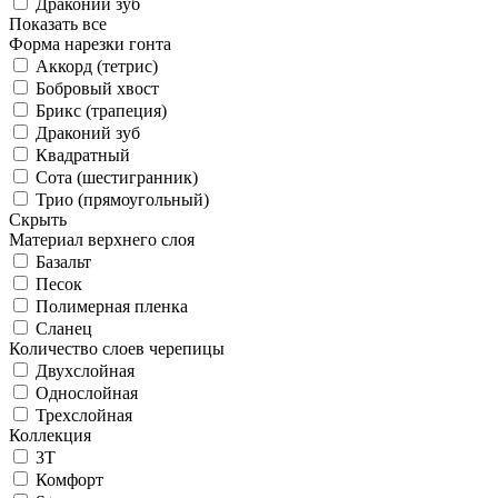
Драконий зуб
Показать все
Форма нарезки гонта
Аккорд (тетрис)
Бобровый хвост
Брикс (трапеция)
Драконий зуб
Квадратный
Сота (шестигранник)
Трио (прямоугольный)
Скрыть
Материал верхнего слоя
Базальт
Песок
Полимерная пленка
Сланец
Количество слоев черепицы
Двухслойная
Однослойная
Трехслойная
Коллекция
3T
Комфорт