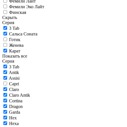
Фемили Лайт
Фемили Эко Лайт
Финская
Скрыть
Серия
3 Tab
Сальса Соната
Готик
Женева
Карат
Показать все
Серия
3 Tab
Antik
Assisi
Capri
Claro
Claro Antik
Cortina
Dragon
Garda
Hex
Hexa