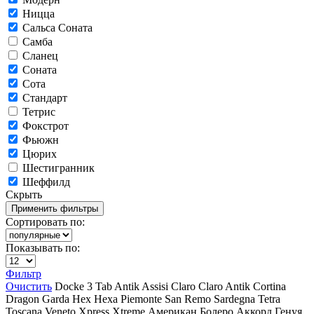
Ницца
Сальса Соната
Самба
Сланец
Соната
Сота
Стандарт
Тетрис
Фокстрот
Фьюжн
Цюрих
Шестигранник
Шеффилд
Скрыть
Сортировать по:
Показывать по:
Фильтр
Очистить
Docke
3 Tab
Antik
Assisi
Claro
Claro Antik
Cortina
Dragon
Garda
Hex
Hexa
Piemonte
San Remo
Sardegna
Tetra
Toscana
Veneto
Xpress
Xtreme
Американ
Болеро Аккорд
Генуя