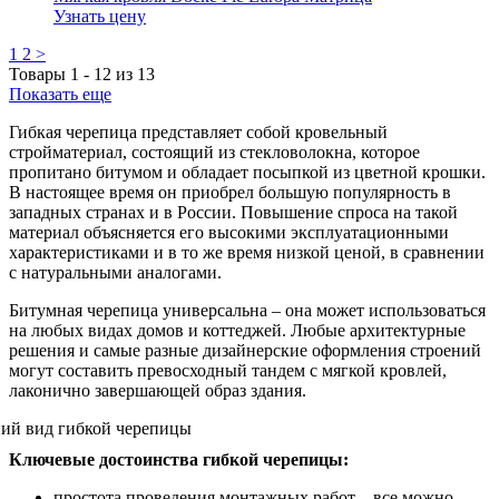
Узнать цену
1
2
>
Товары
1
-
12
из
13
Показать еще
Гибкая черепица представляет собой кровельный
стройматериал, состоящий из стекловолокна, которое
пропитано битумом и обладает посыпкой из цветной крошки.
В настоящее время он приобрел большую популярность в
западных странах и в России. Повышение спроса на такой
материал объясняется его высокими эксплуатационными
характеристиками и в то же время низкой ценой, в сравнении
с натуральными аналогами.
Битумная черепица универсальна – она может использоваться
на любых видах домов и коттеджей. Любые архитектурные
решения и самые разные дизайнерские оформления строений
могут составить превосходный тандем с мягкой кровлей,
лаконично завершающей образ здания.
Ключевые достоинства гибкой черепицы:
простота проведения монтажных работ – все можно