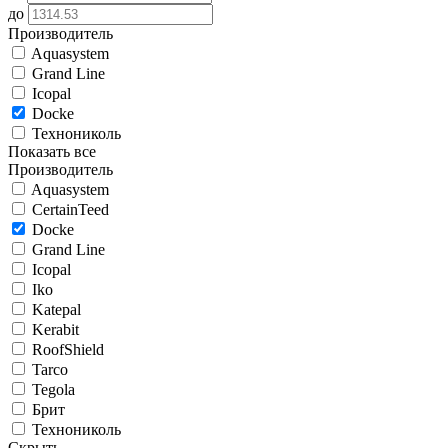
до
Производитель
Aquasystem
Grand Line
Icopal
Docke
Технониколь
Показать все
Производитель
Aquasystem
CertainTeed
Docke
Grand Line
Icopal
Iko
Katepal
Kerabit
RoofShield
Tarco
Tegola
Брит
Технониколь
Скрыть