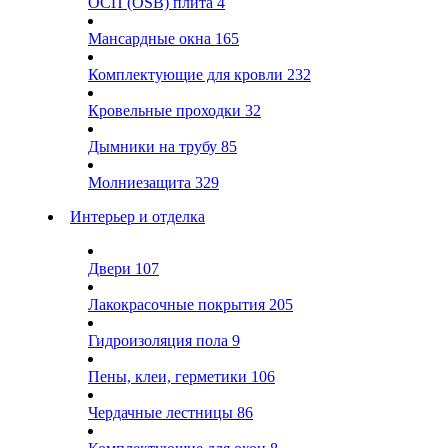
ОСП (OSB) плита
4
Мансардные окна
165
Комплектующие для кровли
232
Кровельные проходки
32
Дымники на трубу
85
Молниезащита
329
Интерьер и отделка
Двери
107
Лакокрасочные покрытия
205
Гидроизоляция пола
9
Пены, клеи, герметики
106
Чердачные лестницы
86