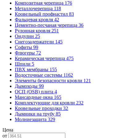
Композитная черепица
176
Металлочерепица
118
Кровельный профнастил
83
Фальцевая кровля
42
Цементно-песчаная черепица
36
Рулонная кровля
251
Ондулин
25
Снегозадержатели
145
Софиты
99
Флюгеры
72
Керамическая черепица
475
Шпили
5
ПВХ мембраны
155
Водосточные системы
1162
Элементы безопасности кровли
121
Дымоходы
99
ОСП (OSB) плита
4
Мансардные окна
165
Комплектующие для кровли
232
Кровельные проходки
32
Дымники на трубу
85
Молниезащита
329
Цена
от