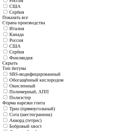
Россия
США
Сербия
Показать все
Страна производства
Италия
Канада
Россия
США
Сербия
Финляндия
Скрыть
Тип битума
SBS-модифицированный
Обогащённый кислородом
Окисленный
Полимерный, АПП
Полиэстер
Форма нарезки гонта
Трио (прямоугольный)
Сота (шестигранник)
Аккорд (тетрис)
Бобровый хвост