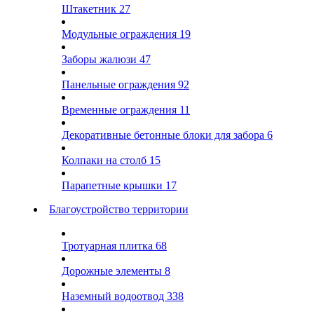
Штакетник
27
Модульные ограждения
19
Заборы жалюзи
47
Панельные ограждения
92
Временные ограждения
11
Декоративные бетонные блоки для забора
6
Колпаки на столб
15
Парапетные крышки
17
Благоустройство территории
Тротуарная плитка
68
Дорожные элементы
8
Наземный водоотвод
338