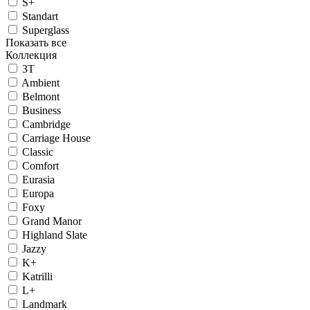
S+
Standart
Superglass
Показать все
Коллекция
3T
Ambient
Belmont
Business
Cambridge
Carriage House
Classic
Comfort
Eurasia
Europa
Foxy
Grand Manor
Highland Slate
Jazzy
K+
Katrilli
L+
Landmark