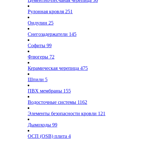
Цементно-песчаная черепица
36
Рулонная кровля
251
Ондулин
25
Снегозадержатели
145
Софиты
99
Флюгеры
72
Керамическая черепица
475
Шпили
5
ПВХ мембраны
155
Водосточные системы
1162
Элементы безопасности кровли
121
Дымоходы
99
ОСП (OSB) плита
4