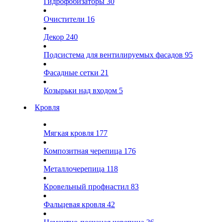
Гидрофобизаторы
30
Очистители
16
Декор
240
Подсистема для вентилируемых фасадов
95
Фасадные сетки
21
Козырьки над входом
5
Кровля
Мягкая кровля
177
Композитная черепица
176
Металлочерепица
118
Кровельный профнастил
83
Фальцевая кровля
42