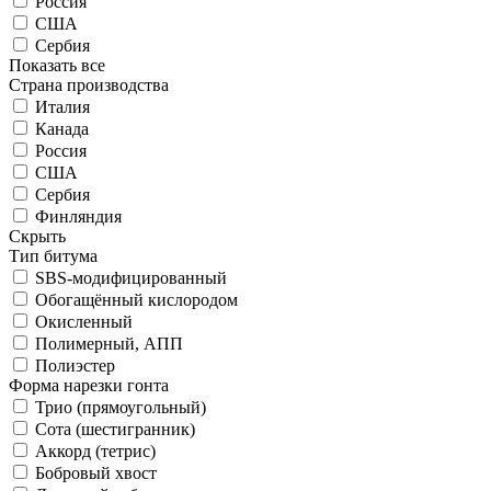
Россия
США
Сербия
Показать все
Страна производства
Италия
Канада
Россия
США
Сербия
Финляндия
Скрыть
Тип битума
SBS-модифицированный
Обогащённый кислородом
Окисленный
Полимерный, АПП
Полиэстер
Форма нарезки гонта
Трио (прямоугольный)
Сота (шестигранник)
Аккорд (тетрис)
Бобровый хвост