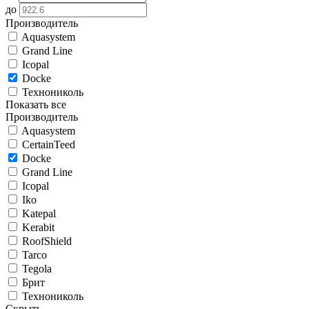
до
Производитель
Aquasystem
Grand Line
Icopal
Docke
Технониколь
Показать все
Производитель
Aquasystem
CertainTeed
Docke
Grand Line
Icopal
Iko
Katepal
Kerabit
RoofShield
Tarco
Tegola
Брит
Технониколь
Скрыть