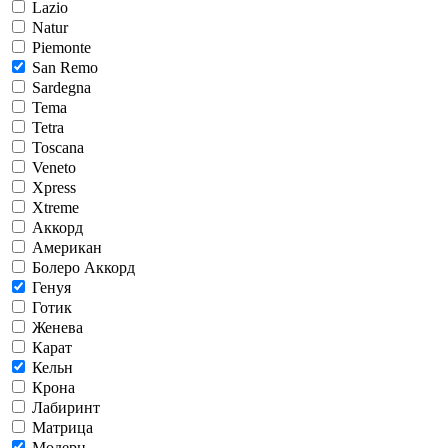
Lazio
Natur
Piemonte
San Remo
Sardegna
Tema
Tetra
Toscana
Veneto
Xpress
Xtreme
Аккорд
Американ
Болеро Аккорд
Генуя
Готик
Женева
Карат
Кельн
Крона
Лабиринт
Матрица
Модерн