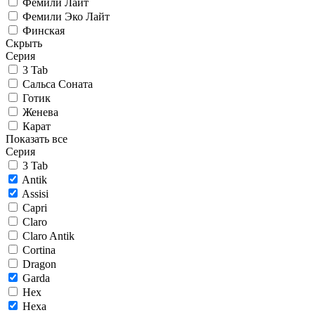
Фемили Лайт
Фемили Эко Лайт
Финская
Скрыть
Серия
3 Tab
Сальса Соната
Готик
Женева
Карат
Показать все
Серия
3 Tab
Antik
Assisi
Capri
Claro
Claro Antik
Cortina
Dragon
Garda
Hex
Hexa