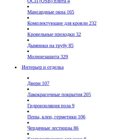
ОСП (OSB) плита
4
Мансардные окна
165
Комплектующие для кровли
232
Кровельные проходки
32
Дымники на трубу
85
Молниезащита
329
Интерьер и отделка
Двери
107
Лакокрасочные покрытия
205
Гидроизоляция пола
9
Пены, клеи, герметики
106
Чердачные лестницы
86