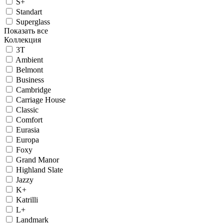
S+
Standart
Superglass
Показать все
Коллекция
3T
Ambient
Belmont
Business
Cambridge
Carriage House
Classic
Comfort
Eurasia
Europa
Foxy
Grand Manor
Highland Slate
Jazzy
K+
Katrilli
L+
Landmark