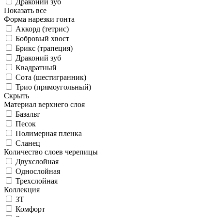
Драконий зуб
Показать все
Форма нарезки гонта
Аккорд (тетрис)
Бобровый хвост
Брикс (трапеция)
Драконий зуб
Квадратный
Сота (шестигранник)
Трио (прямоугольный)
Скрыть
Материал верхнего слоя
Базальт
Песок
Полимерная пленка
Сланец
Количество слоев черепицы
Двухслойная
Однослойная
Трехслойная
Коллекция
3T
Комфорт