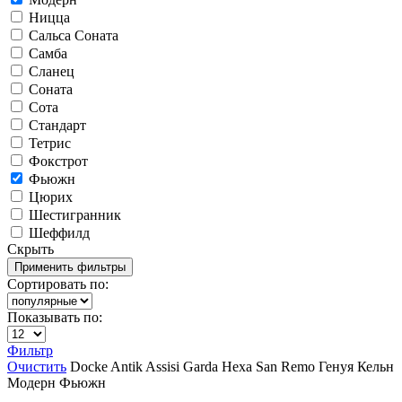
Ницца
Сальса Соната
Самба
Сланец
Соната
Сота
Стандарт
Тетрис
Фокстрот
Фьюжн
Цюрих
Шестигранник
Шеффилд
Скрыть
Сортировать по:
Показывать по:
Фильтр
Очистить
Docke
Antik
Assisi
Garda
Hexa
San Remo
Генуя
Кельн
Модерн
Фьюжн