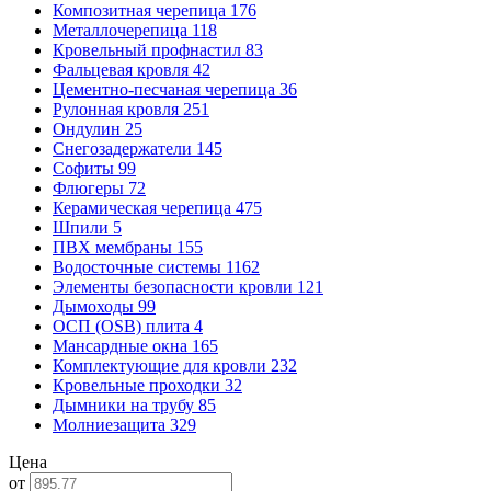
Композитная черепица
176
Металлочерепица
118
Кровельный профнастил
83
Фальцевая кровля
42
Цементно-песчаная черепица
36
Рулонная кровля
251
Ондулин
25
Снегозадержатели
145
Софиты
99
Флюгеры
72
Керамическая черепица
475
Шпили
5
ПВХ мембраны
155
Водосточные системы
1162
Элементы безопасности кровли
121
Дымоходы
99
ОСП (OSB) плита
4
Мансардные окна
165
Комплектующие для кровли
232
Кровельные проходки
32
Дымники на трубу
85
Молниезащита
329
Цена
от