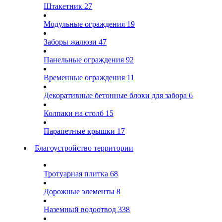
Штакетник
27
Модульные ограждения
19
Заборы жалюзи
47
Панельные ограждения
92
Временные ограждения
11
Декоративные бетонные блоки для забора
6
Колпаки на столб
15
Парапетные крышки
17
Благоустройство территории
Тротуарная плитка
68
Дорожные элементы
8
Наземный водоотвод
338