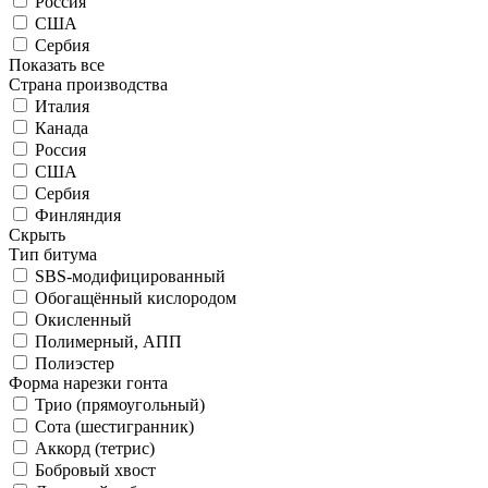
Россия
США
Сербия
Показать все
Страна производства
Италия
Канада
Россия
США
Сербия
Финляндия
Скрыть
Тип битума
SBS-модифицированный
Обогащённый кислородом
Окисленный
Полимерный, АПП
Полиэстер
Форма нарезки гонта
Трио (прямоугольный)
Сота (шестигранник)
Аккорд (тетрис)
Бобровый хвост