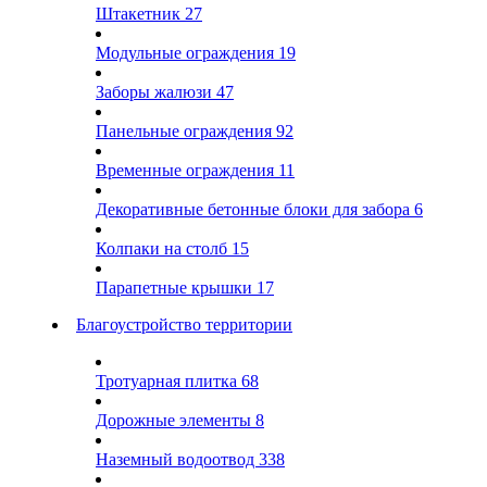
Штакетник
27
Модульные ограждения
19
Заборы жалюзи
47
Панельные ограждения
92
Временные ограждения
11
Декоративные бетонные блоки для забора
6
Колпаки на столб
15
Парапетные крышки
17
Благоустройство территории
Тротуарная плитка
68
Дорожные элементы
8
Наземный водоотвод
338