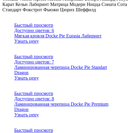
Карат
Кельн
Лабиринт
Матрица
Модерн
Ницца
Соната
Сота
Стандарт
Фокстрот
Фьюжн
Цюрих
Шеффилд
Быстрый просмотр
Доступно цветов:
6
Мягкая кровля Docke Pie Eurasia Лабиринт
Узнать цену
Быстрый просмотр
Доступно цветов:
7
Ламинированная черепица Docke Pie Standart
Dragon
Узнать цену
Быстрый просмотр
Доступно цветов:
8
Ламинированная черепица Docke Pie Premium
Dragon
Узнать цену
Быстрый просмотр