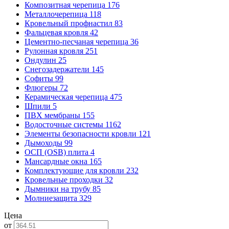
Композитная черепица
176
Металлочерепица
118
Кровельный профнастил
83
Фальцевая кровля
42
Цементно-песчаная черепица
36
Рулонная кровля
251
Ондулин
25
Снегозадержатели
145
Софиты
99
Флюгеры
72
Керамическая черепица
475
Шпили
5
ПВХ мембраны
155
Водосточные системы
1162
Элементы безопасности кровли
121
Дымоходы
99
ОСП (OSB) плита
4
Мансардные окна
165
Комплектующие для кровли
232
Кровельные проходки
32
Дымники на трубу
85
Молниезащита
329
Цена
от