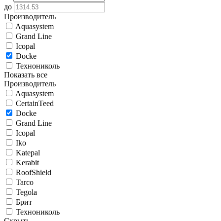
до
Производитель
Aquasystem
Grand Line
Icopal
Docke
Технониколь
Показать все
Производитель
Aquasystem
CertainTeed
Docke
Grand Line
Icopal
Iko
Katepal
Kerabit
RoofShield
Tarco
Tegola
Брит
Технониколь
Скрыть