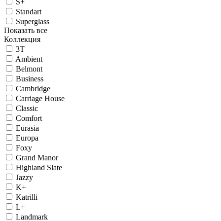
S+
Standart
Superglass
Показать все
Коллекция
3T
Ambient
Belmont
Business
Cambridge
Carriage House
Classic
Comfort
Eurasia
Europa
Foxy
Grand Manor
Highland Slate
Jazzy
K+
Katrilli
L+
Landmark