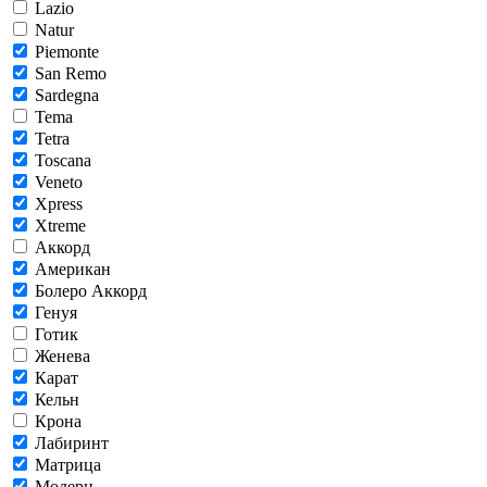
Lazio
Natur
Piemonte
San Remo
Sardegna
Tema
Tetra
Toscana
Veneto
Xpress
Xtreme
Аккорд
Американ
Болеро Аккорд
Генуя
Готик
Женева
Карат
Кельн
Крона
Лабиринт
Матрица
Модерн