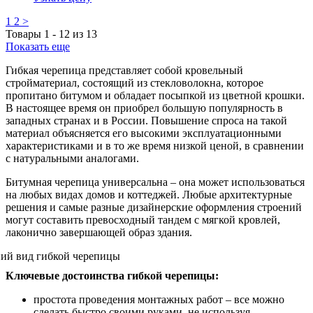
1
2
>
Товары
1
-
12
из
13
Показать еще
Гибкая черепица представляет собой кровельный
стройматериал, состоящий из стекловолокна, которое
пропитано битумом и обладает посыпкой из цветной крошки.
В настоящее время он приобрел большую популярность в
западных странах и в России. Повышение спроса на такой
материал объясняется его высокими эксплуатационными
характеристиками и в то же время низкой ценой, в сравнении
с натуральными аналогами.
Битумная черепица универсальна – она может использоваться
на любых видах домов и коттеджей. Любые архитектурные
решения и самые разные дизайнерские оформления строений
могут составить превосходный тандем с мягкой кровлей,
лаконично завершающей образ здания.
Ключевые достоинства гибкой черепицы:
простота проведения монтажных работ – все можно
сделать быстро своими руками, не используя