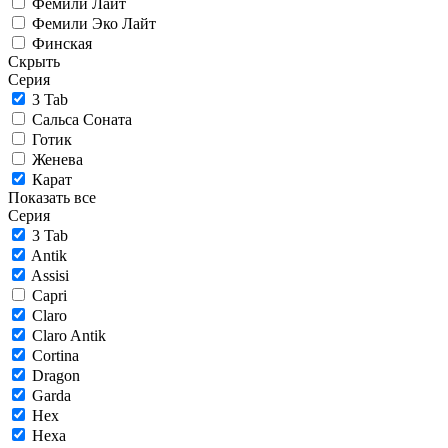
Фемили Лайт
Фемили Эко Лайт
Финская
Скрыть
Серия
3 Tab
Сальса Соната
Готик
Женева
Карат
Показать все
Серия
3 Tab
Antik
Assisi
Capri
Claro
Claro Antik
Cortina
Dragon
Garda
Hex
Hexa