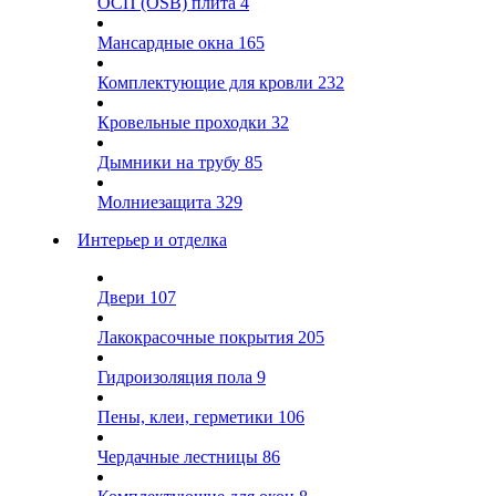
ОСП (OSB) плита
4
Мансардные окна
165
Комплектующие для кровли
232
Кровельные проходки
32
Дымники на трубу
85
Молниезащита
329
Интерьер и отделка
Двери
107
Лакокрасочные покрытия
205
Гидроизоляция пола
9
Пены, клеи, герметики
106
Чердачные лестницы
86