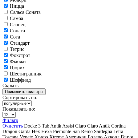
Ницца
Сальса Соната
Самба
Сланец
Соната
Сота
Стандарт
Тетрис
Фокстрот
Фьюжн
Цюрих
Шестигранник
Шеффилд
Скрыть
Сортировать по:
Показывать по:
Фильтр
Очистить
Docke
3 Tab
Antik
Assisi
Claro
Claro Antik
Cortina
Dragon
Garda
Hex
Hexa
Piemonte
San Remo
Sardegna
Tetra
Toscana
Veneto
Xpress
Xtreme
Американ
Болеро Аккорд
Генуя