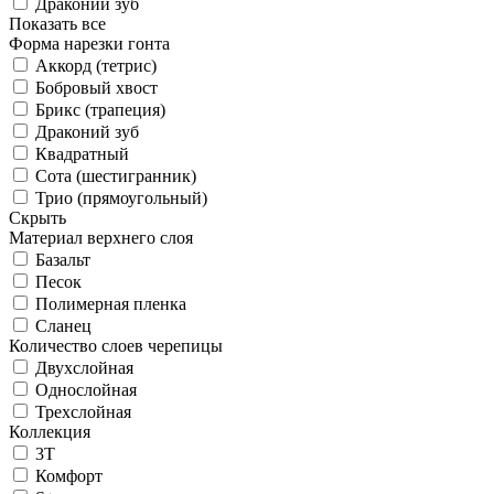
Драконий зуб
Показать все
Форма нарезки гонта
Аккорд (тетрис)
Бобровый хвост
Брикс (трапеция)
Драконий зуб
Квадратный
Сота (шестигранник)
Трио (прямоугольный)
Скрыть
Материал верхнего слоя
Базальт
Песок
Полимерная пленка
Сланец
Количество слоев черепицы
Двухслойная
Однослойная
Трехслойная
Коллекция
3T
Комфорт