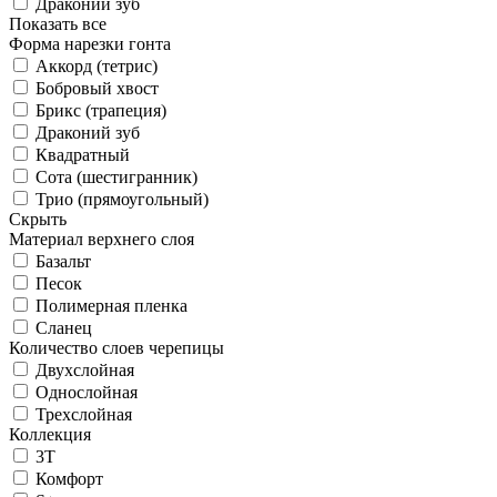
Драконий зуб
Показать все
Форма нарезки гонта
Аккорд (тетрис)
Бобровый хвост
Брикс (трапеция)
Драконий зуб
Квадратный
Сота (шестигранник)
Трио (прямоугольный)
Скрыть
Материал верхнего слоя
Базальт
Песок
Полимерная пленка
Сланец
Количество слоев черепицы
Двухслойная
Однослойная
Трехслойная
Коллекция
3T
Комфорт