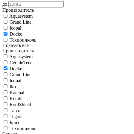
до
Производитель
Aquasystem
Grand Line
Icopal
Docke
Технониколь
Показать все
Производитель
Aquasystem
CertainTeed
Docke
Grand Line
Icopal
Iko
Katepal
Kerabit
RoofShield
Tarco
Tegola
Брит
Технониколь
Скрыть