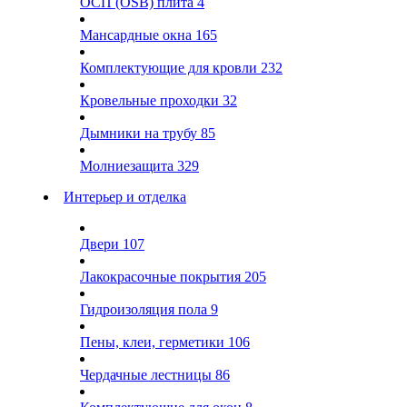
ОСП (OSB) плита
4
Мансардные окна
165
Комплектующие для кровли
232
Кровельные проходки
32
Дымники на трубу
85
Молниезащита
329
Интерьер и отделка
Двери
107
Лакокрасочные покрытия
205
Гидроизоляция пола
9
Пены, клеи, герметики
106
Чердачные лестницы
86