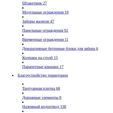
Штакетник
27
Модульные ограждения
19
Заборы жалюзи
47
Панельные ограждения
92
Временные ограждения
11
Декоративные бетонные блоки для забора
6
Колпаки на столб
15
Парапетные крышки
17
Благоустройство территории
Тротуарная плитка
68
Дорожные элементы
8
Наземный водоотвод
338