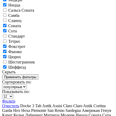
Ницца
Сальса Соната
Самба
Сланец
Соната
Сота
Стандарт
Тетрис
Фокстрот
Фьюжн
Цюрих
Шестигранник
Шеффилд
Скрыть
Сортировать по:
Показывать по:
Фильтр
Очистить
Docke
3 Tab
Antik
Assisi
Claro
Claro Antik
Cortina
Garda
Hex
Hexa
Piemonte
San Remo
Sardegna
Американ
Генуя
Карат
Кельн
Лабиринт
Матрица
Модерн
Ницца
Соната
Сота