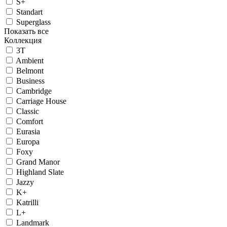
S+
Standart
Superglass
Показать все
Коллекция
3T
Ambient
Belmont
Business
Cambridge
Carriage House
Classic
Comfort
Eurasia
Europa
Foxy
Grand Manor
Highland Slate
Jazzy
K+
Katrilli
L+
Landmark