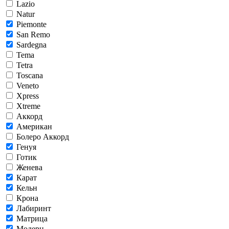
Lazio
Natur
Piemonte
San Remo
Sardegna
Tema
Tetra
Toscana
Veneto
Xpress
Xtreme
Аккорд
Американ
Болеро Аккорд
Генуя
Готик
Женева
Карат
Кельн
Крона
Лабиринт
Матрица
Модерн