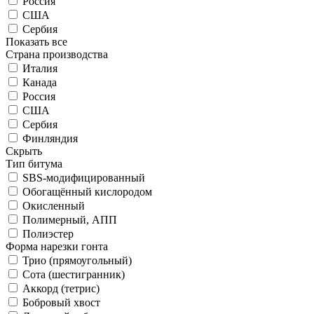
Россия
США
Сербия
Показать все
Страна производства
Италия
Канада
Россия
США
Сербия
Финляндия
Скрыть
Тип битума
SBS-модифицированный
Обогащённый кислородом
Окисленный
Полимерный, АПП
Полиэстер
Форма нарезки гонта
Трио (прямоугольный)
Сота (шестигранник)
Аккорд (тетрис)
Бобровый хвост