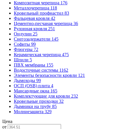
Композитная черепица
176
Металлочерепица
118
Кровельный профнастил
83
Фальцевая кровля
42
Цементно-песчаная черепица
36
Рулонная кровля
251
Ондулин
25
Снегозадержатели
145
Софиты
99
Флюгеры
72
Керамическая черепица
475
Шпили
5
ПВХ мембраны
155
Водосточные системы
1162
Элементы безопасности кровли
121
Дымоходы
99
ОСП (OSB) плита
4
Мансардные окна
165
Комплектующие для кровли
232
Кровельные проходки
32
Дымники на трубу
85
Молниезащита
329
Цена
от