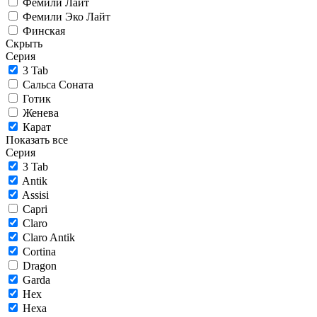
Фемили Лайт
Фемили Эко Лайт
Финская
Скрыть
Серия
3 Tab
Сальса Соната
Готик
Женева
Карат
Показать все
Серия
3 Tab
Antik
Assisi
Capri
Claro
Claro Antik
Cortina
Dragon
Garda
Hex
Hexa