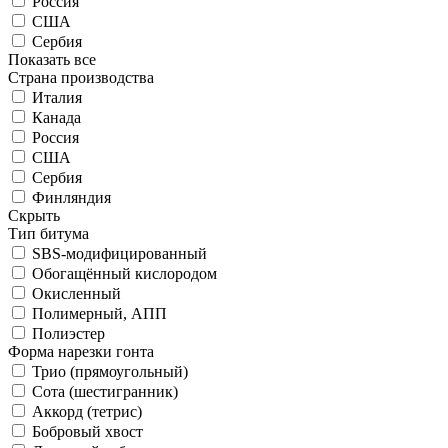
Россия
США
Сербия
Показать все
Страна производства
Италия
Канада
Россия
США
Сербия
Финляндия
Скрыть
Тип битума
SBS-модифицированный
Обогащённый кислородом
Окисленный
Полимерный, АПП
Полиэстер
Форма нарезки гонта
Трио (прямоугольный)
Сота (шестигранник)
Аккорд (тетрис)
Бобровый хвост