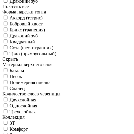
Драконий зуб
Показать все
Форма нарезки гонта
Аккорд (тетрис)
Бобровый хвост
Брикс (трапеция)
Драконий зуб
Квадратный
Сота (шестигранник)
Трио (прямоугольный)
Скрыть
Материал верхнего слоя
Базальт
Песок
Полимерная пленка
Сланец
Количество слоев черепицы
Двухслойная
Однослойная
Трехслойная
Коллекция
3T
Комфорт