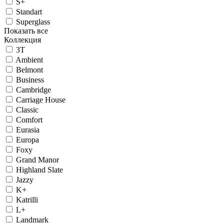
S+
Standart
Superglass
Показать все
Коллекция
3T
Ambient
Belmont
Business
Cambridge
Carriage House
Classic
Comfort
Eurasia
Europa
Foxy
Grand Manor
Highland Slate
Jazzy
K+
Katrilli
L+
Landmark