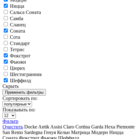
Ницца
Сальса Соната
Самба
Сланец
Соната
Сота
Стандарт
Тетрис
Фокстрот
Фьюжн
Цюрих
Шестигранник
Шеффилд
Скрыть
Сортировать по:
Показывать по:
Фильтр
Очистить
Docke
Antik
Assisi
Claro
Cortina
Garda
Hexa
Piemonte
San Remo
Sardegna
Генуя
Кельн
Матрица
Модерн
Ницца
Соната
Фокстрот
Фьюжн
Шеффилд