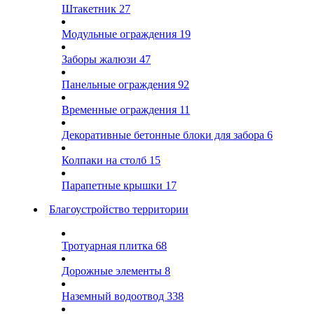
Штакетник
27
Модульные ограждения
19
Заборы жалюзи
47
Панельные ограждения
92
Временные ограждения
11
Декоративные бетонные блоки для забора
6
Колпаки на столб
15
Парапетные крышки
17
Благоустройство территории
Тротуарная плитка
68
Дорожные элементы
8
Наземный водоотвод
338