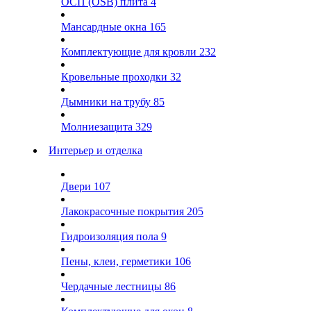
ОСП (OSB) плита
4
Мансардные окна
165
Комплектующие для кровли
232
Кровельные проходки
32
Дымники на трубу
85
Молниезащита
329
Интерьер и отделка
Двери
107
Лакокрасочные покрытия
205
Гидроизоляция пола
9
Пены, клеи, герметики
106
Чердачные лестницы
86