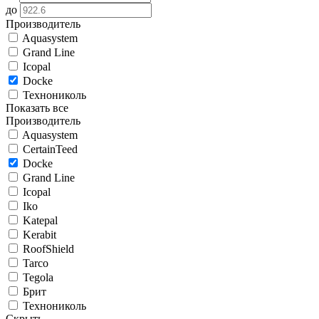
до
Производитель
Aquasystem
Grand Line
Icopal
Docke
Технониколь
Показать все
Производитель
Aquasystem
CertainTeed
Docke
Grand Line
Icopal
Iko
Katepal
Kerabit
RoofShield
Tarco
Tegola
Брит
Технониколь
Скрыть