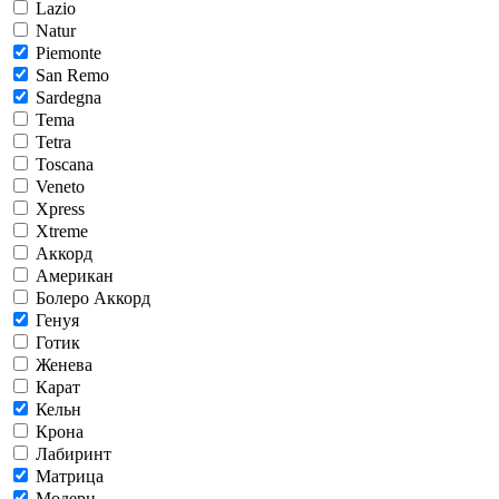
Lazio
Natur
Piemonte
San Remo
Sardegna
Tema
Tetra
Toscana
Veneto
Xpress
Xtreme
Аккорд
Американ
Болеро Аккорд
Генуя
Готик
Женева
Карат
Кельн
Крона
Лабиринт
Матрица
Модерн