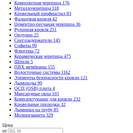
Композитная черепица
176
Металлочерепица
118
Кровельный профнастил
83
Фальцевая кровля
42
Цементно-песчаная черепица
36
Рулонная кровля
251
Ондулин
25
Снегозадержатели
145
Софиты
99
Флюгеры
72
Керамическая черепица
475
Шпили
5
ПВХ мембраны
155
Водосточные системы
1162
Элементы безопасности кровли
121
Дымоходы
99
ОСП (OSB) плита
4
Мансардные окна
165
Комплектующие для кровли
232
Кровельные проходки
32
Дымники на трубу
85
Молниезащита
329
Цена
от