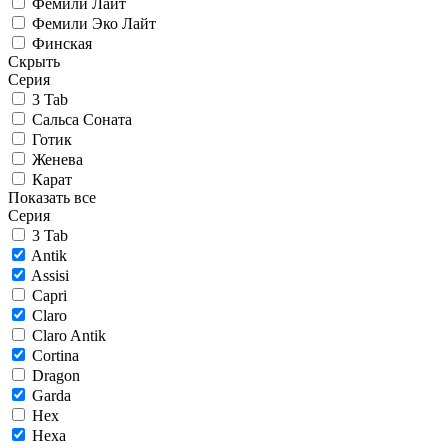
Фемили Лайт
Фемили Эко Лайт
Финская
Скрыть
Серия
3 Tab
Сальса Соната
Готик
Женева
Карат
Показать все
Серия
3 Tab
Antik
Assisi
Capri
Claro
Claro Antik
Cortina
Dragon
Garda
Hex
Hexa