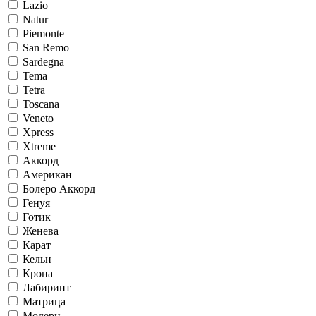
Lazio
Natur
Piemonte
San Remo
Sardegna
Tema
Tetra
Toscana
Veneto
Xpress
Xtreme
Аккорд
Американ
Болеро Аккорд
Генуя
Готик
Женева
Карат
Кельн
Крона
Лабиринт
Матрица
Модерн