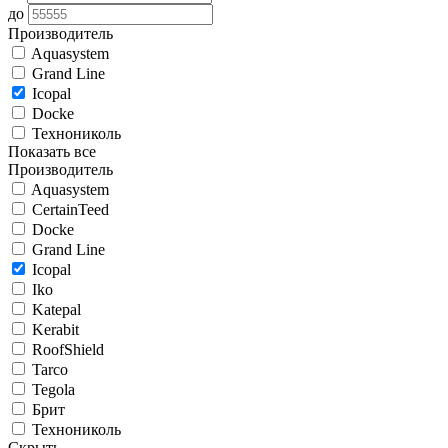
до
Производитель
Aquasystem
Grand Line
Icopal
Docke
Технониколь
Показать все
Производитель
Aquasystem
CertainTeed
Docke
Grand Line
Icopal
Iko
Katepal
Kerabit
RoofShield
Tarco
Tegola
Брит
Технониколь
Скрыть