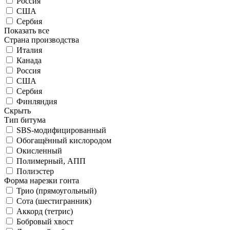
Россия
США
Сербия
Показать все
Страна производства
Италия
Канада
Россия
США
Сербия
Финляндия
Скрыть
Тип битума
SBS-модифицированный
Обогащённый кислородом
Окисленный
Полимерный, АПП
Полиэстер
Форма нарезки гонта
Трио (прямоугольный)
Сота (шестигранник)
Аккорд (тетрис)
Бобровый хвост