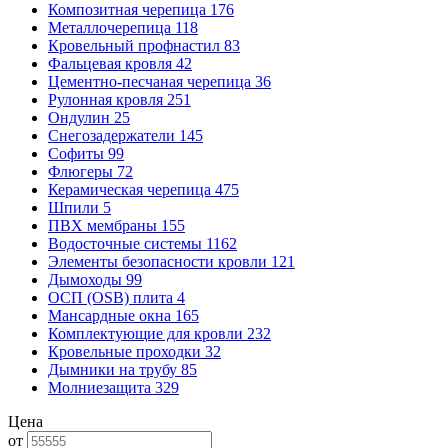
Композитная черепица
176
Металлочерепица
118
Кровельный профнастил
83
Фальцевая кровля
42
Цементно-песчаная черепица
36
Рулонная кровля
251
Ондулин
25
Снегозадержатели
145
Софиты
99
Флюгеры
72
Керамическая черепица
475
Шпили
5
ПВХ мембраны
155
Водосточные системы
1162
Элементы безопасности кровли
121
Дымоходы
99
ОСП (OSB) плита
4
Мансардные окна
165
Комплектующие для кровли
232
Кровельные проходки
32
Дымники на трубу
85
Молниезащита
329
Цена
от