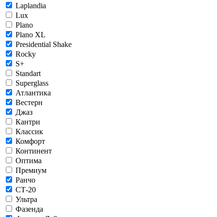
Laplandia
Lux
Plano
Plano XL
Presidential Shake
Rocky
S+
Standart
Superglass
Атлантика
Вестерн
Джаз
Кантри
Классик
Комфорт
Континент
Оптима
Премиум
Ранчо
СТ-20
Ультра
Фазенда