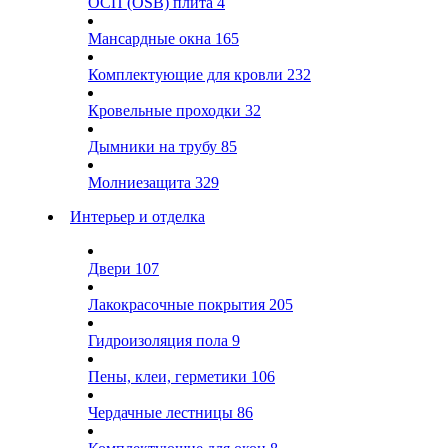
ОСП (OSB) плита
4
Мансардные окна
165
Комплектующие для кровли
232
Кровельные проходки
32
Дымники на трубу
85
Молниезащита
329
Интерьер и отделка
Двери
107
Лакокрасочные покрытия
205
Гидроизоляция пола
9
Пены, клеи, герметики
106
Чердачные лестницы
86