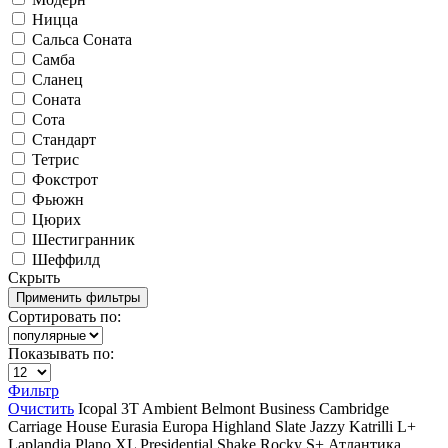
Ницца
Сальса Соната
Самба
Сланец
Соната
Сота
Стандарт
Тетрис
Фокстрот
Фьюжн
Цюрих
Шестигранник
Шеффилд
Скрыть
Сортировать по:
Показывать по:
Фильтр
Очистить
Icopal
3T
Ambient
Belmont
Business
Cambridge
Carriage House
Eurasia
Europa
Highland Slate
Jazzy
Katrilli
L+
Laplandia
Plano XL
Presidential Shake
Rocky
S+
Атлантика