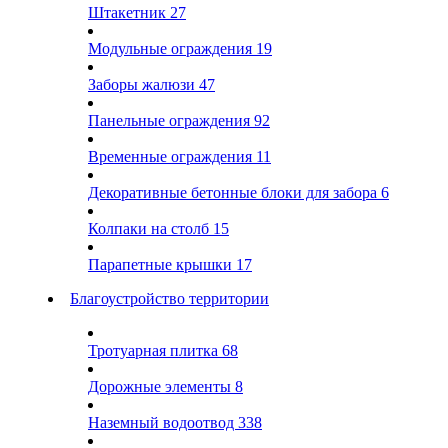
Штакетник
27
Модульные ограждения
19
Заборы жалюзи
47
Панельные ограждения
92
Временные ограждения
11
Декоративные бетонные блоки для забора
6
Колпаки на столб
15
Парапетные крышки
17
Благоустройство территории
Тротуарная плитка
68
Дорожные элементы
8
Наземный водоотвод
338