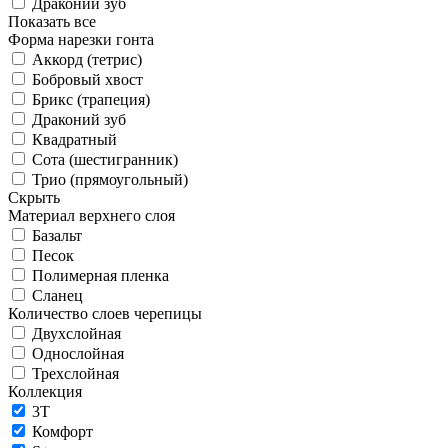
Драконий зуб
Показать все
Форма нарезки гонта
Аккорд (тетрис)
Бобровый хвост
Брикс (трапеция)
Драконий зуб
Квадратный
Сота (шестигранник)
Трио (прямоугольный)
Скрыть
Материал верхнего слоя
Базальт
Песок
Полимерная пленка
Сланец
Количество слоев черепицы
Двухслойная
Однослойная
Трехслойная
Коллекция
3T
Комфорт