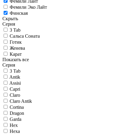
Фемили Лайт
Фемили Эко Лайт
Финская
Скрыть
Серия
3 Tab
Сальса Соната
Готик
Женева
Карат
Показать все
Серия
3 Tab
Antik
Assisi
Capri
Claro
Claro Antik
Cortina
Dragon
Garda
Hex
Hexa