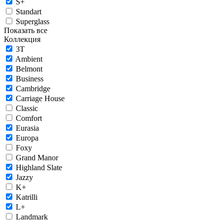
S+
Standart
Superglass
Показать все
Коллекция
3T
Ambient
Belmont
Business
Cambridge
Carriage House
Classic
Comfort
Eurasia
Europa
Foxy
Grand Manor
Highland Slate
Jazzy
K+
Katrilli
L+
Landmark