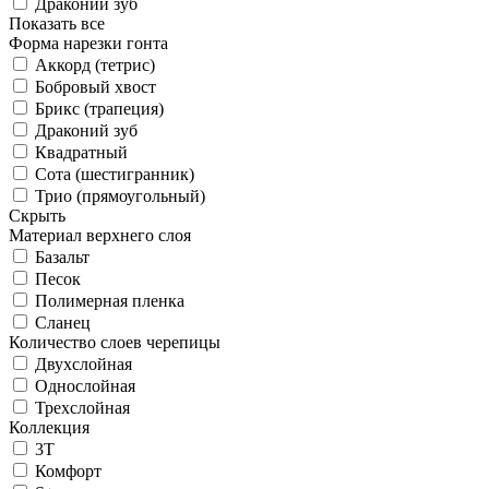
Драконий зуб
Показать все
Форма нарезки гонта
Аккорд (тетрис)
Бобровый хвост
Брикс (трапеция)
Драконий зуб
Квадратный
Сота (шестигранник)
Трио (прямоугольный)
Скрыть
Материал верхнего слоя
Базальт
Песок
Полимерная пленка
Сланец
Количество слоев черепицы
Двухслойная
Однослойная
Трехслойная
Коллекция
3T
Комфорт