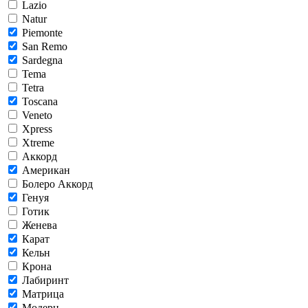
Lazio
Natur
Piemonte
San Remo
Sardegna
Tema
Tetra
Toscana
Veneto
Xpress
Xtreme
Аккорд
Американ
Болеро Аккорд
Генуя
Готик
Женева
Карат
Кельн
Крона
Лабиринт
Матрица
Модерн