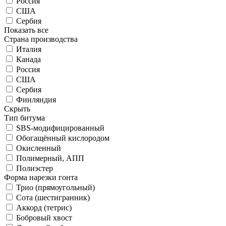
Россия
США
Сербия
Показать все
Страна производства
Италия
Канада
Россия
США
Сербия
Финляндия
Скрыть
Тип битума
SBS-модифицированный
Обогащённый кислородом
Окисленный
Полимерный, АПП
Полиэстер
Форма нарезки гонта
Трио (прямоугольный)
Сота (шестигранник)
Аккорд (тетрис)
Бобровый хвост