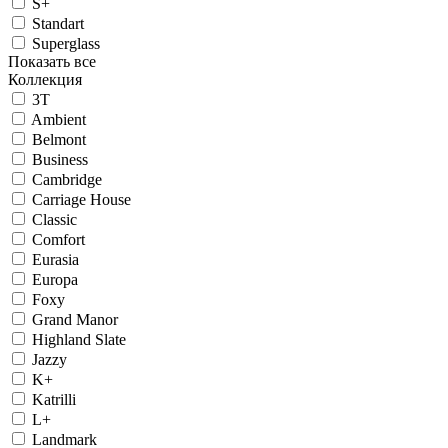
S+
Standart
Superglass
Показать все
Коллекция
3T
Ambient
Belmont
Business
Cambridge
Carriage House
Classic
Comfort
Eurasia
Europa
Foxy
Grand Manor
Highland Slate
Jazzy
K+
Katrilli
L+
Landmark