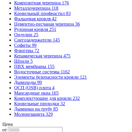
Композитная черепица
176
Металлочерепица
118
Кровельный профнастил
83
Фальцевая кровля
42
Цементно-песчаная черепица
36
Рулонная кровля
251
Ондулин
25
Снегозадержатели
145
Софиты
99
Флюгеры
72
Керамическая черепица
475
Шпили
5
ПВХ мембраны
155
Водосточные системы
1162
Элементы безопасности кровли
121
Дымоходы
99
ОСП (OSB) плита
4
Мансардные окна
165
Комплектующие для кровли
232
Кровельные проходки
32
Дымники на трубу
85
Молниезащита
329
Цена
от