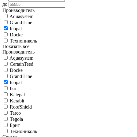
до
Производитель
Aquasystem
Grand Line
Icopal
Docke
Технониколь
Показать все
Производитель
Aquasystem
CertainTeed
Docke
Grand Line
Icopal
Iko
Katepal
Kerabit
RoofShield
Tarco
Tegola
Брит
Технониколь
Скрыть