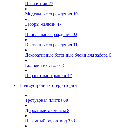
Штакетник
27
Модульные ограждения
19
Заборы жалюзи
47
Панельные ограждения
92
Временные ограждения
11
Декоративные бетонные блоки для забора
6
Колпаки на столб
15
Парапетные крышки
17
Благоустройство территории
Тротуарная плитка
68
Дорожные элементы
8
Наземный водоотвод
338