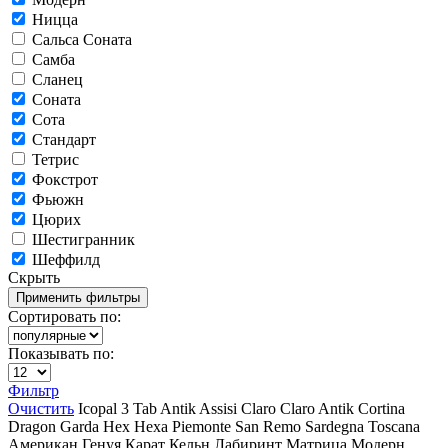
Ницца
Сальса Соната
Самба
Сланец
Соната
Сота
Стандарт
Тетрис
Фокстрот
Фьюжн
Цюрих
Шестигранник
Шеффилд
Скрыть
Сортировать по:
Показывать по:
Фильтр
Очистить
Icopal
3 Tab
Antik
Assisi
Claro
Claro Antik
Cortina
Dragon
Garda
Hex
Hexa
Piemonte
San Remo
Sardegna
Toscana
Американ
Генуя
Карат
Кельн
Лабиринт
Матрица
Модерн