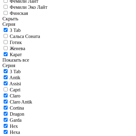
Фемили Лайт
Фемили Эко Лайт
Финская
Скрыть
Серия
3 Tab
Сальса Соната
Готик
Женева
Карат
Показать все
Серия
3 Tab
Antik
Assisi
Capri
Claro
Claro Antik
Cortina
Dragon
Garda
Hex
Hexa