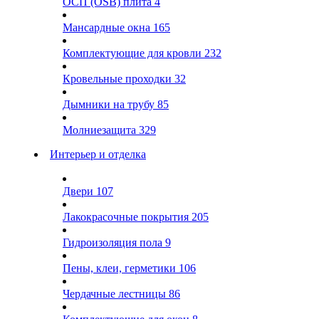
ОСП (OSB) плита
4
Мансардные окна
165
Комплектующие для кровли
232
Кровельные проходки
32
Дымники на трубу
85
Молниезащита
329
Интерьер и отделка
Двери
107
Лакокрасочные покрытия
205
Гидроизоляция пола
9
Пены, клеи, герметики
106
Чердачные лестницы
86