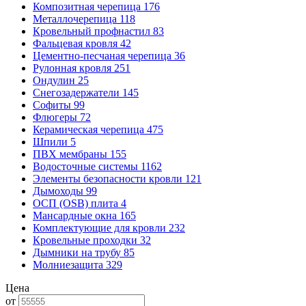
Композитная черепица
176
Металлочерепица
118
Кровельный профнастил
83
Фальцевая кровля
42
Цементно-песчаная черепица
36
Рулонная кровля
251
Ондулин
25
Снегозадержатели
145
Софиты
99
Флюгеры
72
Керамическая черепица
475
Шпили
5
ПВХ мембраны
155
Водосточные системы
1162
Элементы безопасности кровли
121
Дымоходы
99
ОСП (OSB) плита
4
Мансардные окна
165
Комплектующие для кровли
232
Кровельные проходки
32
Дымники на трубу
85
Молниезащита
329
Цена
от