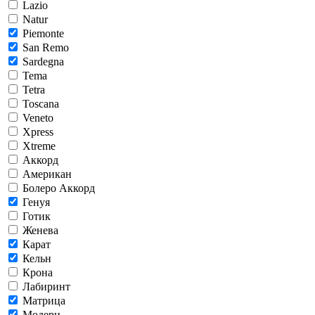
Lazio
Natur
Piemonte
San Remo
Sardegna
Tema
Tetra
Toscana
Veneto
Xpress
Xtreme
Аккорд
Американ
Болеро Аккорд
Генуя
Готик
Женева
Карат
Кельн
Крона
Лабиринт
Матрица
Модерн