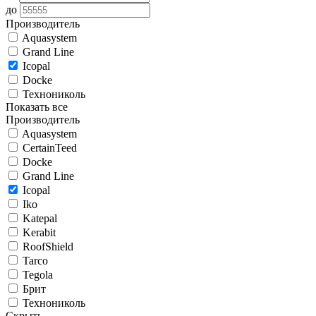
до
Производитель
Aquasystem
Grand Line
Icopal
Docke
Технониколь
Показать все
Производитель
Aquasystem
CertainTeed
Docke
Grand Line
Icopal
Iko
Katepal
Kerabit
RoofShield
Tarco
Tegola
Брит
Технониколь
Скрыть