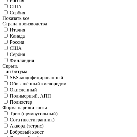
Россия
США
Сербия
Показать все
Страна производства
Италия
Канада
Россия
США
Сербия
Финляндия
Скрыть
Тип битума
SBS-модифицированный
Обогащённый кислородом
Окисленный
Полимерный, АПП
Полиэстер
Форма нарезки гонта
Трио (прямоугольный)
Сота (шестигранник)
Аккорд (тетрис)
Бобровый хвост