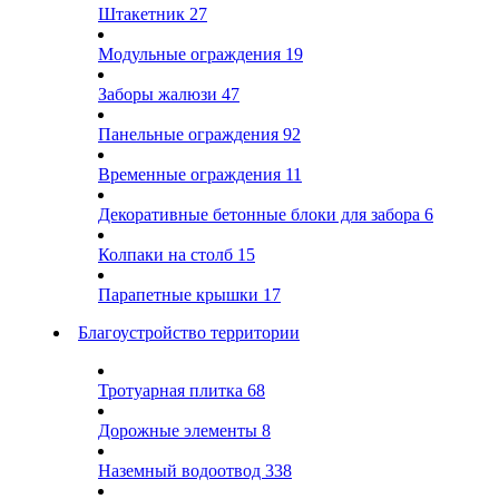
Штакетник
27
Модульные ограждения
19
Заборы жалюзи
47
Панельные ограждения
92
Временные ограждения
11
Декоративные бетонные блоки для забора
6
Колпаки на столб
15
Парапетные крышки
17
Благоустройство территории
Тротуарная плитка
68
Дорожные элементы
8
Наземный водоотвод
338