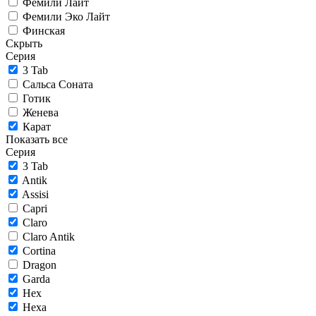
Фемили Лайт
Фемили Эко Лайт
Финская
Скрыть
Серия
3 Tab
Сальса Соната
Готик
Женева
Карат
Показать все
Серия
3 Tab
Antik
Assisi
Capri
Claro
Claro Antik
Cortina
Dragon
Garda
Hex
Hexa