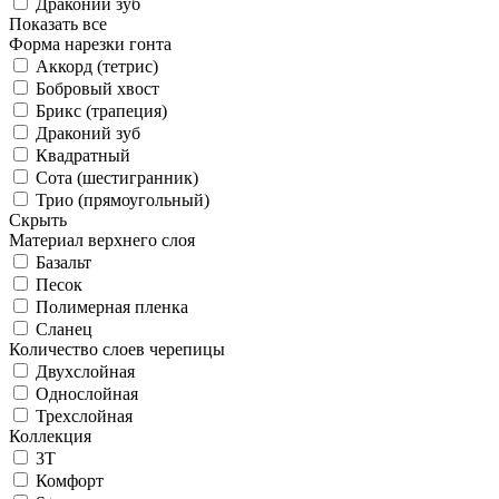
Драконий зуб
Показать все
Форма нарезки гонта
Аккорд (тетрис)
Бобровый хвост
Брикс (трапеция)
Драконий зуб
Квадратный
Сота (шестигранник)
Трио (прямоугольный)
Скрыть
Материал верхнего слоя
Базальт
Песок
Полимерная пленка
Сланец
Количество слоев черепицы
Двухслойная
Однослойная
Трехслойная
Коллекция
3T
Комфорт