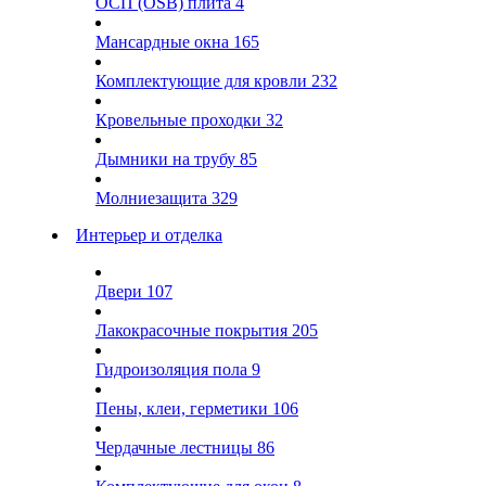
ОСП (OSB) плита
4
Мансардные окна
165
Комплектующие для кровли
232
Кровельные проходки
32
Дымники на трубу
85
Молниезащита
329
Интерьер и отделка
Двери
107
Лакокрасочные покрытия
205
Гидроизоляция пола
9
Пены, клеи, герметики
106
Чердачные лестницы
86