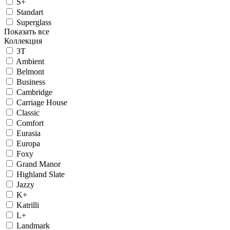
S+
Standart
Superglass
Показать все
Коллекция
3T
Ambient
Belmont
Business
Cambridge
Carriage House
Classic
Comfort
Eurasia
Europa
Foxy
Grand Manor
Highland Slate
Jazzy
K+
Katrilli
L+
Landmark