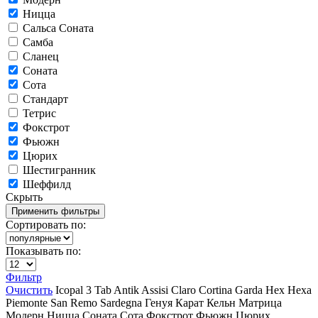
Ницца
Сальса Соната
Самба
Сланец
Соната
Сота
Стандарт
Тетрис
Фокстрот
Фьюжн
Цюрих
Шестигранник
Шеффилд
Скрыть
Сортировать по:
Показывать по:
Фильтр
Очистить
Icopal
3 Tab
Antik
Assisi
Claro
Cortina
Garda
Hex
Hexa
Piemonte
San Remo
Sardegna
Генуя
Карат
Кельн
Матрица
Модерн
Ницца
Соната
Сота
Фокстрот
Фьюжн
Цюрих