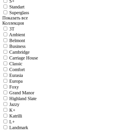
S+
Standart
Superglass
Показать все
Коллекция
3T
Ambient
Belmont
Business
Cambridge
Carriage House
Classic
Comfort
Eurasia
Europa
Foxy
Grand Manor
Highland Slate
Jazzy
K+
Katrilli
L+
Landmark