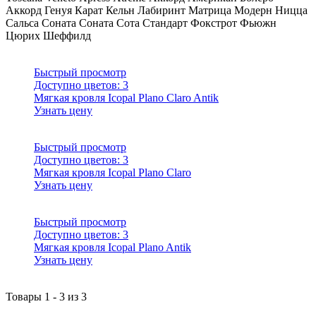
Аккорд
Генуя
Карат
Кельн
Лабиринт
Матрица
Модерн
Ницца
Сальса Соната
Соната
Сота
Стандарт
Фокстрот
Фьюжн
Цюрих
Шеффилд
Быстрый просмотр
Доступно цветов:
3
Мягкая кровля Icopal Plano Claro Antik
Узнать цену
Быстрый просмотр
Доступно цветов:
3
Мягкая кровля Icopal Plano Claro
Узнать цену
Быстрый просмотр
Доступно цветов:
3
Мягкая кровля Icopal Plano Antik
Узнать цену
Товары
1
-
3
из
3