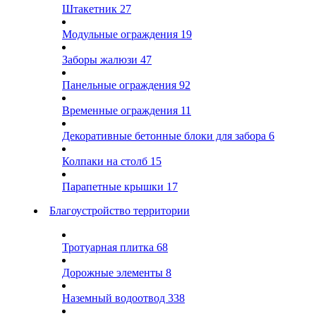
Штакетник
27
Модульные ограждения
19
Заборы жалюзи
47
Панельные ограждения
92
Временные ограждения
11
Декоративные бетонные блоки для забора
6
Колпаки на столб
15
Парапетные крышки
17
Благоустройство территории
Тротуарная плитка
68
Дорожные элементы
8
Наземный водоотвод
338