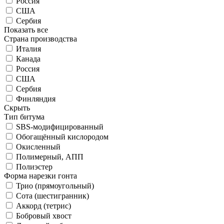
Россия
США
Сербия
Показать все
Страна производства
Италия
Канада
Россия
США
Сербия
Финляндия
Скрыть
Тип битума
SBS-модифицированный
Обогащённый кислородом
Окисленный
Полимерный, АПП
Полиэстер
Форма нарезки гонта
Трио (прямоугольный)
Сота (шестигранник)
Аккорд (тетрис)
Бобровый хвост