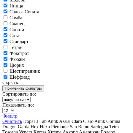
Ницца
Сальса Соната
Самба
Сланец
Соната
Сота
Стандарт
Тетрис
Фокстрот
Фьюжн
Цюрих
Шестигранник
Шеффилд
Скрыть
Сортировать по:
Показывать по:
Фильтр
Очистить
Icopal
3 Tab
Antik
Assisi
Claro
Claro Antik
Cortina
Dragon
Garda
Hex
Hexa
Piemonte
San Remo
Sardegna
Tetra
Toscana
Veneto
Xpress
Xtreme
Аккорд
Американ
Болеро