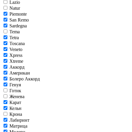
Lazio
Natur
Piemonte
San Remo
Sardegna
Tema
Tetra
Toscana
Veneto
Xpress
Xtreme
Аккорд
Американ
Болеро Аккорд
Генуя
Готик
Женева
Карат
Кельн
Крона
Лабиринт
Матрица
Модерн