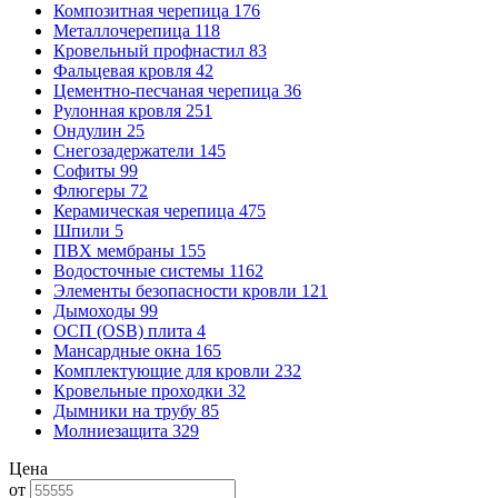
Композитная черепица
176
Металлочерепица
118
Кровельный профнастил
83
Фальцевая кровля
42
Цементно-песчаная черепица
36
Рулонная кровля
251
Ондулин
25
Снегозадержатели
145
Софиты
99
Флюгеры
72
Керамическая черепица
475
Шпили
5
ПВХ мембраны
155
Водосточные системы
1162
Элементы безопасности кровли
121
Дымоходы
99
ОСП (OSB) плита
4
Мансардные окна
165
Комплектующие для кровли
232
Кровельные проходки
32
Дымники на трубу
85
Молниезащита
329
Цена
от