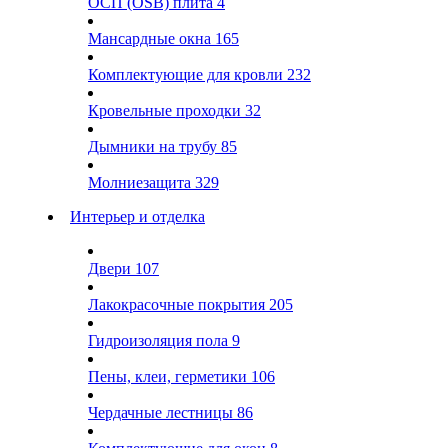
ОСП (OSB) плита
4
Мансардные окна
165
Комплектующие для кровли
232
Кровельные проходки
32
Дымники на трубу
85
Молниезащита
329
Интерьер и отделка
Двери
107
Лакокрасочные покрытия
205
Гидроизоляция пола
9
Пены, клеи, герметики
106
Чердачные лестницы
86