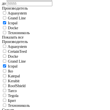
до
Производитель
Aquasystem
Grand Line
Icopal
Docke
Технониколь
Показать все
Производитель
Aquasystem
CertainTeed
Docke
Grand Line
Icopal
Iko
Katepal
Kerabit
RoofShield
Tarco
Tegola
Брит
Технониколь
Скрыть