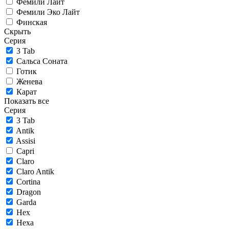
Фемили Лайт
Фемили Эко Лайт
Финская
Скрыть
Серия
3 Tab
Сальса Соната
Готик
Женева
Карат
Показать все
Серия
3 Tab
Antik
Assisi
Capri
Claro
Claro Antik
Cortina
Dragon
Garda
Hex
Hexa