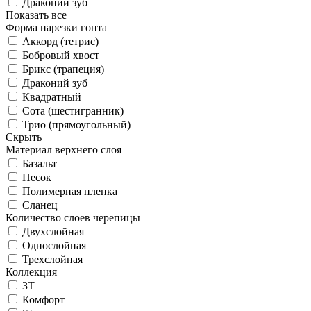
Драконий зуб
Показать все
Форма нарезки гонта
Аккорд (тетрис)
Бобровый хвост
Брикс (трапеция)
Драконий зуб
Квадратный
Сота (шестигранник)
Трио (прямоугольный)
Скрыть
Материал верхнего слоя
Базальт
Песок
Полимерная пленка
Сланец
Количество слоев черепицы
Двухслойная
Однослойная
Трехслойная
Коллекция
3T
Комфорт