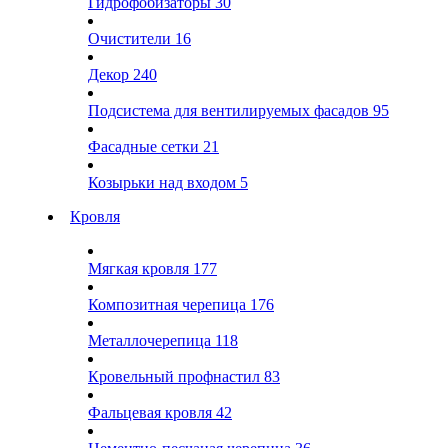
Гидрофобизаторы
30
Очистители
16
Декор
240
Подсистема для вентилируемых фасадов
95
Фасадные сетки
21
Козырьки над входом
5
Кровля
Мягкая кровля
177
Композитная черепица
176
Металлочерепица
118
Кровельный профнастил
83
Фальцевая кровля
42