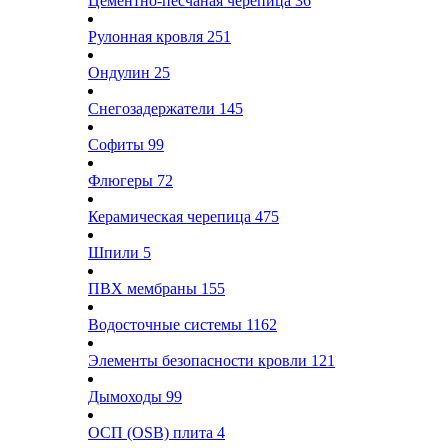
Цементно-песчаная черепица
36
Рулонная кровля
251
Ондулин
25
Снегозадержатели
145
Софиты
99
Флюгеры
72
Керамическая черепица
475
Шпили
5
ПВХ мембраны
155
Водосточные системы
1162
Элементы безопасности кровли
121
Дымоходы
99
ОСП (OSB) плита
4