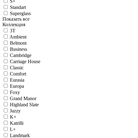
S+
Standart
Superglass
Показать все
Коллекция
3T
Ambient
Belmont
Business
Cambridge
Carriage House
Classic
Comfort
Eurasia
Europa
Foxy
Grand Manor
Highland Slate
Jazzy
K+
Katrilli
L+
Landmark