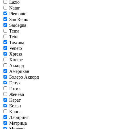
Lazio
Natur
Piemonte
San Remo
Sardegna
Tema
Tetra
Toscana
Veneto
Xpress
Xtreme
Аккорд
Американ
Болеро Аккорд
Генуя
Готик
Женева
Карат
Кельн
Крона
Лабиринт
Матрица
Модерн