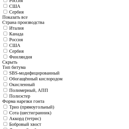
Россия
США
Сербия
Показать все
Страна производства
Италия
Канада
Россия
США
Сербия
Финляндия
Скрыть
Тип битума
SBS-модифицированный
Обогащённый кислородом
Окисленный
Полимерный, АПП
Полиэстер
Форма нарезки гонта
Трио (прямоугольный)
Сота (шестигранник)
Аккорд (тетрис)
Бобровый хвост