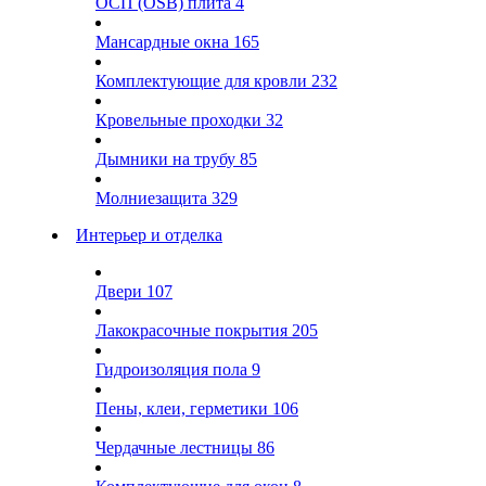
ОСП (OSB) плита
4
Мансардные окна
165
Комплектующие для кровли
232
Кровельные проходки
32
Дымники на трубу
85
Молниезащита
329
Интерьер и отделка
Двери
107
Лакокрасочные покрытия
205
Гидроизоляция пола
9
Пены, клеи, герметики
106
Чердачные лестницы
86