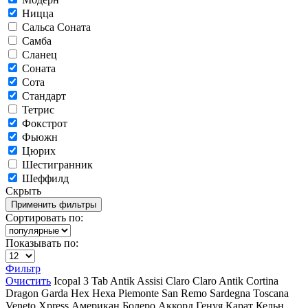
Ницца
Сальса Соната
Самба
Сланец
Соната
Сота
Стандарт
Тетрис
Фокстрот
Фьюжн
Цюрих
Шестигранник
Шеффилд
Скрыть
Сортировать по:
Показывать по:
Фильтр
Очистить
Icopal
3 Tab
Antik
Assisi
Claro
Claro Antik
Cortina
Dragon
Garda
Hex
Hexa
Piemonte
San Remo
Sardegna
Toscana
Veneto
Xpress
Американ
Болеро Аккорд
Генуя
Карат
Кельн