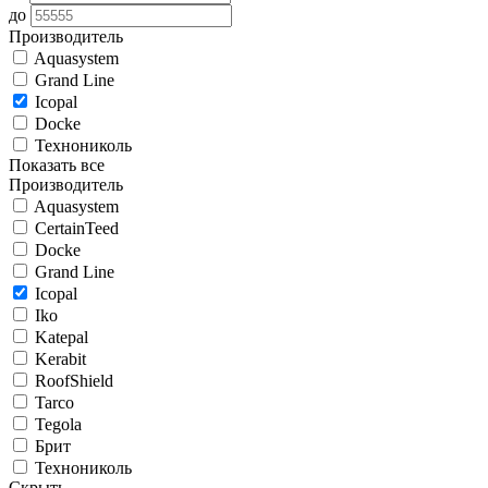
до
Производитель
Aquasystem
Grand Line
Icopal
Docke
Технониколь
Показать все
Производитель
Aquasystem
CertainTeed
Docke
Grand Line
Icopal
Iko
Katepal
Kerabit
RoofShield
Tarco
Tegola
Брит
Технониколь
Скрыть