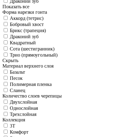
Драконий зуб
Показать все
Форма нарезки гонта
Аккорд (тетрис)
Бобровый хвост
Брикс (трапеция)
Драконий зуб
Квадратный
Сота (шестигранник)
Трио (прямоугольный)
Скрыть
Материал верхнего слоя
Базальт
Песок
Полимерная пленка
Сланец
Количество слоев черепицы
Двухслойная
Однослойная
Трехслойная
Коллекция
3T
Комфорт