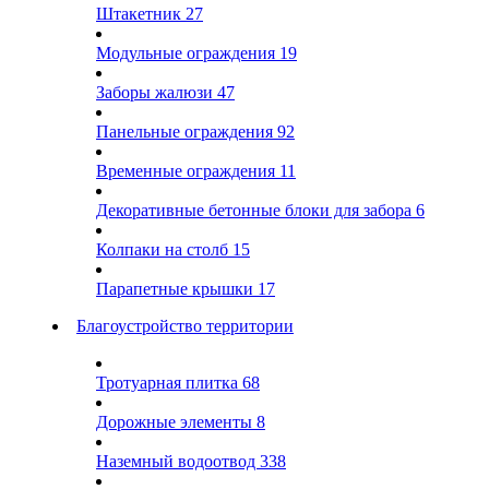
Штакетник
27
Модульные ограждения
19
Заборы жалюзи
47
Панельные ограждения
92
Временные ограждения
11
Декоративные бетонные блоки для забора
6
Колпаки на столб
15
Парапетные крышки
17
Благоустройство территории
Тротуарная плитка
68
Дорожные элементы
8
Наземный водоотвод
338