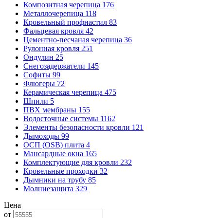
Композитная черепица
176
Металлочерепица
118
Кровельный профнастил
83
Фальцевая кровля
42
Цементно-песчаная черепица
36
Рулонная кровля
251
Ондулин
25
Снегозадержатели
145
Софиты
99
Флюгеры
72
Керамическая черепица
475
Шпили
5
ПВХ мембраны
155
Водосточные системы
1162
Элементы безопасности кровли
121
Дымоходы
99
ОСП (OSB) плита
4
Мансардные окна
165
Комплектующие для кровли
232
Кровельные проходки
32
Дымники на трубу
85
Молниезащита
329
Цена
от