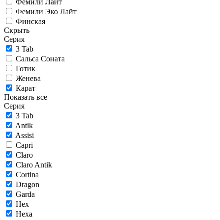
Фемили Лайт
Фемили Эко Лайт
Финская
Скрыть
Серия
3 Tab
Сальса Соната
Готик
Женева
Карат
Показать все
Серия
3 Tab
Antik
Assisi
Capri
Claro
Claro Antik
Cortina
Dragon
Garda
Hex
Hexa