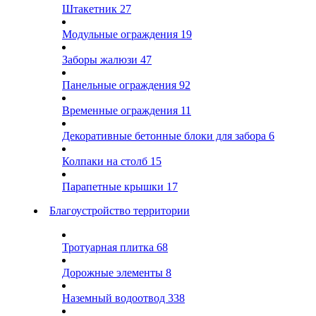
Штакетник
27
Модульные ограждения
19
Заборы жалюзи
47
Панельные ограждения
92
Временные ограждения
11
Декоративные бетонные блоки для забора
6
Колпаки на столб
15
Парапетные крышки
17
Благоустройство территории
Тротуарная плитка
68
Дорожные элементы
8
Наземный водоотвод
338