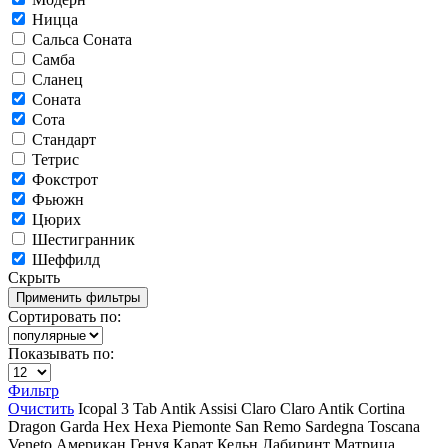
Ницца
Сальса Соната
Самба
Сланец
Соната
Сота
Стандарт
Тетрис
Фокстрот
Фьюжн
Цюрих
Шестигранник
Шеффилд
Скрыть
Сортировать по:
Показывать по:
Фильтр
Очистить
Icopal
3 Tab
Antik
Assisi
Claro
Claro Antik
Cortina
Dragon
Garda
Hex
Hexa
Piemonte
San Remo
Sardegna
Toscana
Veneto
Американ
Генуя
Карат
Кельн
Лабиринт
Матрица