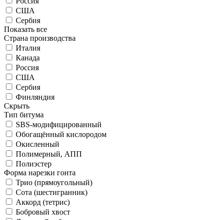
Россия
США
Сербия
Показать все
Страна производства
Италия
Канада
Россия
США
Сербия
Финляндия
Скрыть
Тип битума
SBS-модифицированный
Обогащённый кислородом
Окисленный
Полимерный, АПП
Полиэстер
Форма нарезки гонта
Трио (прямоугольный)
Сота (шестигранник)
Аккорд (тетрис)
Бобровый хвост