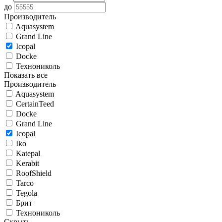
до
Производитель
Aquasystem
Grand Line
Icopal
Docke
Технониколь
Показать все
Производитель
Aquasystem
CertainTeed
Docke
Grand Line
Icopal
Iko
Katepal
Kerabit
RoofShield
Tarco
Tegola
Брит
Технониколь
Скрыть