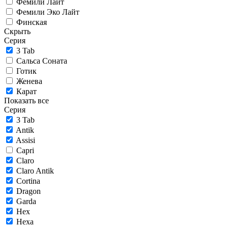
Фемили Лайт
Фемили Эко Лайт
Финская
Скрыть
Серия
3 Tab
Сальса Соната
Готик
Женева
Карат
Показать все
Серия
3 Tab
Antik
Assisi
Capri
Claro
Claro Antik
Cortina
Dragon
Garda
Hex
Hexa