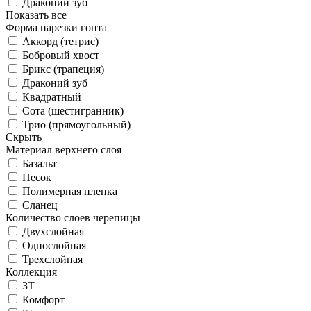
Драконий зуб
Показать все
Форма нарезки гонта
Аккорд (тетрис)
Бобровый хвост
Брикс (трапеция)
Драконий зуб
Квадратный
Сота (шестигранник)
Трио (прямоугольный)
Скрыть
Материал верхнего слоя
Базальт
Песок
Полимерная пленка
Сланец
Количество слоев черепицы
Двухслойная
Однослойная
Трехслойная
Коллекция
3T
Комфорт