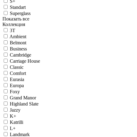
S+
Standart
Superglass
Показать все
Коллекция
3T
Ambient
Belmont
Business
Cambridge
Carriage House
Classic
Comfort
Eurasia
Europa
Foxy
Grand Manor
Highland Slate
Jazzy
K+
Katrilli
L+
Landmark