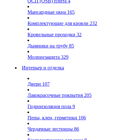
ОСП (OSB) плита
4
Мансардные окна
165
Комплектующие для кровли
232
Кровельные проходки
32
Дымники на трубу
85
Молниезащита
329
Интерьер и отделка
Двери
107
Лакокрасочные покрытия
205
Гидроизоляция пола
9
Пены, клеи, герметики
106
Чердачные лестницы
86