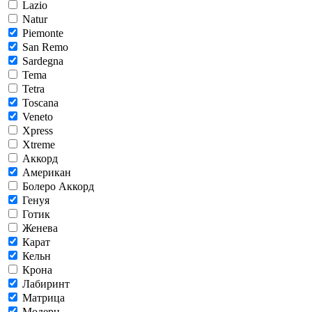
Lazio
Natur
Piemonte
San Remo
Sardegna
Tema
Tetra
Toscana
Veneto
Xpress
Xtreme
Аккорд
Американ
Болеро Аккорд
Генуя
Готик
Женева
Карат
Кельн
Крона
Лабиринт
Матрица
Модерн