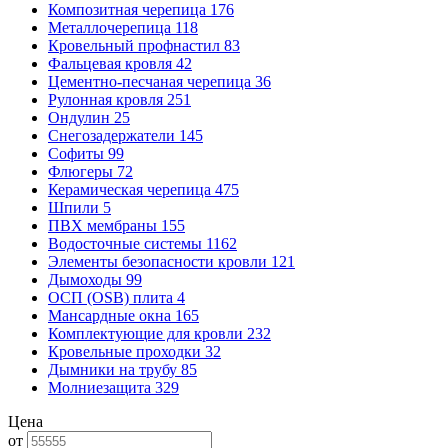
Композитная черепица
176
Металлочерепица
118
Кровельный профнастил
83
Фальцевая кровля
42
Цементно-песчаная черепица
36
Рулонная кровля
251
Ондулин
25
Снегозадержатели
145
Софиты
99
Флюгеры
72
Керамическая черепица
475
Шпили
5
ПВХ мембраны
155
Водосточные системы
1162
Элементы безопасности кровли
121
Дымоходы
99
ОСП (OSB) плита
4
Мансардные окна
165
Комплектующие для кровли
232
Кровельные проходки
32
Дымники на трубу
85
Молниезащита
329
Цена
от