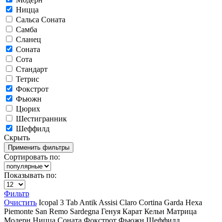
Ницца
Сальса Соната
Самба
Сланец
Соната
Сота
Стандарт
Тетрис
Фокстрот
Фьюжн
Цюрих
Шестигранник
Шеффилд
Скрыть
Сортировать по:
Показывать по:
Фильтр
Очистить
Icopal
3 Tab
Antik
Assisi
Claro
Cortina
Garda
Hexa
Piemonte
San Remo
Sardegna
Генуя
Карат
Кельн
Матрица
Модерн
Ницца
Соната
Фокстрот
Фьюжн
Шеффилд