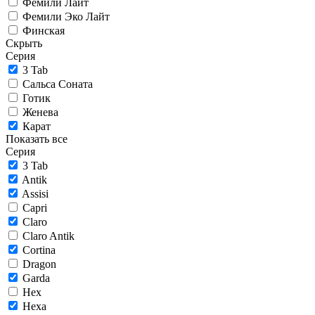
Фемили Лайт
Фемили Эко Лайт
Финская
Скрыть
Серия
3 Tab
Сальса Соната
Готик
Женева
Карат
Показать все
Серия
3 Tab
Antik
Assisi
Capri
Claro
Claro Antik
Cortina
Dragon
Garda
Hex
Hexa