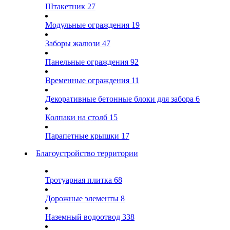
Штакетник
27
Модульные ограждения
19
Заборы жалюзи
47
Панельные ограждения
92
Временные ограждения
11
Декоративные бетонные блоки для забора
6
Колпаки на столб
15
Парапетные крышки
17
Благоустройство территории
Тротуарная плитка
68
Дорожные элементы
8
Наземный водоотвод
338