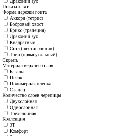
Драконий зуб
Показать все
Форма нарезки гонта
Аккорд (тетрис)
Бобровый хвост
Брикс (трапеция)
Драконий зуб
Квадратный
Сота (шестигранник)
Трио (прямоугольный)
Скрыть
Материал верхнего слоя
Базальт
Песок
Полимерная пленка
Сланец
Количество слоев черепицы
Двухслойная
Однослойная
Трехслойная
Коллекция
3T
Комфорт