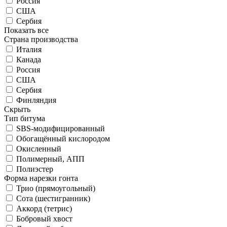
Россия
США
Сербия
Показать все
Страна производства
Италия
Канада
Россия
США
Сербия
Финляндия
Скрыть
Тип битума
SBS-модифицированный
Обогащённый кислородом
Окисленный
Полимерный, АПП
Полиэстер
Форма нарезки гонта
Трио (прямоугольный)
Сота (шестигранник)
Аккорд (тетрис)
Бобровый хвост