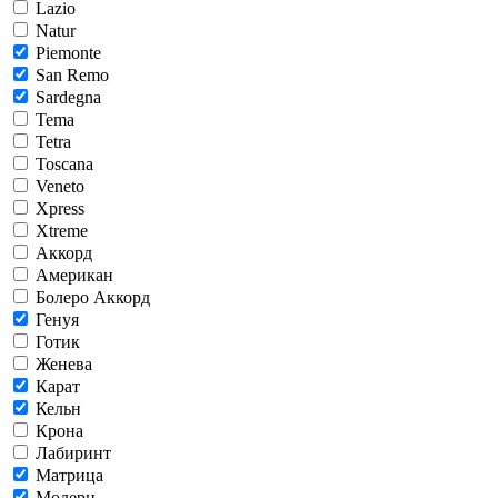
Lazio
Natur
Piemonte
San Remo
Sardegna
Tema
Tetra
Toscana
Veneto
Xpress
Xtreme
Аккорд
Американ
Болеро Аккорд
Генуя
Готик
Женева
Карат
Кельн
Крона
Лабиринт
Матрица
Модерн