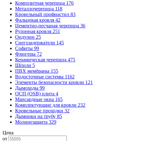
Композитная черепица
176
Металлочерепица
118
Кровельный профнастил
83
Фальцевая кровля
42
Цементно-песчаная черепица
36
Рулонная кровля
251
Ондулин
25
Снегозадержатели
145
Софиты
99
Флюгеры
72
Керамическая черепица
475
Шпили
5
ПВХ мембраны
155
Водосточные системы
1162
Элементы безопасности кровли
121
Дымоходы
99
ОСП (OSB) плита
4
Мансардные окна
165
Комплектующие для кровли
232
Кровельные проходки
32
Дымники на трубу
85
Молниезащита
329
Цена
от