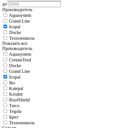
до
Производитель
Aquasystem
Grand Line
Icopal
Docke
Технониколь
Показать все
Производитель
Aquasystem
CertainTeed
Docke
Grand Line
Icopal
Iko
Katepal
Kerabit
RoofShield
Tarco
Tegola
Брит
Технониколь
Скрыть