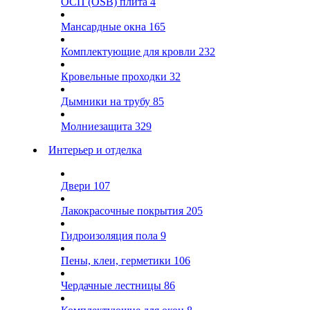
ОСП (OSB) плита
4
Мансардные окна
165
Комплектующие для кровли
232
Кровельные проходки
32
Дымники на трубу
85
Молниезащита
329
Интерьер и отделка
Двери
107
Лакокрасочные покрытия
205
Гидроизоляция пола
9
Пены, клеи, герметики
106
Чердачные лестницы
86