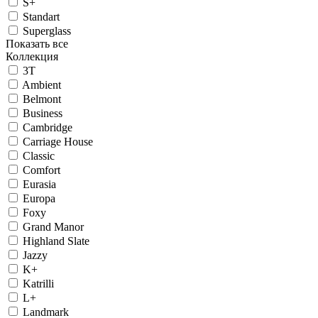
S+
Standart
Superglass
Показать все
Коллекция
3T
Ambient
Belmont
Business
Cambridge
Carriage House
Classic
Comfort
Eurasia
Europa
Foxy
Grand Manor
Highland Slate
Jazzy
K+
Katrilli
L+
Landmark