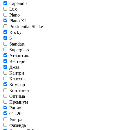
Laplandia
Lux
Plano
Plano XL
Presidential Shake
Rocky
S+
Standart
Superglass
Атлантика
Вестерн
Джаз
Кантри
Классик
Комфорт
Континент
Оптима
Премиум
Ранчо
СТ-20
Ультра
Фазенда