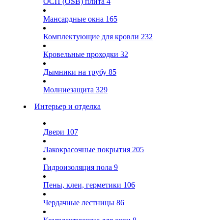
ОСП (OSB) плита
4
Мансардные окна
165
Комплектующие для кровли
232
Кровельные проходки
32
Дымники на трубу
85
Молниезащита
329
Интерьер и отделка
Двери
107
Лакокрасочные покрытия
205
Гидроизоляция пола
9
Пены, клеи, герметики
106
Чердачные лестницы
86