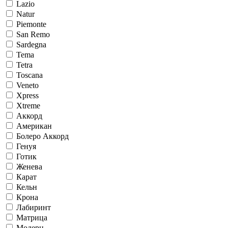
Lazio
Natur
Piemonte
San Remo
Sardegna
Tema
Tetra
Toscana
Veneto
Xpress
Xtreme
Аккорд
Американ
Болеро Аккорд
Генуя
Готик
Женева
Карат
Кельн
Крона
Лабиринт
Матрица
Модерн