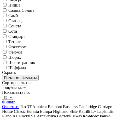
Ницца
Сальса Соната
Самба
Сланец
Соната
Сота
Стандарт
Тетрис
Фокстрот
Фьюжн
Цюрих
Шестигранник
Шеффилд
Скрыть
Сортировать по:
Показывать по:
Фильтр
Очистить
Iko
3T
Ambient
Belmont
Business
Cambridge
Carriage
House
Classic
Eurasia
Europa
Highland Slate
Katrilli
L+
Laplandia
Plano XL
Rocky
S+
Атлантика
Вестерн
Джаз
Комфорт
Ранчо