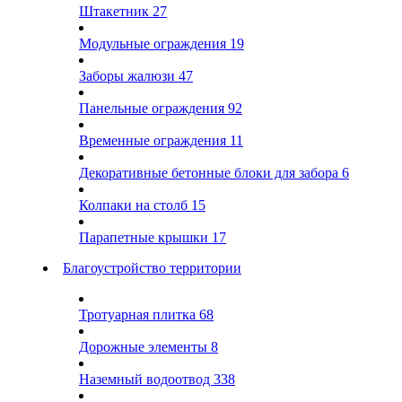
Штакетник
27
Модульные ограждения
19
Заборы жалюзи
47
Панельные ограждения
92
Временные ограждения
11
Декоративные бетонные блоки для забора
6
Колпаки на столб
15
Парапетные крышки
17
Благоустройство территории
Тротуарная плитка
68
Дорожные элементы
8
Наземный водоотвод
338