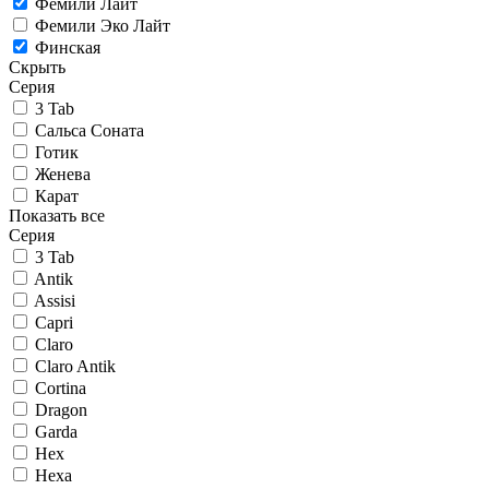
Фемили Лайт
Фемили Эко Лайт
Финская
Скрыть
Серия
3 Tab
Сальса Соната
Готик
Женева
Карат
Показать все
Серия
3 Tab
Antik
Assisi
Capri
Claro
Claro Antik
Cortina
Dragon
Garda
Hex
Hexa