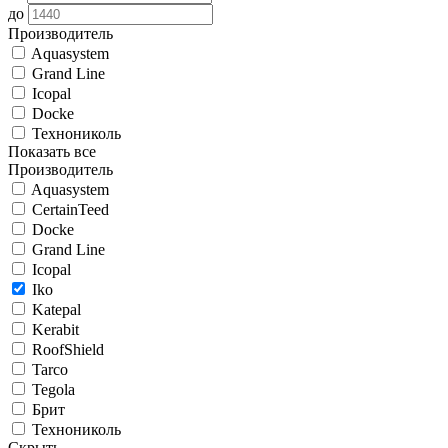
до
Производитель
Aquasystem
Grand Line
Icopal
Docke
Технониколь
Показать все
Производитель
Aquasystem
CertainTeed
Docke
Grand Line
Icopal
Iko
Katepal
Kerabit
RoofShield
Tarco
Tegola
Брит
Технониколь
Скрыть