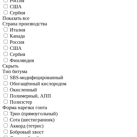
Россия
США
Сербия
Показать все
Страна производства
Италия
Канада
Россия
США
Сербия
Финляндия
Скрыть
Тип битума
SBS-модифицированный
Обогащённый кислородом
Окисленный
Полимерный, АПП
Полиэстер
Форма нарезки гонта
Трио (прямоугольный)
Сота (шестигранник)
Аккорд (тетрис)
Бобровый хвост