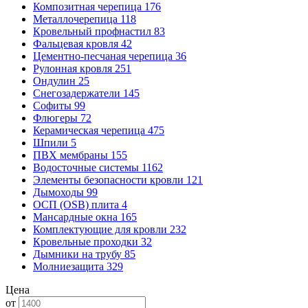
Композитная черепица
176
Металлочерепица
118
Кровельный профнастил
83
Фальцевая кровля
42
Цементно-песчаная черепица
36
Рулонная кровля
251
Ондулин
25
Снегозадержатели
145
Софиты
99
Флюгеры
72
Керамическая черепица
475
Шпили
5
ПВХ мембраны
155
Водосточные системы
1162
Элементы безопасности кровли
121
Дымоходы
99
ОСП (OSB) плита
4
Мансардные окна
165
Комплектующие для кровли
232
Кровельные проходки
32
Дымники на трубу
85
Молниезащита
329
Цена
от