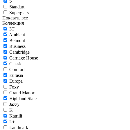
S+
Standart
Superglass
Показать все
Коллекция
3T
Ambient
Belmont
Business
Cambridge
Carriage House
Classic
Comfort
Eurasia
Europa
Foxy
Grand Manor
Highland Slate
Jazzy
K+
Katrilli
L+
Landmark