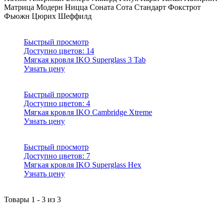
Матрица
Модерн
Ницца
Соната
Сота
Стандарт
Фокстрот
Фьюжн
Цюрих
Шеффилд
Быстрый просмотр
Доступно цветов:
14
Мягкая кровля IKO Superglass 3 Tab
Узнать цену
Быстрый просмотр
Доступно цветов:
4
Мягкая кровля IKO Cambridge Xtreme
Узнать цену
Быстрый просмотр
Доступно цветов:
7
Мягкая кровля IKO Superglass Hex
Узнать цену
Товары
1
-
3
из
3