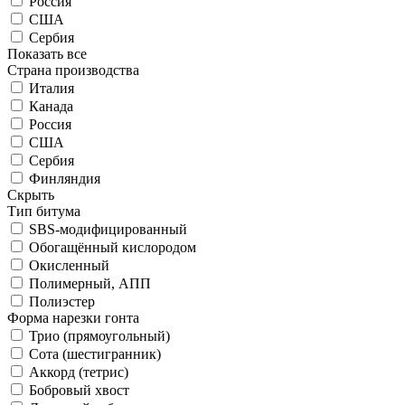
Россия
США
Сербия
Показать все
Страна производства
Италия
Канада
Россия
США
Сербия
Финляндия
Скрыть
Тип битума
SBS-модифицированный
Обогащённый кислородом
Окисленный
Полимерный, АПП
Полиэстер
Форма нарезки гонта
Трио (прямоугольный)
Сота (шестигранник)
Аккорд (тетрис)
Бобровый хвост