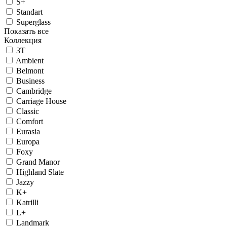
S+
Standart
Superglass
Показать все
Коллекция
3T
Ambient
Belmont
Business
Cambridge
Carriage House
Classic
Comfort
Eurasia
Europa
Foxy
Grand Manor
Highland Slate
Jazzy
K+
Katrilli
L+
Landmark