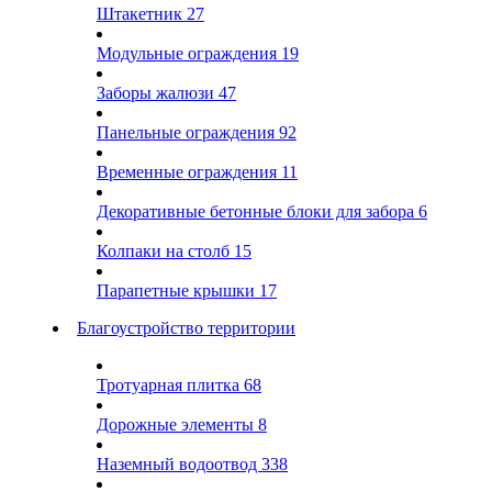
Штакетник
27
Модульные ограждения
19
Заборы жалюзи
47
Панельные ограждения
92
Временные ограждения
11
Декоративные бетонные блоки для забора
6
Колпаки на столб
15
Парапетные крышки
17
Благоустройство территории
Тротуарная плитка
68
Дорожные элементы
8
Наземный водоотвод
338