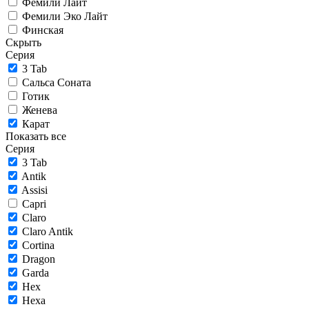
Фемили Лайт
Фемили Эко Лайт
Финская
Скрыть
Серия
3 Tab
Сальса Соната
Готик
Женева
Карат
Показать все
Серия
3 Tab
Antik
Assisi
Capri
Claro
Claro Antik
Cortina
Dragon
Garda
Hex
Hexa