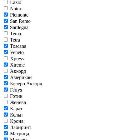
Lazio
Natur
Piemonte
San Remo
Sardegna
Tema
Tetra
Toscana
Veneto
Xpress
Xtreme
Аккорд
Американ
Болеро Аккорд
Генуя
Готик
Женева
Карат
Кельн
Крона
Лабиринт
Матрица
Модерн