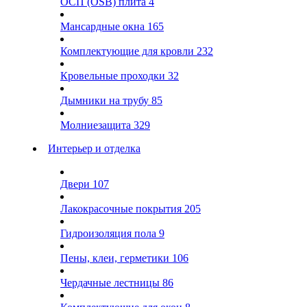
ОСП (OSB) плита
4
Мансардные окна
165
Комплектующие для кровли
232
Кровельные проходки
32
Дымники на трубу
85
Молниезащита
329
Интерьер и отделка
Двери
107
Лакокрасочные покрытия
205
Гидроизоляция пола
9
Пены, клеи, герметики
106
Чердачные лестницы
86