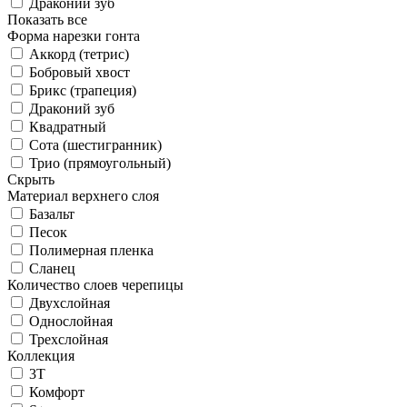
Драконий зуб
Показать все
Форма нарезки гонта
Аккорд (тетрис)
Бобровый хвост
Брикс (трапеция)
Драконий зуб
Квадратный
Сота (шестигранник)
Трио (прямоугольный)
Скрыть
Материал верхнего слоя
Базальт
Песок
Полимерная пленка
Сланец
Количество слоев черепицы
Двухслойная
Однослойная
Трехслойная
Коллекция
3T
Комфорт