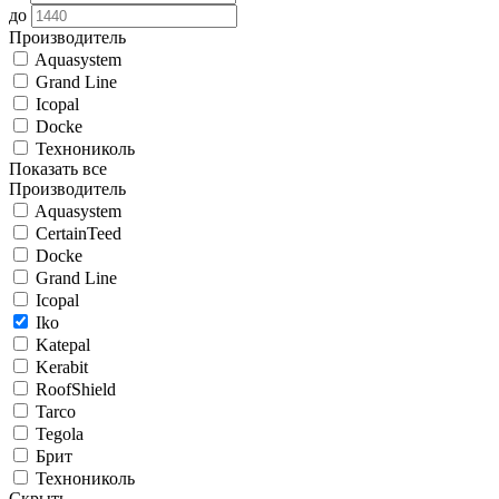
до
Производитель
Aquasystem
Grand Line
Icopal
Docke
Технониколь
Показать все
Производитель
Aquasystem
CertainTeed
Docke
Grand Line
Icopal
Iko
Katepal
Kerabit
RoofShield
Tarco
Tegola
Брит
Технониколь
Скрыть