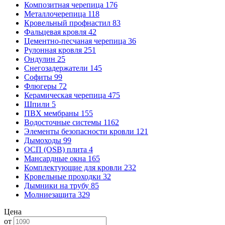
Композитная черепица
176
Металлочерепица
118
Кровельный профнастил
83
Фальцевая кровля
42
Цементно-песчаная черепица
36
Рулонная кровля
251
Ондулин
25
Снегозадержатели
145
Софиты
99
Флюгеры
72
Керамическая черепица
475
Шпили
5
ПВХ мембраны
155
Водосточные системы
1162
Элементы безопасности кровли
121
Дымоходы
99
ОСП (OSB) плита
4
Мансардные окна
165
Комплектующие для кровли
232
Кровельные проходки
32
Дымники на трубу
85
Молниезащита
329
Цена
от