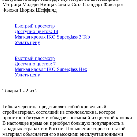
Матрица
Модерн
Ницца
Соната
Сота
Стандарт
Фокстрот
Фьюжн
Цюрих
Шеффилд
Быстрый просмотр
Доступно цветов:
14
Мягкая кровля IKO Superglass 3 Tab
Узнать цену
Быстрый просмотр
Доступно цветов:
7
Мягкая кровля IKO Superglass Hex
Узнать цену
Товары
1
-
2
из
2
Гибкая черепица представляет собой кровельный
стройматериал, состоящий из стекловолокна, которое
пропитано битумом и обладает посыпкой из цветной крошки.
В настоящее время он приобрел большую популярность в
западных странах и в России. Повышение спроса на такой
материал объясняется его высокими эксплуатационными