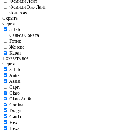
Фемили Лайт
Фемили Эко Лайт
Финская
Скрыть
Серия
3 Tab
Сальса Соната
Готик
Женева
Карат
Показать все
Серия
3 Tab
Antik
Assisi
Capri
Claro
Claro Antik
Cortina
Dragon
Garda
Hex
Hexa