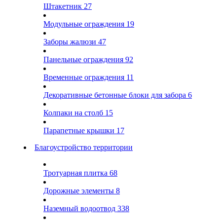
Штакетник
27
Модульные ограждения
19
Заборы жалюзи
47
Панельные ограждения
92
Временные ограждения
11
Декоративные бетонные блоки для забора
6
Колпаки на столб
15
Парапетные крышки
17
Благоустройство территории
Тротуарная плитка
68
Дорожные элементы
8
Наземный водоотвод
338