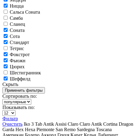
Ницца
Сальса Соната
Самба
Сланец
Соната
Сота
Стандарт
Тетрис
Фокстрот
Фьюжн
Цюрих
Шестигранник
Шеффилд
Скрыть
Сортировать по:
Показывать по:
Фильтр
Очистить
Iko
3 Tab
Antik
Assisi
Claro
Claro Antik
Cortina
Dragon
Garda
Hex
Hexa
Piemonte
San Remo
Sardegna
Toscana
Американ
Болеро Аккорд
Генуя
Карат
Кельн
Лабиринт