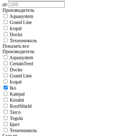
до
Производитель
Aquasystem
Grand Line
Icopal
Docke
Технониколь
Показать все
Производитель
Aquasystem
CertainTeed
Docke
Grand Line
Icopal
Iko
Katepal
Kerabit
RoofShield
Tarco
Tegola
Брит
Технониколь
Скрыть