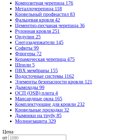
Композитная черепица
176
Металлочерепица
118
Кровельный профнастил
83
Фальцевая кровля
42
Цементно-песчаная черепица
36
Рулонная кровля
251
Ондулин
25
Снегозадержатели
145
Софиты
99
Флюгеры
72
Керамическая черепица
475
Шпили
5
ПВХ мембраны
155
Водосточные системы
1162
Элементы безопасности кровли
121
Дымоходы
99
ОСП (OSB) плита
4
Мансардные окна
165
Комплектующие для кровли
232
Кровельные проходки
32
Дымники на трубу
85
Молниезащита
329
Цена
от