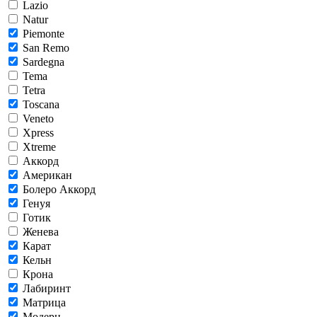
Lazio
Natur
Piemonte
San Remo
Sardegna
Tema
Tetra
Toscana
Veneto
Xpress
Xtreme
Аккорд
Американ
Болеро Аккорд
Генуя
Готик
Женева
Карат
Кельн
Крона
Лабиринт
Матрица
Модерн