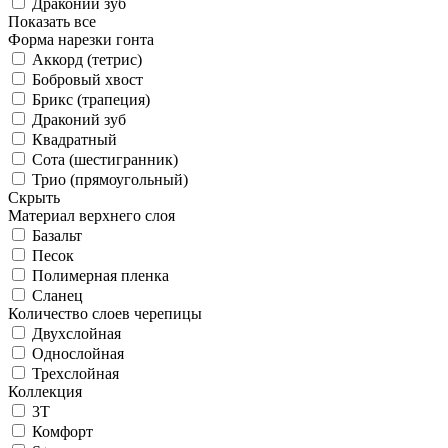
Драконий зуб
Показать все
Форма нарезки гонта
Аккорд (тетрис)
Бобровый хвост
Брикс (трапеция)
Драконий зуб
Квадратный
Сота (шестигранник)
Трио (прямоугольный)
Скрыть
Материал верхнего слоя
Базальт
Песок
Полимерная пленка
Сланец
Количество слоев черепицы
Двухслойная
Однослойная
Трехслойная
Коллекция
3T
Комфорт