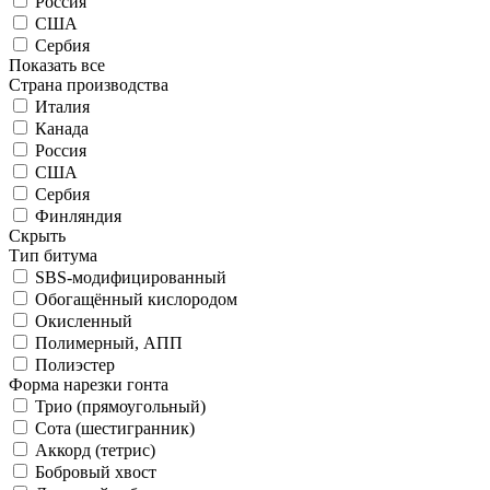
Россия
США
Сербия
Показать все
Страна производства
Италия
Канада
Россия
США
Сербия
Финляндия
Скрыть
Тип битума
SBS-модифицированный
Обогащённый кислородом
Окисленный
Полимерный, АПП
Полиэстер
Форма нарезки гонта
Трио (прямоугольный)
Сота (шестигранник)
Аккорд (тетрис)
Бобровый хвост