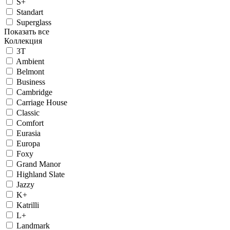
S+
Standart
Superglass
Показать все
Коллекция
3T
Ambient
Belmont
Business
Cambridge
Carriage House
Classic
Comfort
Eurasia
Europa
Foxy
Grand Manor
Highland Slate
Jazzy
K+
Katrilli
L+
Landmark