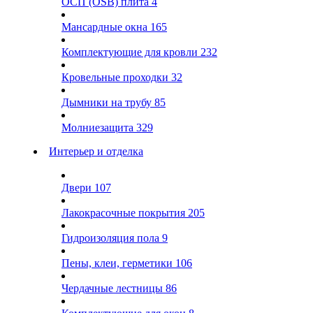
ОСП (OSB) плита
4
Мансардные окна
165
Комплектующие для кровли
232
Кровельные проходки
32
Дымники на трубу
85
Молниезащита
329
Интерьер и отделка
Двери
107
Лакокрасочные покрытия
205
Гидроизоляция пола
9
Пены, клеи, герметики
106
Чердачные лестницы
86