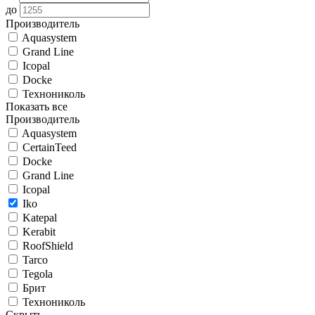
до
Производитель
Aquasystem
Grand Line
Icopal
Docke
Технониколь
Показать все
Производитель
Aquasystem
CertainTeed
Docke
Grand Line
Icopal
Iko
Katepal
Kerabit
RoofShield
Tarco
Tegola
Брит
Технониколь
Скрыть