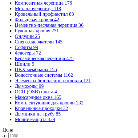
Композитная черепица
176
Металлочерепица
118
Кровельный профнастил
83
Фальцевая кровля
42
Цементно-песчаная черепица
36
Рулонная кровля
251
Ондулин
25
Снегозадержатели
145
Софиты
99
Флюгеры
72
Керамическая черепица
475
Шпили
5
ПВХ мембраны
155
Водосточные системы
1162
Элементы безопасности кровли
121
Дымоходы
99
ОСП (OSB) плита
4
Мансардные окна
165
Комплектующие для кровли
232
Кровельные проходки
32
Дымники на трубу
85
Молниезащита
329
Цена
от