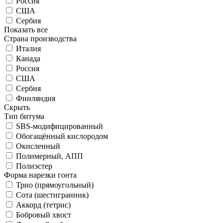
Россия
США
Сербия
Показать все
Страна производства
Италия
Канада
Россия
США
Сербия
Финляндия
Скрыть
Тип битума
SBS-модифицированный
Обогащённый кислородом
Окисленный
Полимерный, АПП
Полиэстер
Форма нарезки гонта
Трио (прямоугольный)
Сота (шестигранник)
Аккорд (тетрис)
Бобровый хвост