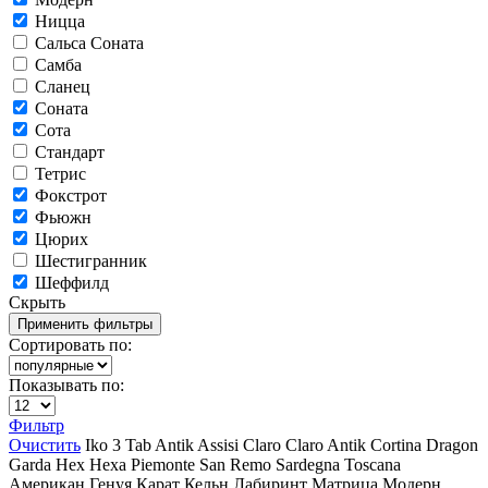
Ницца
Сальса Соната
Самба
Сланец
Соната
Сота
Стандарт
Тетрис
Фокстрот
Фьюжн
Цюрих
Шестигранник
Шеффилд
Скрыть
Сортировать по:
Показывать по:
Фильтр
Очистить
Iko
3 Tab
Antik
Assisi
Claro
Claro Antik
Cortina
Dragon
Garda
Hex
Hexa
Piemonte
San Remo
Sardegna
Toscana
Американ
Генуя
Карат
Кельн
Лабиринт
Матрица
Модерн