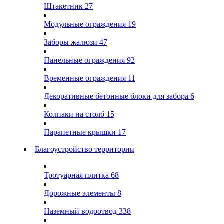
Штакетник
27
Модульные ограждения
19
Заборы жалюзи
47
Панельные ограждения
92
Временные ограждения
11
Декоративные бетонные блоки для забора
6
Колпаки на столб
15
Парапетные крышки
17
Благоустройство территории
Тротуарная плитка
68
Дорожные элементы
8
Наземный водоотвод
338