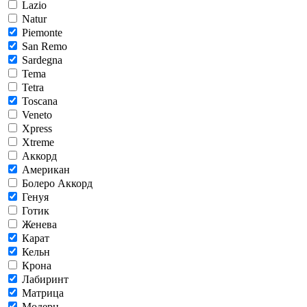
Lazio
Natur
Piemonte
San Remo
Sardegna
Tema
Tetra
Toscana
Veneto
Xpress
Xtreme
Аккорд
Американ
Болеро Аккорд
Генуя
Готик
Женева
Карат
Кельн
Крона
Лабиринт
Матрица
Модерн