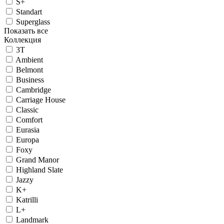
S+
Standart
Superglass
Показать все
Коллекция
3T
Ambient
Belmont
Business
Cambridge
Carriage House
Classic
Comfort
Eurasia
Europa
Foxy
Grand Manor
Highland Slate
Jazzy
K+
Katrilli
L+
Landmark