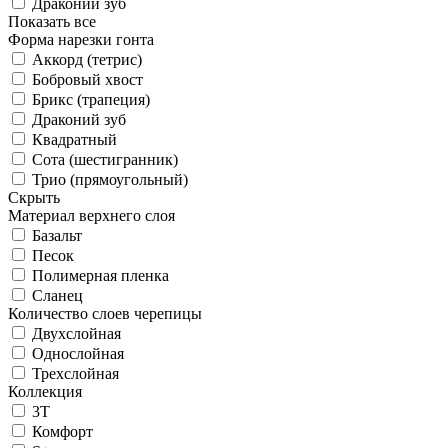
Драконий зуб
Показать все
Форма нарезки гонта
Аккорд (тетрис)
Бобровый хвост
Брикс (трапеция)
Драконий зуб
Квадратный
Сота (шестигранник)
Трио (прямоугольный)
Скрыть
Материал верхнего слоя
Базальт
Песок
Полимерная пленка
Сланец
Количество слоев черепицы
Двухслойная
Однослойная
Трехслойная
Коллекция
3T
Комфорт