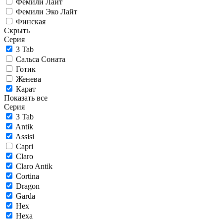
Фемили Лайт
Фемили Эко Лайт
Финская
Скрыть
Серия
3 Tab
Сальса Соната
Готик
Женева
Карат
Показать все
Серия
3 Tab
Antik
Assisi
Capri
Claro
Claro Antik
Cortina
Dragon
Garda
Hex
Hexa