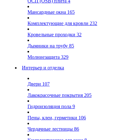
ОСП (OSB) плита
4
Мансардные окна
165
Комплектующие для кровли
232
Кровельные проходки
32
Дымники на трубу
85
Молниезащита
329
Интерьер и отделка
Двери
107
Лакокрасочные покрытия
205
Гидроизоляция пола
9
Пены, клеи, герметики
106
Чердачные лестницы
86