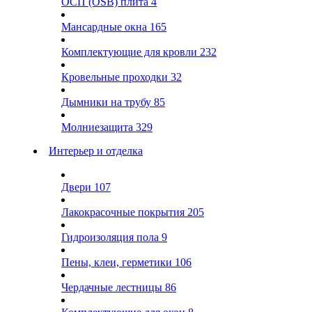
ОСП (OSB) плита
4
Мансардные окна
165
Комплектующие для кровли
232
Кровельные проходки
32
Дымники на трубу
85
Молниезащита
329
Интерьер и отделка
Двери
107
Лакокрасочные покрытия
205
Гидроизоляция пола
9
Пены, клеи, герметики
106
Чердачные лестницы
86