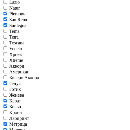
Lazio
Natur
Piemonte
San Remo
Sardegna
Tema
Tetra
Toscana
Veneto
Xpress
Xtreme
Аккорд
Американ
Болеро Аккорд
Генуя
Готик
Женева
Карат
Кельн
Крона
Лабиринт
Матрица
Модерн