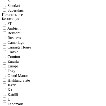
S+
Standart
Superglass
Показать все
Коллекция
3T
Ambient
Belmont
Business
Cambridge
Carriage House
Classic
Comfort
Eurasia
Europa
Foxy
Grand Manor
Highland Slate
Jazzy
K+
Katrilli
L+
Landmark