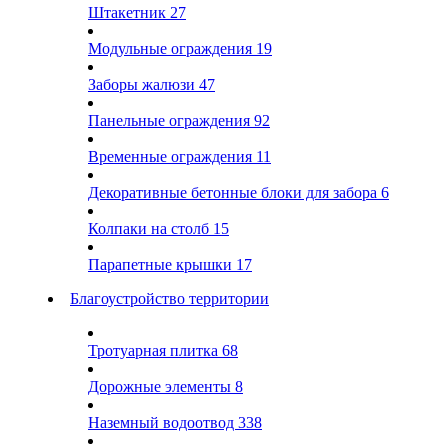
Штакетник
27
Модульные ограждения
19
Заборы жалюзи
47
Панельные ограждения
92
Временные ограждения
11
Декоративные бетонные блоки для забора
6
Колпаки на столб
15
Парапетные крышки
17
Благоустройство территории
Тротуарная плитка
68
Дорожные элементы
8
Наземный водоотвод
338