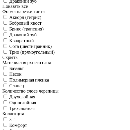
Драконий зуб
Показать все
Форма нарезки гонта
Аккорд (тетрис)
Бобровый хвост
Брикс (трапеция)
Драконий зуб
Квадратный
Сота (шестигранник)
Трио (прямоугольный)
Скрыть
Материал верхнего слоя
Базальт
Песок
Полимерная пленка
Сланец
Количество слоев черепицы
Двухслойная
Однослойная
Трехслойная
Коллекция
3T
Комфорт