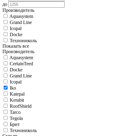
до
Производитель
Aquasystem
Grand Line
Icopal
Docke
Технониколь
Показать все
Производитель
Aquasystem
CertainTeed
Docke
Grand Line
Icopal
Iko
Katepal
Kerabit
RoofShield
Tarco
Tegola
Брит
Технониколь
Скрыть