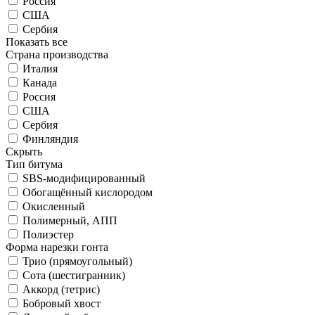
Россия
США
Сербия
Показать все
Страна производства
Италия
Канада
Россия
США
Сербия
Финляндия
Скрыть
Тип битума
SBS-модифицированный
Обогащённый кислородом
Окисленный
Полимерный, АПП
Полиэстер
Форма нарезки гонта
Трио (прямоугольный)
Сота (шестигранник)
Аккорд (тетрис)
Бобровый хвост