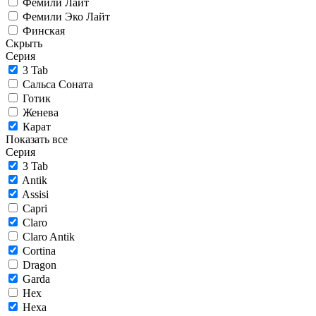
Фемили Лайт
Фемили Эко Лайт
Финская
Скрыть
Серия
3 Tab
Сальса Соната
Готик
Женева
Карат
Показать все
Серия
3 Tab
Antik
Assisi
Capri
Claro
Claro Antik
Cortina
Dragon
Garda
Hex
Hexa