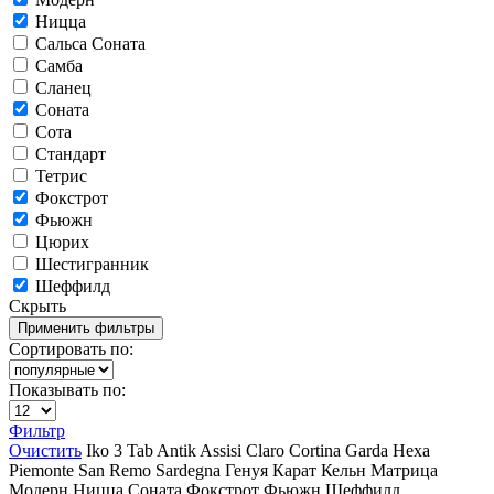
Ницца
Сальса Соната
Самба
Сланец
Соната
Сота
Стандарт
Тетрис
Фокстрот
Фьюжн
Цюрих
Шестигранник
Шеффилд
Скрыть
Сортировать по:
Показывать по:
Фильтр
Очистить
Iko
3 Tab
Antik
Assisi
Claro
Cortina
Garda
Hexa
Piemonte
San Remo
Sardegna
Генуя
Карат
Кельн
Матрица
Модерн
Ницца
Соната
Фокстрот
Фьюжн
Шеффилд