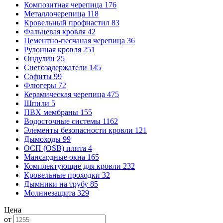
Композитная черепица
176
Металлочерепица
118
Кровельный профнастил
83
Фальцевая кровля
42
Цементно-песчаная черепица
36
Рулонная кровля
251
Ондулин
25
Снегозадержатели
145
Софиты
99
Флюгеры
72
Керамическая черепица
475
Шпили
5
ПВХ мембраны
155
Водосточные системы
1162
Элементы безопасности кровли
121
Дымоходы
99
ОСП (OSB) плита
4
Мансардные окна
165
Комплектующие для кровли
232
Кровельные проходки
32
Дымники на трубу
85
Молниезащита
329
Цена
от