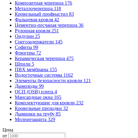
Композитная черепица
176
Металлочерепица
118
Кровельный профнастил
83
Фальцевая кровля
42
Цементно-песчаная черепица
36
Рулонная кровля
251
Ондулин
25
Снегозадержатели
145
Софиты
99
Флюгеры
72
Керамическая черепица
475
Шпили
5
ПВХ мембраны
155
Водосточные системы
1162
Элементы безопасности кровли
121
Дымоходы
99
ОСП (OSB) плита
4
Мансардные окна
165
Комплектующие для кровли
232
Кровельные проходки
32
Дымники на трубу
85
Молниезащита
329
Цена
от