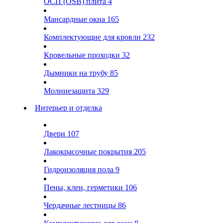
ОСП (OSB) плита
4
Мансардные окна
165
Комплектующие для кровли
232
Кровельные проходки
32
Дымники на трубу
85
Молниезащита
329
Интерьер и отделка
Двери
107
Лакокрасочные покрытия
205
Гидроизоляция пола
9
Пены, клеи, герметики
106
Чердачные лестницы
86