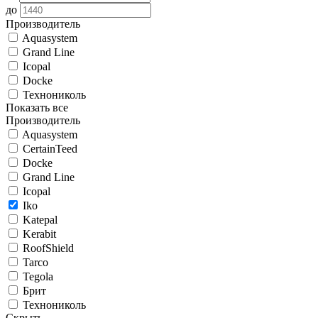
до
Производитель
Aquasystem
Grand Line
Icopal
Docke
Технониколь
Показать все
Производитель
Aquasystem
CertainTeed
Docke
Grand Line
Icopal
Iko
Katepal
Kerabit
RoofShield
Tarco
Tegola
Брит
Технониколь
Скрыть