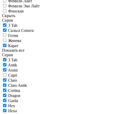
Фемили Лайт
Фемили Эко Лайт
Финская
Скрыть
Серия
3 Tab
Сальса Соната
Готик
Женева
Карат
Показать все
Серия
3 Tab
Antik
Assisi
Capri
Claro
Claro Antik
Cortina
Dragon
Garda
Hex
Hexa