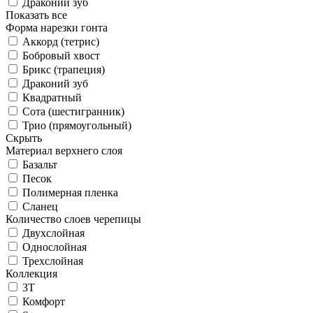
Драконий зуб
Показать все
Форма нарезки гонта
Аккорд (тетрис)
Бобровый хвост
Брикс (трапеция)
Драконий зуб
Квадратный
Сота (шестигранник)
Трио (прямоугольный)
Скрыть
Материал верхнего слоя
Базальт
Песок
Полимерная пленка
Сланец
Количество слоев черепицы
Двухслойная
Однослойная
Трехслойная
Коллекция
3T
Комфорт