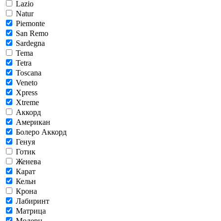
Lazio
Natur
Piemonte
San Remo
Sardegna
Tema
Tetra
Toscana
Veneto
Xpress
Xtreme
Аккорд
Американ
Болеро Аккорд
Генуя
Готик
Женева
Карат
Кельн
Крона
Лабиринт
Матрица
Модерн