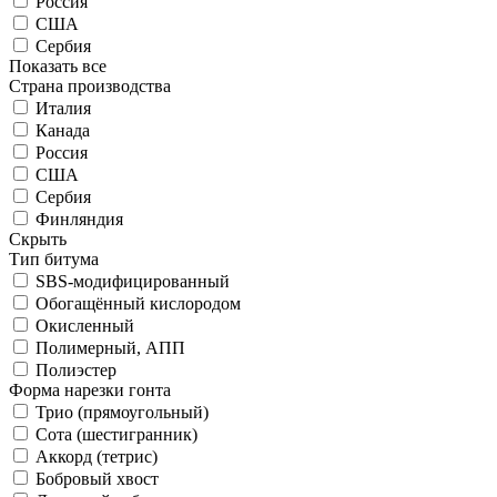
Россия
США
Сербия
Показать все
Страна производства
Италия
Канада
Россия
США
Сербия
Финляндия
Скрыть
Тип битума
SBS-модифицированный
Обогащённый кислородом
Окисленный
Полимерный, АПП
Полиэстер
Форма нарезки гонта
Трио (прямоугольный)
Сота (шестигранник)
Аккорд (тетрис)
Бобровый хвост