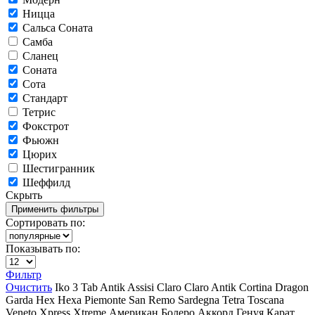
Ницца
Сальса Соната
Самба
Сланец
Соната
Сота
Стандарт
Тетрис
Фокстрот
Фьюжн
Цюрих
Шестигранник
Шеффилд
Скрыть
Сортировать по:
Показывать по:
Фильтр
Очистить
Iko
3 Tab
Antik
Assisi
Claro
Claro Antik
Cortina
Dragon
Garda
Hex
Hexa
Piemonte
San Remo
Sardegna
Tetra
Toscana
Veneto
Xpress
Xtreme
Американ
Болеро Аккорд
Генуя
Карат