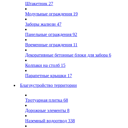
Штакетник
27
Модульные ограждения
19
Заборы жалюзи
47
Панельные ограждения
92
Временные ограждения
11
Декоративные бетонные блоки для забора
6
Колпаки на столб
15
Парапетные крышки
17
Благоустройство территории
Тротуарная плитка
68
Дорожные элементы
8
Наземный водоотвод
338