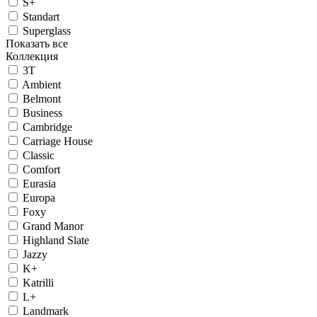
S+
Standart
Superglass
Показать все
Коллекция
3T
Ambient
Belmont
Business
Cambridge
Carriage House
Classic
Comfort
Eurasia
Europa
Foxy
Grand Manor
Highland Slate
Jazzy
K+
Katrilli
L+
Landmark