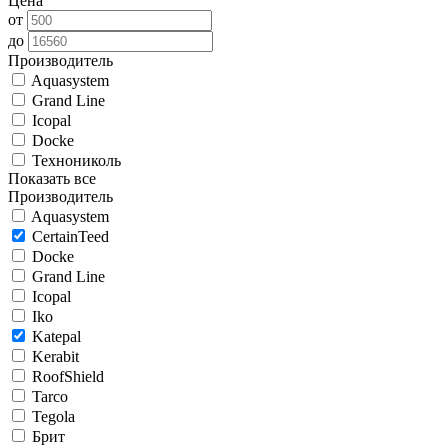
Цена
от
до
Производитель
Aquasystem
Grand Line
Icopal
Docke
Технониколь
Показать все
Производитель
Aquasystem
CertainTeed
Docke
Grand Line
Icopal
Iko
Katepal
Kerabit
RoofShield
Tarco
Tegola
Брит