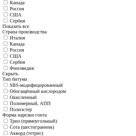
Канада
Россия
США
Сербия
Показать все
Страна производства
Италия
Канада
Россия
США
Сербия
Финляндия
Скрыть
Тип битума
SBS-модифицированный
Обогащённый кислородом
Окисленный
Полимерный, АПП
Полиэстер
Форма нарезки гонта
Трио (прямоугольный)
Сота (шестигранник)
Аккорд (тетрис)