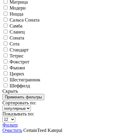
Матрица
Модерн
Ницца
Сальса Соната
Самба
Сланец
Соната
Сота
Стандарт
Тетрис
Фокстрот
Фьюжн
Цюрих
Шестигранник
Шеффилд
Скрыть
Сортировать по:
Показывать по:
Фильтр
Очистить
CertainTeed
Katepal