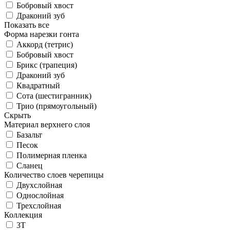
Бобровый хвост
Драконий зуб
Показать все
Форма нарезки гонта
Аккорд (тетрис)
Бобровый хвост
Брикс (трапеция)
Драконий зуб
Квадратный
Сота (шестигранник)
Трио (прямоугольный)
Скрыть
Материал верхнего слоя
Базальт
Песок
Полимерная пленка
Сланец
Количество слоев черепицы
Двухслойная
Однослойная
Трехслойная
Коллекция
3T