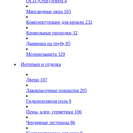
ОСП (OSB) плита
4
Мансардные окна
165
Комплектующие для кровли
232
Кровельные проходки
32
Дымники на трубу
85
Молниезащита
329
Интерьер и отделка
Двери
107
Лакокрасочные покрытия
205
Гидроизоляция пола
9
Пены, клеи, герметики
106
Чердачные лестницы
86