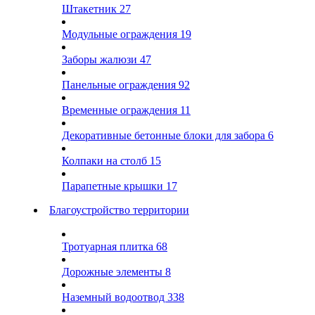
Штакетник
27
Модульные ограждения
19
Заборы жалюзи
47
Панельные ограждения
92
Временные ограждения
11
Декоративные бетонные блоки для забора
6
Колпаки на столб
15
Парапетные крышки
17
Благоустройство территории
Тротуарная плитка
68
Дорожные элементы
8
Наземный водоотвод
338