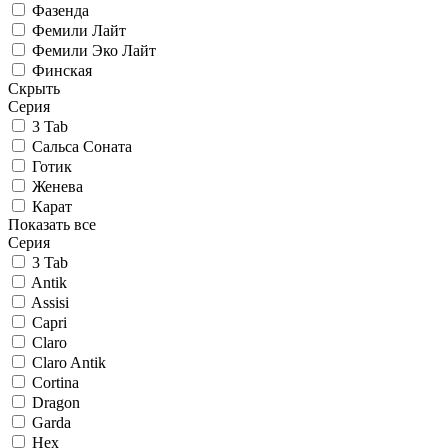
Фазенда
Фемили Лайт
Фемили Эко Лайт
Финская
Скрыть
Серия
3 Tab
Сальса Соната
Готик
Женева
Карат
Показать все
Серия
3 Tab
Antik
Assisi
Capri
Claro
Claro Antik
Cortina
Dragon
Garda
Hex