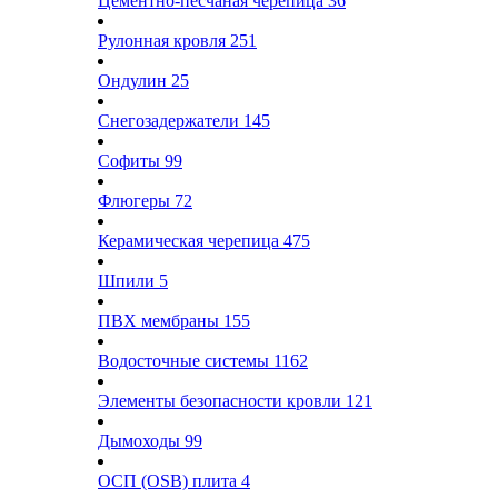
Цементно-песчаная черепица
36
Рулонная кровля
251
Ондулин
25
Снегозадержатели
145
Софиты
99
Флюгеры
72
Керамическая черепица
475
Шпили
5
ПВХ мембраны
155
Водосточные системы
1162
Элементы безопасности кровли
121
Дымоходы
99
ОСП (OSB) плита
4