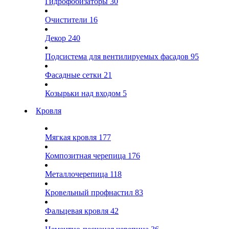
Гидрофобизаторы
30
Очистители
16
Декор
240
Подсистема для вентилируемых фасадов
95
Фасадные сетки
21
Козырьки над входом
5
Кровля
Мягкая кровля
177
Композитная черепица
176
Металлочерепица
118
Кровельный профнастил
83
Фальцевая кровля
42