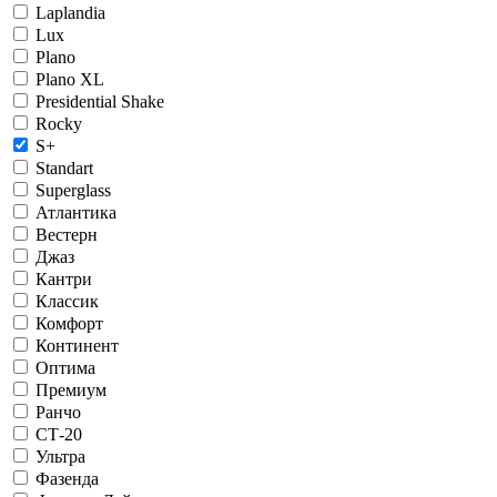
Laplandia
Lux
Plano
Plano XL
Presidential Shake
Rocky
S+
Standart
Superglass
Атлантика
Вестерн
Джаз
Кантри
Классик
Комфорт
Континент
Оптима
Премиум
Ранчо
СТ-20
Ультра
Фазенда