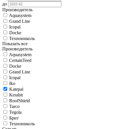
до
Производитель
Aquasystem
Grand Line
Icopal
Docke
Технониколь
Показать все
Производитель
Aquasystem
CertainTeed
Docke
Grand Line
Icopal
Iko
Katepal
Kerabit
RoofShield
Tarco
Tegola
Брит
Технониколь
Скрыть