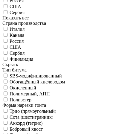
Россия
США
Сербия
Показать все
Страна производства
Италия
Канада
Россия
США
Сербия
Финляндия
Скрыть
Тип битума
SBS-модифицированный
Обогащённый кислородом
Окисленный
Полимерный, АПП
Полиэстер
Форма нарезки гонта
Трио (прямоугольный)
Сота (шестигранник)
Аккорд (тетрис)
Бобровый хвост