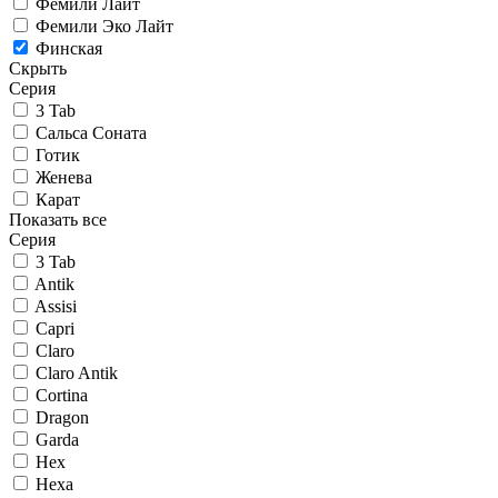
Фемили Лайт
Фемили Эко Лайт
Финская
Скрыть
Серия
3 Tab
Сальса Соната
Готик
Женева
Карат
Показать все
Серия
3 Tab
Antik
Assisi
Capri
Claro
Claro Antik
Cortina
Dragon
Garda
Hex
Hexa