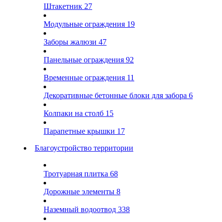
Штакетник
27
Модульные ограждения
19
Заборы жалюзи
47
Панельные ограждения
92
Временные ограждения
11
Декоративные бетонные блоки для забора
6
Колпаки на столб
15
Парапетные крышки
17
Благоустройство территории
Тротуарная плитка
68
Дорожные элементы
8
Наземный водоотвод
338