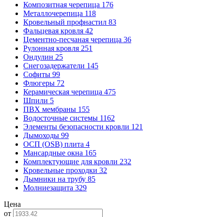
Композитная черепица
176
Металлочерепица
118
Кровельный профнастил
83
Фальцевая кровля
42
Цементно-песчаная черепица
36
Рулонная кровля
251
Ондулин
25
Снегозадержатели
145
Софиты
99
Флюгеры
72
Керамическая черепица
475
Шпили
5
ПВХ мембраны
155
Водосточные системы
1162
Элементы безопасности кровли
121
Дымоходы
99
ОСП (OSB) плита
4
Мансардные окна
165
Комплектующие для кровли
232
Кровельные проходки
32
Дымники на трубу
85
Молниезащита
329
Цена
от