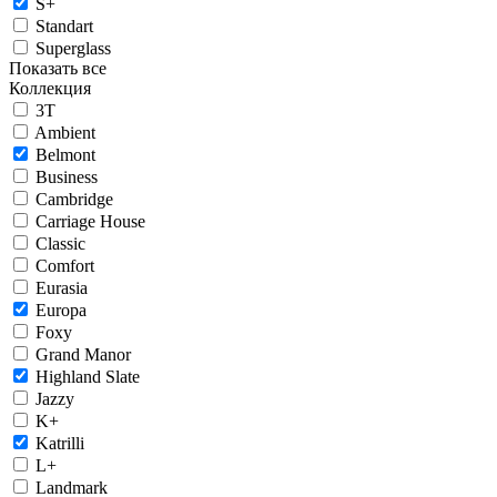
S+
Standart
Superglass
Показать все
Коллекция
3T
Ambient
Belmont
Business
Cambridge
Carriage House
Classic
Comfort
Eurasia
Europa
Foxy
Grand Manor
Highland Slate
Jazzy
K+
Katrilli
L+
Landmark