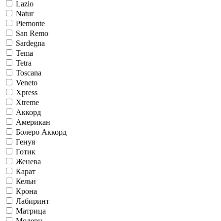
Lazio
Natur
Piemonte
San Remo
Sardegna
Tema
Tetra
Toscana
Veneto
Xpress
Xtreme
Аккорд
Американ
Болеро Аккорд
Генуя
Готик
Женева
Карат
Кельн
Крона
Лабиринт
Матрица
Модерн