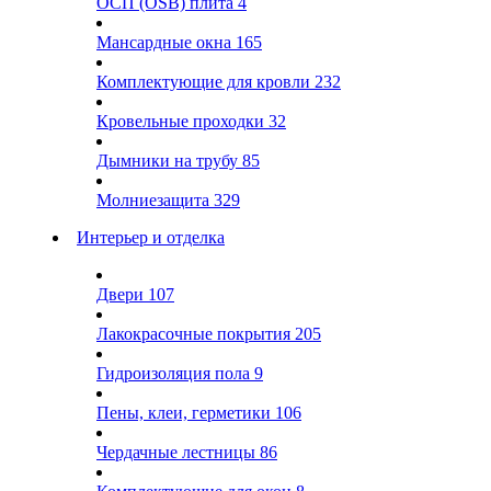
ОСП (OSB) плита
4
Мансардные окна
165
Комплектующие для кровли
232
Кровельные проходки
32
Дымники на трубу
85
Молниезащита
329
Интерьер и отделка
Двери
107
Лакокрасочные покрытия
205
Гидроизоляция пола
9
Пены, клеи, герметики
106
Чердачные лестницы
86