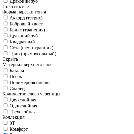
Драконий зуб
Показать все
Форма нарезки гонта
Аккорд (тетрис)
Бобровый хвост
Брикс (трапеция)
Драконий зуб
Квадратный
Сота (шестигранник)
Трио (прямоугольный)
Скрыть
Материал верхнего слоя
Базальт
Песок
Полимерная пленка
Сланец
Количество слоев черепицы
Двухслойная
Однослойная
Трехслойная
Коллекция
3T
Комфорт