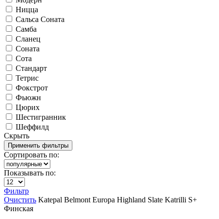
Ницца
Сальса Соната
Самба
Сланец
Соната
Сота
Стандарт
Тетрис
Фокстрот
Фьюжн
Цюрих
Шестигранник
Шеффилд
Скрыть
Сортировать по:
Показывать по:
Фильтр
Очистить
Katepal
Belmont
Europa
Highland Slate
Katrilli
S+
Финская