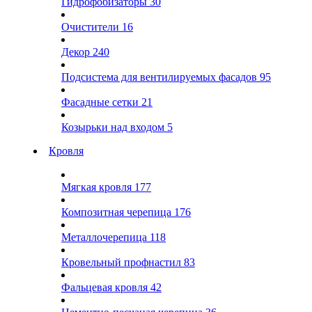
Гидрофобизаторы
30
Очистители
16
Декор
240
Подсистема для вентилируемых фасадов
95
Фасадные сетки
21
Козырьки над входом
5
Кровля
Мягкая кровля
177
Композитная черепица
176
Металлочерепица
118
Кровельный профнастил
83
Фальцевая кровля
42