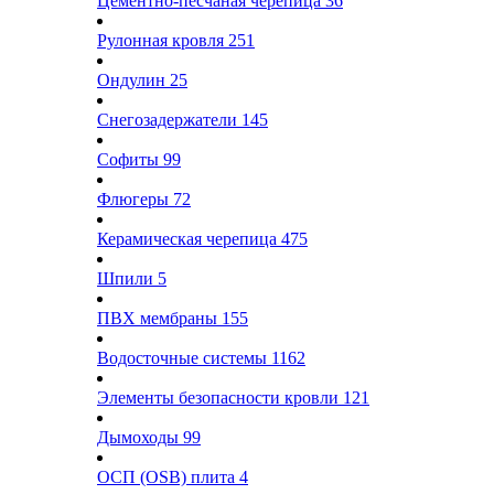
Цементно-песчаная черепица
36
Рулонная кровля
251
Ондулин
25
Снегозадержатели
145
Софиты
99
Флюгеры
72
Керамическая черепица
475
Шпили
5
ПВХ мембраны
155
Водосточные системы
1162
Элементы безопасности кровли
121
Дымоходы
99
ОСП (OSB) плита
4